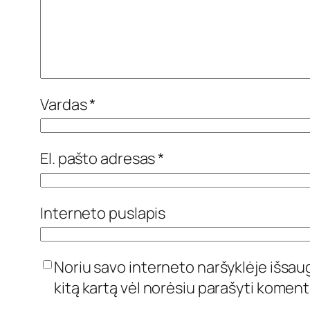
Vardas
*
El. pašto adresas
*
Interneto puslapis
Noriu savo interneto naršyklėje išsaugo
kitą kartą vėl norėsiu parašyti koment