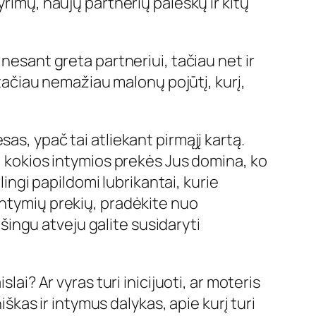
yrimų, naujų partnerių paieškų ir kitų
nesant greta partneriui, tačiau net ir
 tačiau nemažiau malonų pojūtį, kurį,
sas, ypač tai atliekant pirmąjį kartą.
e, kokios intymios prekės Jus domina, ko
lingi papildomi lubrikantai, kurie
intymių prekių, pradėkite nuo
ešingu atveju galite susidaryti
lai? Ar vyras turi inicijuoti, ar moteris
iškas ir intymus dalykas, apie kurį turi