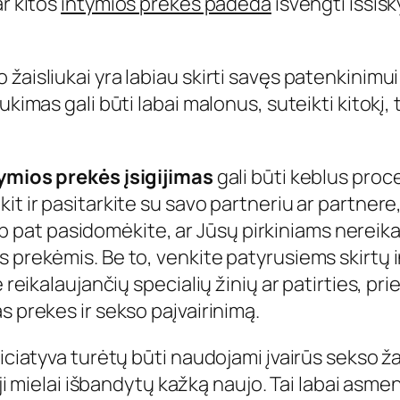
ar kitos
intymios prekės padeda
išvengti išsisk
aisliukai yra labiau skirti savęs patenkinimui 
ukimas gali būti labai malonus, suteikti kitokį,
ymios prekės įsigijimas
gali būti keblus proce
it ir pasitarkite su savo partneriu ar partner
Taip pat pasidomėkite, ar Jūsų pirkiniams nereika
s prekėmis. Be to, venkite patyrusiems skirtų 
 reikalaujančių specialių žinių ar patirties, pri
s prekes ir sekso paįvairinimą.
ciatyva turėtų būti naudojami įvairūs sekso žais
 ji mielai išbandytų kažką naujo. Tai labai asmen