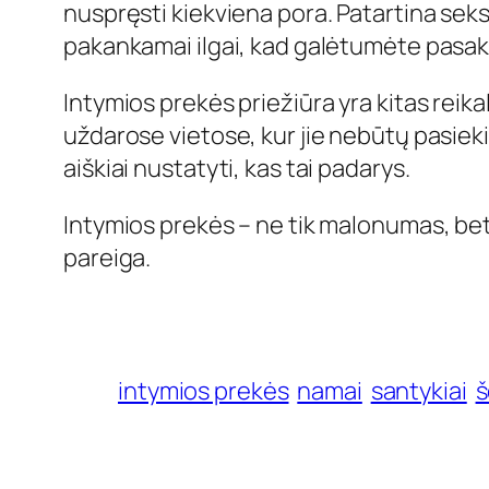
nuspręsti kiekviena pora. Patartina sek
pakankamai ilgai, kad galėtumėte pasaky
Intymios prekės priežiūra yra kitas reikal
uždarose vietose, kur jie nebūtų pasiekia
aiškiai nustatyti, kas tai padarys.
Intymios prekės – ne tik malonumas, be
pareiga.
intymios prekės
namai
santykiai
š