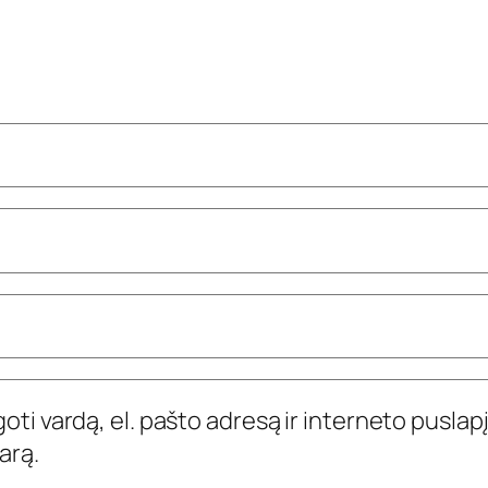
ti vardą, el. pašto adresą ir interneto puslapį,
arą.