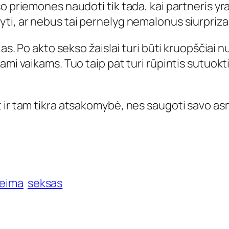
so priemones naudoti tik tada, kai partneris y
ti, ar nebus tai pernelyg nemalonus siurpriza
as. Po akto sekso žaislai turi būti kruopščiai n
mi vaikams. Tuo taip pat turi rūpintis sutuoktini
t ir tam tikra atsakomybė, nes saugoti savo a
eima
seksas