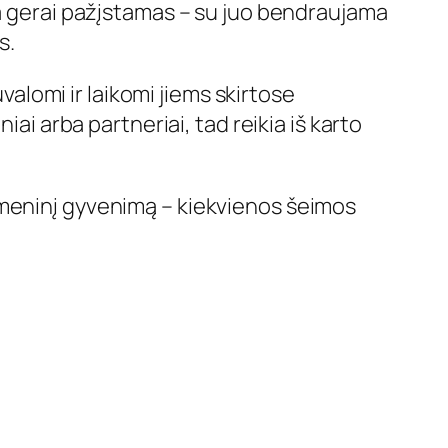
ra gerai pažįstamas – su juo bendraujama
s.
uvalomi ir laikomi jiems skirtose
ai arba partneriai, tad reikia iš karto
smeninį gyvenimą – kiekvienos šeimos