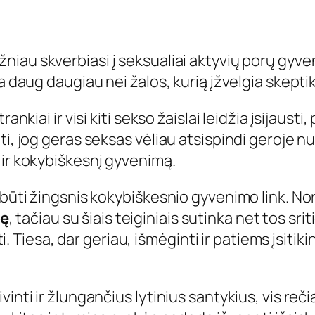
niau skverbiasi į seksualiai aktyvių porų gyven
a daug daugiau nei žalos, kurią įžvelgia skeptik
nkiai ir visi kiti sekso žaislai leidžia įsijausti,
ti, jog geras seksas vėliau atsispindi geroje 
 ir kokybiškesnį gyvenimą.
būti žingsnis kokybiškesnio gyvenimo link. Nors
lę
, tačiau su šiais teiginiais sutinka net tos srit
rti. Tiesa, dar geriau, išmėginti ir patiems įsiti
inti ir žlungančius lytinius santykius, vis reč