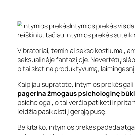
Intymios prekės vis daž
reiškiniu, tačiau intymios prekės suteiki
Vibratoriai, teminiai sekso kostiumai, antra
seksualinėje fantazijoje. Nevertėtų slėp
o tai skatina produktyvumą, laimingesnį
Kaip jau supratote, intymios prekės gali 
pagerina žmogaus psichologinę būk
psichologai, o tai verčia patikėti ir prita
leidžia pasikeisti į gerąją pusę.
Be kita ko, intymios prekės padeda atgaiv