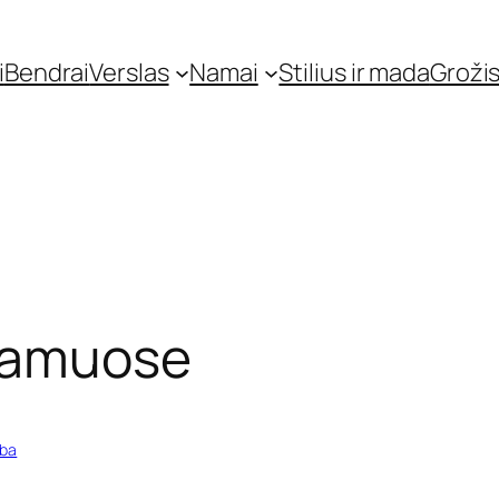
i
Bendrai
Verslas
Namai
Stilius ir mada
Grožis
 namuose
yba