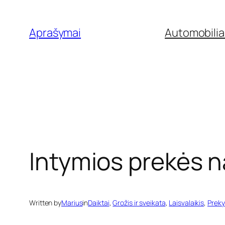
Eiti
prie
Aprašymai
Automobilia
turinio
Intymios prekės
Written by
Marius
in
Daiktai
, 
Grožis ir sveikata
, 
Laisvalaikis
, 
Prek