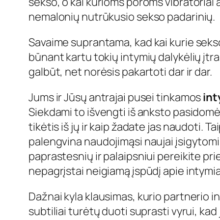
sekso, o kai kurioms poroms vibratoriai 
nemalonių nutrūkusio sekso padarinių.
Savaime suprantama, kad kai kurie sekso ž
būnant kartu tokių intymių dalykėlių įtra
galbūt, net norėsis pakartoti dar ir dar.
Jums ir Jūsų antrajai pusei tinkamos
int
Siekdami to išvengti iš anksto pasidomėk
tikėtis iš jų ir kaip žadate jas naudoti. 
palengvina naudojimąsi naujai įsigytomi
paprastesnių ir palaipsniui pereikite prie
nepagrįstai neigiamą įspūdį apie intymia
Dažnai kyla klausimas, kurio partnerio ini
subtiliai turėtų duoti suprasti vyrui, kad