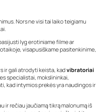
imus. Nors ne visi tai laiko teigiamu
ai.
 pasijusti lyg erotiniame filme ar
nuotaikoje, visapusiškame pasitenkinime,
 ir gali atrodyti keista, kad
vibratoriai
ies specialistai, mokslininkai,
kinti, kad intymios prekės yra naudingos ir
iau ir rečiau jaučiamą tikrą malonumą iš