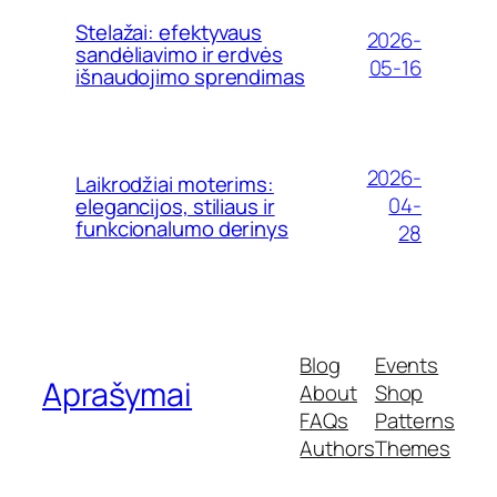
Stelažai: efektyvaus
2026-
sandėliavimo ir erdvės
05-16
išnaudojimo sprendimas
2026-
Laikrodžiai moterims:
04-
elegancijos, stiliaus ir
funkcionalumo derinys
28
Blog
Events
Aprašymai
About
Shop
FAQs
Patterns
Authors
Themes