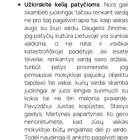
Užkirskite kelią patyčioms
. Nors gali
skambėti juokingai, tačiau renkant vardą
ne pro šalį pagalvoti apie tai, kaip vaikas
augs su šiuo vardu. Daugelis žinome,
jog patyčių kultūra Lietuvoje yra sunkiai
valdoma, o ne retai ir visiškai
katastrofiškoje padėtyje. Jei esate
tėveliai, renkantys vardą savo atžalai,
turbūt patys prisimenate, jog
pirmiausiai mokykloje pajuokų objektu
tapdavo tie vaikai, kurių vardai skamba
juokingai ar juos lengva surimuoti su
kokia tai ne itin malonia pravarde.
Pavyzdžiui Justas kopūstas, Stasys
gaidys, Martynas papartynas. Ko gero
nenorėtumėte, kad Jūsų vaikas
mokykloje būtų engiamas dėl jo vardo.
Todėl naudinga iš anksto pagalvoti apie