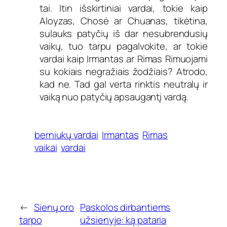
tai. Itin išskirtiniai vardai, tokie kaip
Aloyzas, Chosė ar Chuanas, tikėtina,
sulauks patyčių iš dar nesubrendusių
vaikų, tuo tarpu pagalvokite, ar tokie
vardai kaip Irmantas ar Rimas Rimuojami
su kokiais negražiais žodžiais? Atrodo,
kad ne. Tad gal verta rinktis neutralų ir
vaiką nuo patyčių apsaugantį vardą.
berniukų vardai
Irmantas
Rimas
vaikai
vardai
←
Sienų oro
Paskolos dirbantiems
tarpo
užsienyje: ką pataria