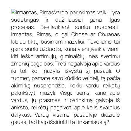
Vardo parinkimas vaikui yra
sudėtingas ir dažniausiai gana ilgas
procesas. Besilaukiant sunku nuspręsti,
Irmantas, Rimas, o gal Chosė ar Chuanas
labiau tiktų būsimam mažyliui. Tėveliams tai
gana sunki užduotis, kurią vieni įveikia vieni,
kiti ieško artimųjų, giminaičių, nes svetimų
žmonių pagalbos. Treti negalvoja apie vardus
iki tol, kol mažylis išvysta šį pasaulį. O
tuomet, pamatę savo kūdikio veidelį, tą pačią
akimirką nusprendžia, kokiu vardu reikėtų
pakrikštyti mažylį. Visgi, tiems, kurie apie
vardus, jų prasmes ir parinkimą galvoja iš
anksto, reikėtų pagalvoti apie kelis svarbius
dalykus. Vardų visame pasaulyje didžiulė
gausa, tad kaip išsirinkti tą tinkamiausią?