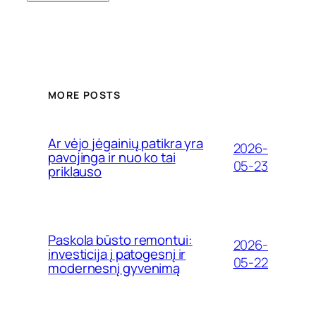
MORE POSTS
Ar vėjo jėgainių patikra yra
2026-
pavojinga ir nuo ko tai
05-23
priklauso
Paskola būsto remontui:
2026-
investicija į patogesnį ir
05-22
modernesnį gyvenimą