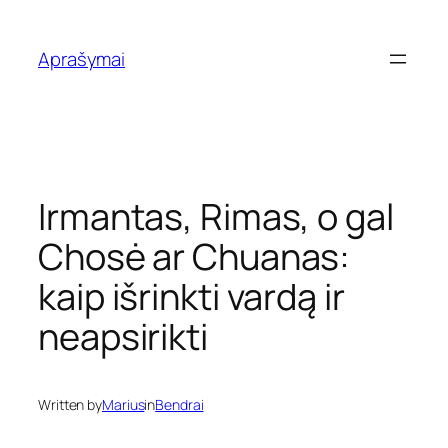
Eiti
prie
Aprašymai
turinio
Irmantas, Rimas, o gal
Chosė ar Chuanas:
kaip išrinkti vardą ir
neapsirikti
Written by
Marius
in
Bendrai