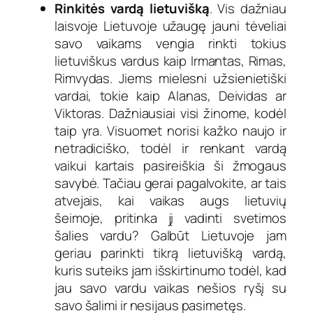
Rinkitės vardą lietuvišką
. Vis dažniau
laisvoje Lietuvoje užaugę jauni tėveliai
savo vaikams vengia rinkti tokius
lietuviškus vardus kaip Irmantas, Rimas,
Rimvydas. Jiems mielesni užsienietiški
vardai, tokie kaip Alanas, Deividas ar
Viktoras. Dažniausiai visi žinome, kodėl
taip yra. Visuomet norisi kažko naujo ir
netradiciško, todėl ir renkant vardą
vaikui kartais pasireiškia ši žmogaus
savybė. Tačiau gerai pagalvokite, ar tais
atvejais, kai vaikas augs lietuvių
šeimoje, pritinka jį vadinti svetimos
šalies vardu? Galbūt Lietuvoje jam
geriau parinkti tikrą lietuvišką vardą,
kuris suteiks jam išskirtinumo todėl, kad
jau savo vardu vaikas nešios ryšį su
savo šalimi ir nesijaus pasimetęs.