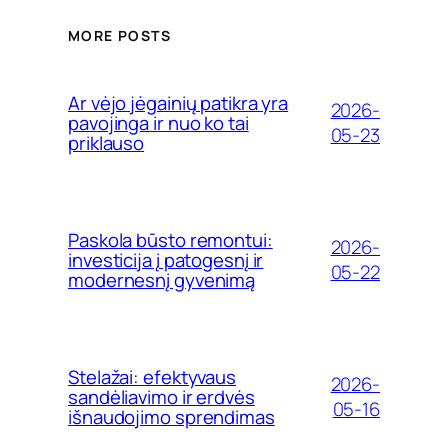
MORE POSTS
Ar vėjo jėgainių patikra yra
2026-
pavojinga ir nuo ko tai
05-23
priklauso
Paskola būsto remontui:
2026-
investicija į patogesnį ir
05-22
modernesnį gyvenimą
Stelažai: efektyvaus
2026-
sandėliavimo ir erdvės
05-16
išnaudojimo sprendimas