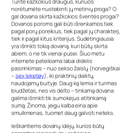
Turite kažkokius draugus, kuriuos
norėtumėte nustebinti jų metinių proga? O
gal dovana skirta kažkokios šventės progai?
Dovanos poroms gali būti išrenkamos tiek
pagal porų poreikius, tiek pagal jų charakterį,
tiek ir pagal kitus kriterijus. Sudėtingiausia
yra išrinkti tokią dovaną, kuri būtų skirta
abiem, o ne tik vienai pusei. Šiuo metu
internete pateikiama labai didelis
pasirinkimas – nuo sekso žaislų (norvegiškai
–
sex leketøy
), iki praktinių daiktų,
naudojamų buityje. Daug ką lemia ir turimas
biudžetas, nes vis dėlto – tinkamą dovana
galima išrinkti tik sumokėjus atitinkamą
sumą. Žinoma, jeigu kalba eina apie
smulkmenas, tuomet daug galvoti neteks.
Ieškantiems dovanų idėjų, kurios būtų