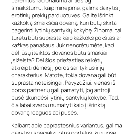
paremtos racionalumu ar tiesiog
šmaikštumu, kaip minėjome, galima dairytis į
erotinių prekių parduotuves. Galite išrinkti
kažkokią šmaikščią dovaną, kuri būtų skirta
pagerinti lytinių santykių kokybę. Žinoma, tai
turėtų būti suprasta kaip kažkoks pokštas ar
kažkas panašaus. Juk nenorėtumėte, kad
dėl jūsų įteiktos dovanos būtų smarkiai
įsižeista? Dėl šios priežasties reikėtų
atkreipti dėmesį į poros santykius ir jų
charakterius. Matote, tokia dovana gali būti
suprasta neteisingai. Pavyzdžiui, vienas iš
poros partnerių gali pamatyti, jog antroji
pusė skundėsi lytinių santykių kokybe. Tad,
čia labai svarbu numatyti kaip į išrinktą
dovaną reaguos abi pusės.
Kalbant apie paprastesnius variantus, galima
dairytis į specializuotus portalus, kuriuose