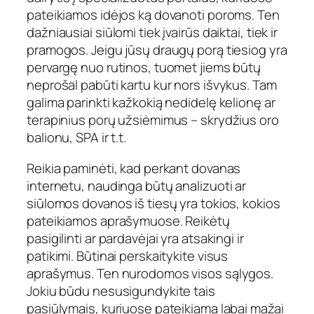
pateikiamos idėjos ką dovanoti poroms. Ten
dažniausiai siūlomi tiek įvairūs daiktai, tiek ir
pramogos. Jeigu jūsų draugų porą tiesiog yra
pervargę nuo rutinos, tuomet jiems būtų
neprošal pabūti kartu kur nors išvykus. Tam
galima parinkti kažkokią nedidelę kelionę ar
terapinius porų užsiėmimus – skrydžius oro
balionu, SPA ir t.t.
Reikia paminėti, kad perkant dovanas
internetu, naudinga būtų analizuoti ar
siūlomos dovanos iš tiesų yra tokios, kokios
pateikiamos aprašymuose. Reikėtų
pasigilinti ar pardavėjai yra atsakingi ir
patikimi. Būtinai perskaitykite visus
aprašymus. Ten nurodomos visos sąlygos.
Jokiu būdu nesusigundykite tais
pasiūlymais, kuriuose pateikiama labai mažai