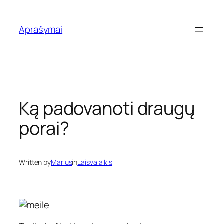
Eiti
prie
Aprašymai
turinio
Ką padovanoti draugų
porai?
Written by
Marius
in
Laisvalaikis