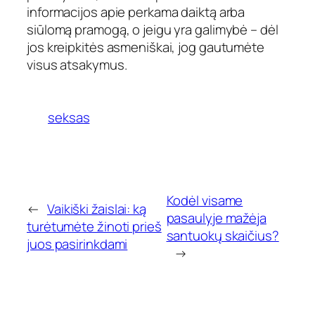
informacijos apie perkama daiktą arba
siūlomą pramogą, o jeigu yra galimybė – dėl
jos kreipkitės asmeniškai, jog gautumėte
visus atsakymus.
seksas
Kodėl visame
←
Vaikiški žaislai: ką
pasaulyje mažėja
turėtumėte žinoti prieš
santuokų skaičius?
juos pasirinkdami
→