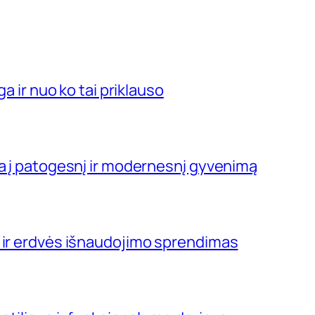
ga ir nuo ko tai priklauso
ja į patogesnį ir modernesnį gyvenimą
 ir erdvės išnaudojimo sprendimas