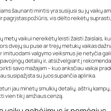
ams šaunanti mintis yra susijusi su jų vaikų amži
 ir pagrįstas požiūris, vis dėlto reikėtų suprasti
 metų vaikui nereikėtų leisti žaisti žaislais, ku
r nors dvejų su puse ar trejų metukų vaikas dažn
 imituodami valgymo veiksmus jie netyčia gali t
 pavojingų detalių ir, atsižvelgiant į rekomendac
upirkti savo mažajam – kuo anksčiau vaikai pra
viau susipažįsta su juos supančia aplinka.
(neturi jau minėtų smulkių detalių, aštrių kampų,
kti vien tik į amžiaus cenzą.
inka vaikų gebėjimus ir pomėgius