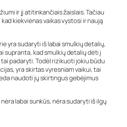
umi ir jį atitinkančiais žaislais. Tačiau
, kad kiekvienas vaikas vystosi ir naują
rie yra sudaryti iš labai smulkių detalių,
ai supranta, kad smulkių detalių dėti į
ai padaryti. Todėl rizikuoti jokiu būdu
ijas, yra skirtas vyresniam vaikui, tai
deda naudoti jų skirtingus gebėjimus
 nėra labai sunkūs, nėra sudaryti iš ilgų