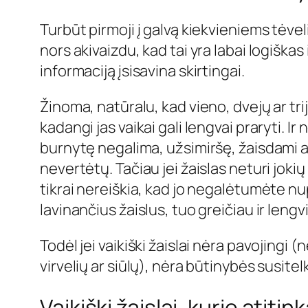
Turbūt pirmoji į galvą kiekvieniems tėveli
nors akivaizdu, kad tai yra labai logiškas
informaciją įsisavina skirtingai.
Žinoma, natūralu, kad vieno, dvejų ar trijų
kadangi jas vaikai gali lengvai praryti. I
burnytę negalima, užsimiršę, žaisdami ar
nevertėtų. Tačiau jei žaislas neturi jokių
tikrai nereiškia, kad jo negalėtumėte n
lavinančius žaislus, tuo greičiau ir leng
Todėl jei vaikiški žaislai nėra pavojingi 
virvelių ar siūlų), nėra būtinybės susitel
Vaikiški žaislai, kurie atit