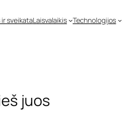
 ir sveikata
Laisvalaikis
Technologijos
ieš juos