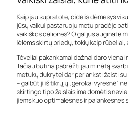
Kaip jau supratote, didelis dėmesys vis
jūsų vaikui pastaruoju metu pradėjo pati
vaikiškos dėlionės? O gal jūs auginate me
lėlėms skirtų priedų, tokių kaip rūbeliai,
Tėveliai pakankamai dažnai daro vieną ir 
Tačiau būtina pabrėžti jau minėtą svarbi
metukų dukrytei dar per anksti žaisti su 
– galbūt ji iš tikrųjų „gerokai vyresnė“ ne
skirtingo tipo žaislais ima domėtis nevi
jiems kuo optimalesnes ir palankesnes są