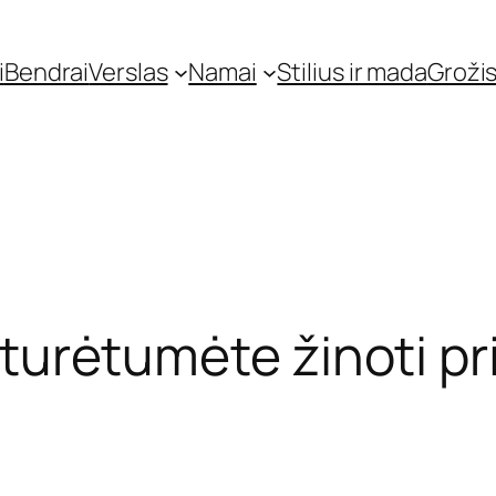
i
Bendrai
Verslas
Namai
Stilius ir mada
Grožis
ą turėtumėte žinoti pr