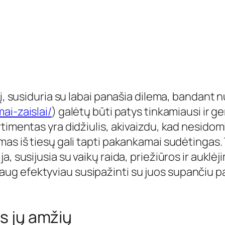
į, susiduria su labai panašia dilema, bandant nus
ai-zaislai/
) galėtų būti patys tinkamiausi ir ge
imentas yra didžiulis, akivaizdu, kad nesidomin
imas iš tiesų gali tapti pakankamai sudėting
a, susijusia su vaikų raida, priežiūros ir aukl
g efektyviau susipažinti su juos supančiu pas
ys jų amžių