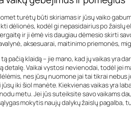
uomet turėtų būti skiriamas ir jūsų vaiko gab
kti dėlionės, kodėl gi nepasidairius po žaislų 
rgaitę ir ji ėmė vis daugiau dėmesio skirti savo
 avalynė, aksesuarai, maitinimo priemonės, migdy
tą pačią klaidą – jie mano, kad jų vaikas yra d
ą detalę. Vaikai vystosi nevienodai, todėl jei 
lėlėmis, nes jūsų nuomone jai tai tikrai nebus 
i jūsų iki šiol manėte. Kiekvienas vaikas yra lab
enodu metu. Jei jūs suteiksite savo vaikams dau
lygas mokytis naujų dalykų žaislų pagalba, tuo