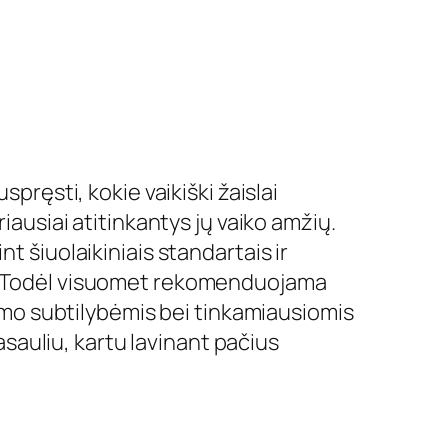
pręsti, kokie vaikiški žaislai
riausiai atitinkantys jų vaiko amžių.
t šiuolaikiniais standartais ir
as. Todėl visuomet rekomenduojama
ėjimo subtilybėmis bei tinkamiausiomis
auliu, kartu lavinant pačius