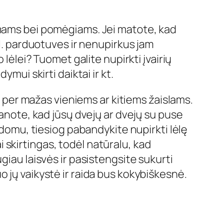
umams bei pomėgiams. Jei matote, kad
el. parduotuves ir nenupirkus jam
 lėlei? Tuomet galite nupirkti įvairių
mui skirti daiktai ir kt.
ar per mažas vieniems ar kitiems žaislams.
manote, kad jūsų dvejų ar dvejų su puse
įdomu, tiesiog pabandykite nupirkti lėlę
ai skirtingas, todėl natūralu, kad
giau laisvės ir pasistengsite sukurti
 jų vaikystė ir raida bus kokybiškesnė.