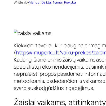
Written by
Marius
in
Daiktai
, 
Namai
, 
Prekyba
Kiekvieni tėveliai, kurie augina pirmagim
(
https://imuperku.lt/vaiku-prekes/zaidim
Kadangi šiandieninis žaislų vaikams asort
specialistų rekomendacijomis, pasirink
nepraleisti progos pasidomėti informacij
metodikomis, padedančiomis vaikams dau
svarbiausius įgūdžius ir gebėjimus.
Žaislai vaikams, atitinkant