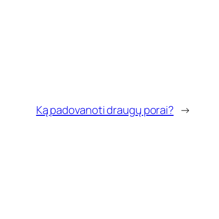
Ką padovanoti draugų porai?
→