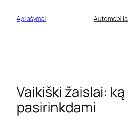
Eiti
prie
Aprašymai
Automobilia
turinio
Vaikiški žaislai: k
pasirinkdami