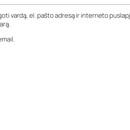
ti vardą, el. pašto adresą ir interneto puslapį,
arą.
mail.