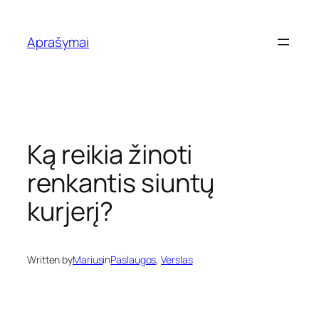
Eiti
prie
Aprašymai
turinio
Ką reikia žinoti
renkantis siuntų
kurjerį?
Written by
Marius
in
Paslaugos
, 
Verslas