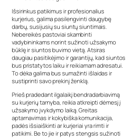
Išsirinkus patikimus ir profesionalius
kurjerius, galima pasilengvinti daugybę
darbų, susijusių su siuntų siuntimais.
Nebereikės pastoviai skambinti
vadybininkams norint sužinoti užsakymo
būklę ir siuntos buvimo vietą. Atsiras
daugiau pasitikėjimo ir garantijų, kad siuntos
bus pristatytos laiku ir reikiamam adresatui.
To dėka galima bus sumažinti išlaidas ir
sustiprinti savo prekinį ženklą.
Prieš pradedant ilgalaikį bendradarbiavimą
su kurjerių tarnyba, reikia atkreipti dėmesį į
užsakymo įvykdymo laiką. Greitas
aptarnavimas ir kokybiška komunikacija,
padės išsiaiškinti ar kurjeriai yra rimti ir
patikimi. Be to jie ir patys stengsis sužinoti