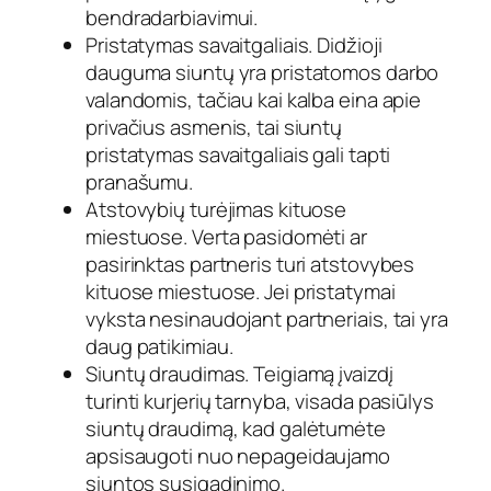
bendradarbiavimui.
Pristatymas savaitgaliais. Didžioji
dauguma siuntų yra pristatomos darbo
valandomis, tačiau kai kalba eina apie
privačius asmenis, tai siuntų
pristatymas savaitgaliais gali tapti
pranašumu.
Atstovybių turėjimas kituose
miestuose. Verta pasidomėti ar
pasirinktas partneris turi atstovybes
kituose miestuose. Jei pristatymai
vyksta nesinaudojant partneriais, tai yra
daug patikimiau.
Siuntų draudimas. Teigiamą įvaizdį
turinti kurjerių tarnyba, visada pasiūlys
siuntų draudimą, kad galėtumėte
apsisaugoti nuo nepageidaujamo
siuntos susigadinimo.