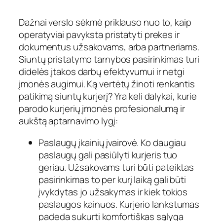
Dažnai verslo sėkmė priklauso nuo to, kaip
operatyviai pavyksta pristatyti prekes ir
dokumentus užsakovams, arba partneriams.
Siuntų pristatymo tarnybos pasirinkimas turi
didelės įtakos darbų efektyvumui ir netgi
įmonės augimui. Ką vertėtų žinoti renkantis
patikimą siuntų kurjerį? Yra keli dalykai, kurie
parodo kurjerių įmonės profesionalumą ir
aukštą aptarnavimo lygį:
Paslaugų įkainių įvairovė. Ko daugiau
paslaugų gali pasiūlyti kurjeris tuo
geriau. Užsakovams turi būti pateiktas
pasirinkimas to per kurį laiką gali būti
įvykdytas jo užsakymas ir kiek tokios
paslaugos kainuos. Kurjerio lankstumas
padeda sukurti komfortiškas sąlyga