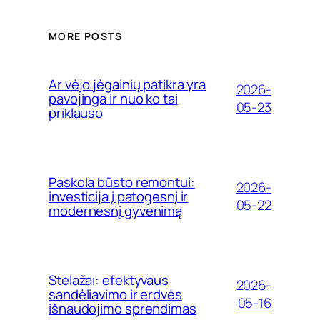
MORE POSTS
Ar vėjo jėgainių patikra yra
2026-
pavojinga ir nuo ko tai
05-23
priklauso
Paskola būsto remontui:
2026-
investicija į patogesnį ir
05-22
modernesnį gyvenimą
Stelažai: efektyvaus
2026-
sandėliavimo ir erdvės
05-16
išnaudojimo sprendimas