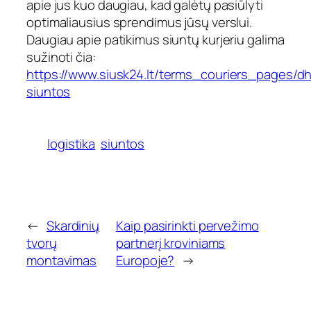
apie jus kuo daugiau, kad galėtų pasiūlyti
optimaliausius sprendimus jūsų verslui.
Daugiau apie patikimus siuntų kurjeriu galima
sužinoti čia:
https://www.siusk24.lt/terms_couriers_pages/dh
siuntos
logistika
siuntos
←
Skardinių
Kaip pasirinkti pervežimo
tvorų
partnerį kroviniams
montavimas
Europoje?
→