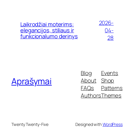
2026-
Laikrodžiai moterims:
04-
elegancijos, stiliaus ir
funkcionalumo derinys
28
Blog
Events
Aprašymai
About
Shop
FAQs
Patterns
Authors
Themes
Twenty Twenty-Five
Designed with
WordPress