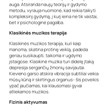
auga. Atsiranda naujų teorijų ir gydymo
metodu, vyrauja nuomonė, kad reikia taikyti
kompleksinį gydymą, į kurį ieina ne tik vaistai,
bet ir psichologinė pagalba.
Klasikinės muzikos terapija
Klasikinės muzikos terapija, kuri kaip
manoma, skatina protinę veiklą, padeda
geriau susikaupti, taikoma ir ugdymo
įstaigose. Klasikinė muzika turi didelę įtaką
depresija sergančių žmonių savijautai.
Kievieno garso atskira vibracija subtiliai veikia
mūsų kūną ir skirtingus organus- šis poveikis
ypač jaučiamas, kai klausomasi gyvai
atliekamos muzikos.
Fizinis aktyvumas