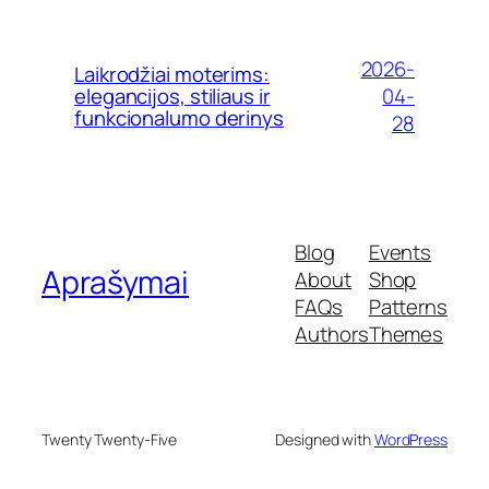
2026-
Laikrodžiai moterims:
04-
elegancijos, stiliaus ir
funkcionalumo derinys
28
Blog
Events
Aprašymai
About
Shop
FAQs
Patterns
Authors
Themes
Twenty Twenty-Five
Designed with
WordPress