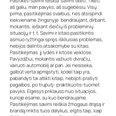
Pasitikėti savimi reiškia savimi tikėti. Tikėti,
aš galiu, man pavyks, aš sugebėsiu. Visų
pirma, pasitikėjimas svarbus, nes atsispindi
kiekviename žingsnyje: bendraujant, dirbant,
mokantis, ieškant išeičių iš probleminių
situacijų ir t. t. Savimi ir kitais pasitikintis
asmuo ryžtingai spręs iškilusias problemas,
nebijos dalintis atsakomybe su kitais.
Pasitikėjimas jį lydės ir kitose veiklose.
Pavyzdžiui, mokantis važiuoti dviračiu,
vairuoti automobilį ar pan. Jei nesiseka,
galbūt verta apmąstyti, kodėl taip yra,
pabandyti tai atlikti kitaip, nebijoti prašyti
pagalbos, po truputį- praktikuotis-tuomet
pavyks. Elgesys priklauso nuo situacijos,
kurioje esame, su kuo bendraujame.
Pasitikėjimas savimi reiškia žmogaus drąsą ir
brandą rinktis tuos dalykus, elgtis taip, kaip