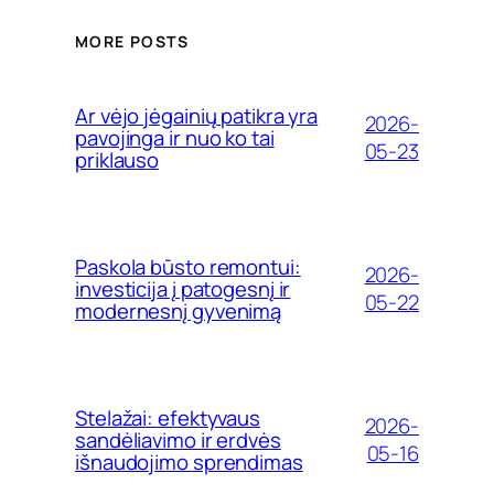
MORE POSTS
Ar vėjo jėgainių patikra yra
2026-
pavojinga ir nuo ko tai
05-23
priklauso
Paskola būsto remontui:
2026-
investicija į patogesnį ir
05-22
modernesnį gyvenimą
Stelažai: efektyvaus
2026-
sandėliavimo ir erdvės
05-16
išnaudojimo sprendimas