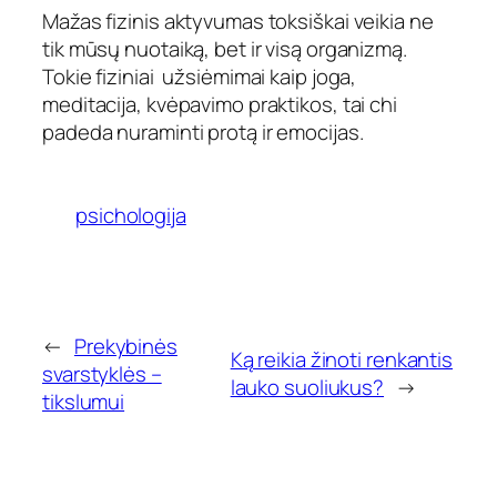
Mažas fizinis aktyvumas toksiškai veikia ne
tik mūsų nuotaiką, bet ir visą organizmą.
Tokie fiziniai užsiėmimai kaip joga,
meditacija, kvėpavimo praktikos, tai chi
padeda nuraminti protą ir emocijas.
psichologija
←
Prekybinės
Ką reikia žinoti renkantis
svarstyklės –
lauko suoliukus?
→
tikslumui