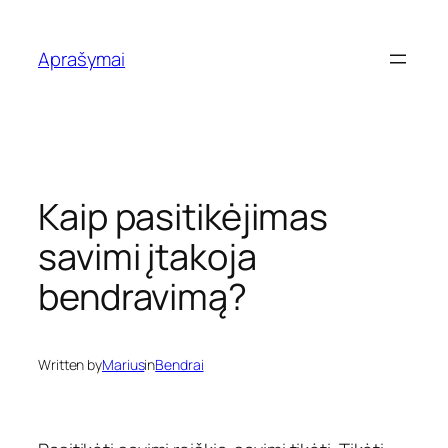
Eiti
prie
Aprašymai
turinio
Kaip pasitikėjimas
savimi įtakoja
bendravimą?
Written by
Marius
in
Bendrai