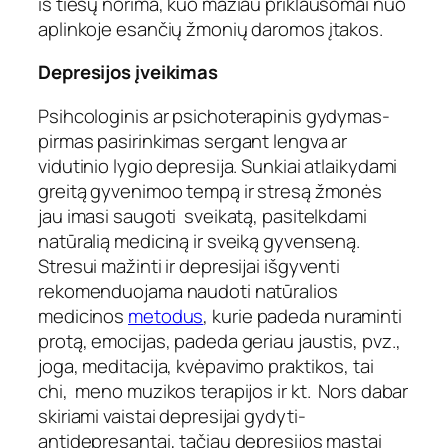
iš tiesų norima, kuo mažiau priklausomai nuo
aplinkoje esančių žmonių daromos įtakos.
Depresijos įveikimas
Psihcologinis ar psichoterapinis gydymas-
pirmas pasirinkimas sergant lengva ar
vidutinio lygio depresija. Sunkiai atlaikydami
greitą gyvenimoo tempą ir stresą žmonės
jau imasi saugoti sveikatą, pasitelkdami
natūralią mediciną ir sveiką gyvenseną.
Stresui mažinti ir depresijai išgyventi
rekomenduojama naudoti natūralios
medicinos
metodus
, kurie padeda nuraminti
protą, emocijas, padeda geriau jaustis, pvz.,
joga, meditacija, kvėpavimo praktikos, tai
chi, meno muzikos terapijos ir kt. Nors dabar
skiriami vaistai depresijai gydyti-
antidepresantai, tačiau depresijos mąstai