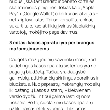
būdus, įskaitant kredito ir debeto korteles,
skaitmenines pinigines, tokias kaip „Apple
Pay” ir „Google Wallet”, o kai kuriais atvejais –
net kriptovaliutas. Tai universalūs įrankiai,
sukurti taip, kad atitiktų įvairius šiuolaikinių
vartotojų mokėjimo pageidavimus.
3 mitas: kasos aparatai yra per brangūs
mažoms įmonėms
Daugelis mažų įmonių savininkų mano, kad
sudėtingos kasos aparatų sistemos yra ne
pagal jų biudžetą. Tačiau yra daugybė
galimybių, atitinkančių skirtingus poreikius ir
biudžetus. Nuo paprastų, nebrangių modelių
iki pažangių kasos sistemų – kiekvienam
verslo dydžiui ir tipui galima rasti ką nors
tinkamo. Be to, šiuolaikinių kasos aparatų
užtikrinamas efektyvumas ir tikslumas