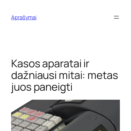
Eiti
prie
Aprašymai
turinio
Kasos aparatai ir
dažniausi mitai: metas
juos paneigti