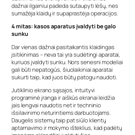
dažnai ilgainiui padeda sutaupyti lėšų, nes
sumažėja klaidų ir supaprastėja operacijos.
4 mitas: kasos aparatus įvaldyti be galo
sunku
Dar vienas dažnai pasitaikantis klaidingas
įsitikinimas – neva tai yra sudėtingi aparatai,
kuriuos įvaldyti sunku. Nors senesni modeliai
gali būti nepatogūs, šiuolaikiniai aparatai
sukurti taip, kad juos būtų patogu naudoti.
Jutiklinio ekrano sąsajos, intuityvi
programinė įranga ir aiškūs ekranai leidžia
jais lengvai naudotis net ir techninio
išsilavinimo neturintiems darbuotojams.
Daugelis sistemų taip pat siūlo klientų
aptarnavimo ir mokymo išteklius, kad padėtų