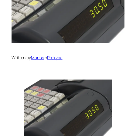
Written by
Marius
in
Prekyba