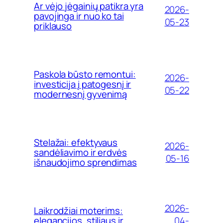
Ar vėjo jėgainių patikra yra
2026-
pavojinga ir nuo ko tai
05-23
priklauso
Paskola būsto remontui:
2026-
investicija į patogesnį ir
05-22
modernesnį gyvenimą
Stelažai: efektyvaus
2026-
sandėliavimo ir erdvės
05-16
išnaudojimo sprendimas
2026-
Laikrodžiai moterims:
04-
elegancijos, stiliaus ir