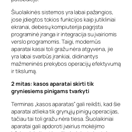
Šiuolaikinės sistemos yra labai pažangios,
jose įdiegtos tokios funkcijos kaip jutikliniai
ekranai, debesų kompiuterija pagrįsta
programinė įranga ir integracija su įvairiomis
verslo programomis. Taigi, modernūs
aparatai kasai toli gražu nėra atgyvena, jie
yra labai svarbūs įrankiai, didinantys
mažmeninės prekybos operacijų efektyvumą
ir tikslumą.
2 mitas: kasos aparatai skirti tik
gryniesiems pinigams tvarkyti
Terminas „kasos aparatas” gali reikšti, kad šie
aparatai atlieka tik grynųjų pinigų operacijas,
tačiau tai toli gražu nėra tiesa. Šiuolaikiniai
aparatai gali apdoroti įvairius mokėjimo