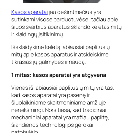
Kasos aparatai
jau dešimtmečius yra
sutinkami visose parduotuvėse, tačiau apie
šiuos svarbius aparatus sklando keletas mitų
ir klaidingų įsitikinimų.
Išsklaidykime keletą labiausiai paplitusių
mitų apie kasos aparatus ir atskleiskime
tikrąsias jų galimybes ir naudą.
1 mitas: kasos aparatai yra atgyvena
Vienas iš labiausiai paplitusių mitų yra tas,
kad kasos aparatai yra pasenę ir
šiuolaikiniame skaitmeniniame amžiuje
nereikšmingi. Nors tiesa, kad tradiciniai
mechaniniai aparatai yra mažiau paplitę,
šiandienos technologijos gerokai
patobulėjo.