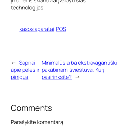
įmonėms sklandžiai įvaldyti šias
technologijas.
kasos aparatai
POS
←
Sapnai
Minimalūs arba ekstravagantiški
apie peles ir
pakabinami šviestuvai. Kurį
pinigus
pasirinksite?
→
Comments
Parašykite komentarą