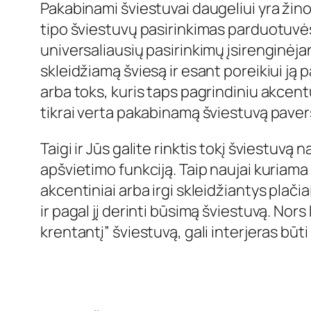
Pakabinami šviestuvai daugeliui yra žino
tipo šviestuvų pasirinkimas parduotuvėse
universaliausių pasirinkimų įsirenginėja
skleidžiamą šviesą ir esant poreikiui ją 
arba toks, kuris taps pagrindiniu akcent
tikrai verta pakabinamą šviestuvą pavers
Taigi ir Jūs galite rinktis tokį šviestuv
apšvietimo funkciją. Taip naujai kuriama 
akcentiniai arba irgi skleidžiantys plači
ir pagal jį derinti būsimą šviestuvą. Nors k
krentantį” šviestuvą, gali interjeras būti