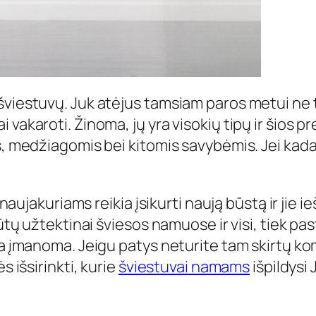
iestuvų. Juk atėjus tamsiam paros metui ne tik 
vakaroti. Žinoma, jų yra visokių tipų ir šios pr
s, medžiagomis bei kitomis savybėmis. Jei kada
 naujakuriams reikia įsikurti naują būstą ir jie 
ūtų užtektinai šviesos namuose ir visi, tiek pas
ra įmanoma. Jeigu patys neturite tam skirtų ko
s išsirinkti, kurie
šviestuvai namams
išpildysi