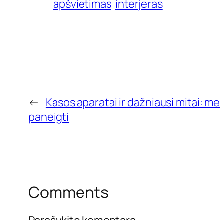
apšvietimas
interjeras
←
Kasos aparatai ir dažniausi mitai: me
paneigti
Comments
Parašykite komentarą