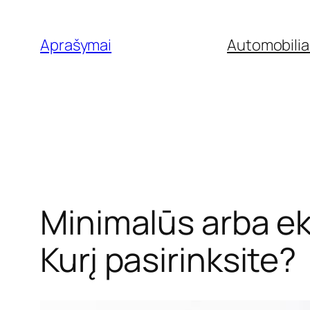
Eiti
prie
Aprašymai
Automobilia
turinio
Minimalūs arba ek
Kurį pasirinksite?