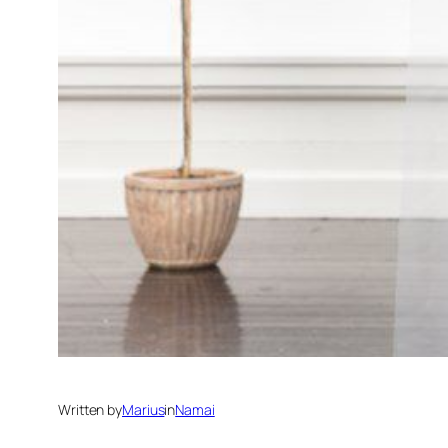
Written by
Marius
in
Namai