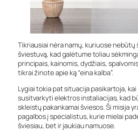
Tikriausiai nėra namų, kuriuose nebūtų šv
šviestuvą, kad galėtume toliau sėkmingai 
principais, kainomis, dydžiais, spalvomi
tikrai žinote apie ką “eina kalba”.
Lygiai tokia pat situacija pasikartoja, kai
susitvarkyti elektros instaliacijas, kad b
skleistų pakankamai šviesos. Ši misija y
pagalbos į specialistus, kurie mielai padė
šviesiau, bet ir jaukiau namuose.