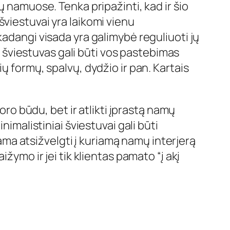
ų namuose. Tenka pripažinti, kad ir šio
viestuvai yra laikomi vienu
kadangi visada yra galimybė reguliuoti jų
ts šviestuvas gali būti vos pastebimas
ų formų, spalvų, dydžio ir pan. Kartais
oro būdu, bet ir atlikti įprastą namų
nimalistiniai šviestuvai gali būti
iama atsižvelgti į kuriamą namų interjerą
laižymo ir jei tik klientas pamato “į akį