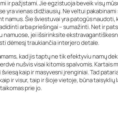
mi ir pažįstami. Jie egzistuoja beveik visų mūs
 yra vienas didžiausių. Ne veltui pakabinami š
nt namus. Šie šviestuvai yra patogūs naudoti, 
padidinti arba priešingai – sumažinti. Net ir pa
u namuose, jei išsirinksite ekstravagantiškesni
ti dėmesį traukiančia interjero detale.
ą namams, kad jis taptų ne tik efektyviu namų dek
erdvė nušvis visai kitomis spalvomis. Kartais mi
ai šviesą kaip ir masyvesni įrenginiai. Tad patar
aip ir visur, taip ir šioje vietoje, būna taisyklių 
 taikomas prie jo.