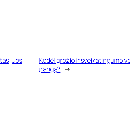
tas juos
Kodėl grožio ir sveikatingumo v
įrangą?
→