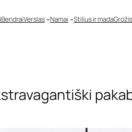
i
Bendrai
Verslas
Namai
Stilius ir mada
Grožis
stravagantiški pakab