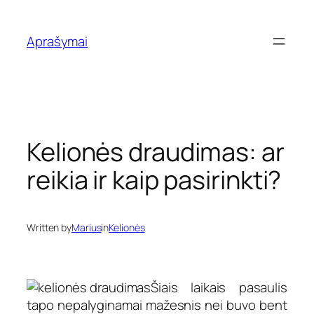
Eiti
prie
Aprašymai
turinio
Kelionės draudimas: ar
reikia ir kaip pasirinkti?
Written by
Marius
in
Kelionės
Šiais laikais pasaulis
tapo nepalyginamai mažesnis nei buvo bent