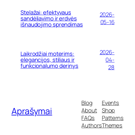
Stelažai: efektyvaus
2026-
sandėliavimo ir erdvės
05-16
išnaudojimo sprendimas
2026-
Laikrodžiai moterims:
04-
elegancijos, stiliaus ir
funkcionalumo derinys
28
Blog
Events
Aprašymai
About
Shop
FAQs
Patterns
Authors
Themes