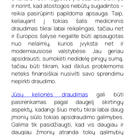
ir norint, kad atostogos nebūtų sugadintos –
reikia pasirūpinti papildoma apsauga. Taip,
keliaujant į tokias šalis medicininis
draudimas tikrai labai reikalingas, tačiau net
ir Europos šalyse negalite būti apsaugotas
nuo nelaimių, kurios įvyksta net ir
moderniausiose valstybėse. Jau geriau
apsidrausti, sumokėti nedidelę pinigų sumą,
tačiau būti tikram, kad iškilus problemoms
neteks finansiškai nusivilti savo sprendimu
nepirkti draudimo.
Jūsų kelionės draudimas
gali būti
pasirenkamas pagal daugelį skirtingų
aspektų, kadangi šiuo metu tikrai labai daug
įmonių siūlo tokias apsidraudimo galimybes.
Galima tik pasidžiaugti, kad vis daugiau ir
daugiau žmonių atranda tokių galimybių