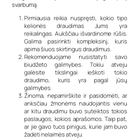
svarbumą.
Pirmiausia reikia nuspręsti, kokio tipo
kelionės draudimas Jums yra
reikalingas. Aukščiau išvardinome rūšis.
Galima pasirinkti kompleksinį, kuris
apima šiuos skirtingus draudimus.
Rekomenduojame nusistatyti savo
biudžeto galimybes. Tokiu atveju
galėsite tikslingai ieškoti tokio
draudimo, kuris yra pagal jūsų
galimybes.
Žinoma, nepamirškite ir pasidomėti, ar
anksčiau žmonėms naudojantis vienu
ar kitu draudimu buvo suteiktos tokios
paslaugos, kokios aprašomos. Taip pat,
ar jie gavo tuos pinigus, kurie jam buvo
žadėti nelaimės atveju.