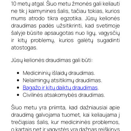
10 metų atgal. Šiuo metu žmonės gali keliauti
ne tik į kaimynines šalis, tačiau tokias, kurios
mums atrodo tikra egzotika. Jūsų kelionės
draudimas padės užsitikrinti, kad svetimoje
šalyje būsite apsaugotas nuo ligų, vagysčių
ir kitų problemų, kurios galėtų sugadinti
atostogas.
Jūsų kelionės draudimas gali būti:
Medicininių išlaidų draudimas.
Nelaimingų atsitikimų draudimas.
Bagažo ir kitų daiktų draudimas
.
Civilinės atsakomybės draudimas.
Šiuo metu yra priimta, kad dažniausiai apie
draudimą galvojama tuomet, kai keliaujama į
trečiąsias šalis, kur medicininės problemos,
o kartais net ir vagystės yra dažnas reiškinys