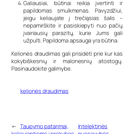
Galiausiai, būtinai reikia įvertinti ir
papildomas smulkmenas. Pavyzdžiui,
jeigu keliaujate į trečiąsias šalis –
nepamirškite ir pasiskiepyti nuo pačių
įvairiausių parazitų, kurie Jums gali
užpulti. Papildoma apsauga yra būtina.
Kelionės draudimas gali prisidėti prie kur kas
kokybiškesnių ir malonesnių atostogų.
Pasinaudokite galimybe.
kelionės draudimas
←
Taupymo patarimai,
Intelektinės
keliaujantiems į prekybos
nuosavybės