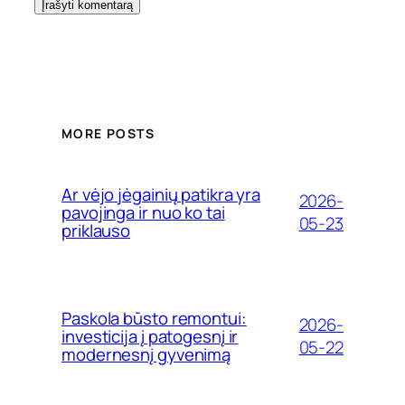
MORE POSTS
Ar vėjo jėgainių patikra yra
2026-
pavojinga ir nuo ko tai
05-23
priklauso
Paskola būsto remontui:
2026-
investicija į patogesnį ir
05-22
modernesnį gyvenimą