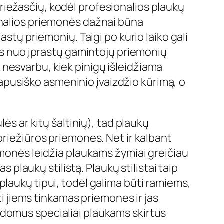
iežasčių, kodėl profesionalios plaukų
onalios priemonės dažnai būna
stų priemonių. Taigi po kurio laiko gali
ors nuo įprastų gamintojų priemonių
uk nesvarbu, kiek pinigų išleidžiama
isapusiško asmeninio įvaizdžio kūrimą, o
ės ar kitų šaltinių), tad plaukų
priežiūros priemones. Net ir kalbant
emonės leidžia plaukams žymiai greičiau
s plaukų stilistą. Plaukų stilistai taip
plaukų tipui, todėl galima būti ramiems,
ti jiems tinkamas priemones ir jas
apildomus specialiai plaukams skirtus