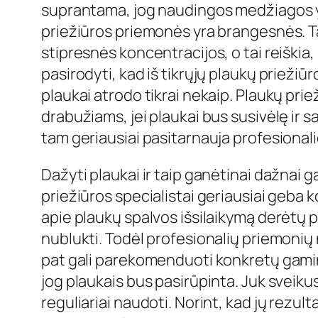
suprantama, jog naudingos medžiagos yra
priežiūros priemonės yra brangesnės. Ta
stipresnės koncentracijos, o tai reiškia,
pasirodyti, kad iš tikrųjų plaukų prieži
plaukai atrodo tikrai nekaip. Plaukų priež
drabužiams, jei plaukai bus susivėlę ir s
tam geriausiai pasitarnauja profesional
Dažyti plaukai ir taip ganėtinai dažnai g
priežiūros specialistai geriausiai geba 
apie plaukų spalvos išsilaikymą derėtų p
nublukti. Todėl profesionalių priemonių na
pat gali parekomenduoti konkretų gamint
jog plaukais bus pasirūpinta. Juk sveikus
reguliariai naudoti. Norint, kad jų rezult