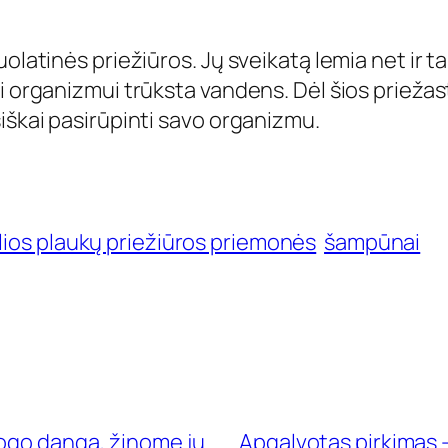
olatinės priežiūros. Jų sveikatą lemia net ir ta
i organizmui trūksta vandens. Dėl šios priežas
iškai pasirūpinti savo organizmu.
lios plaukų priežiūros priemonės
šampūnai
togo danga, žinome jų
Apgalvotas pirkimas 