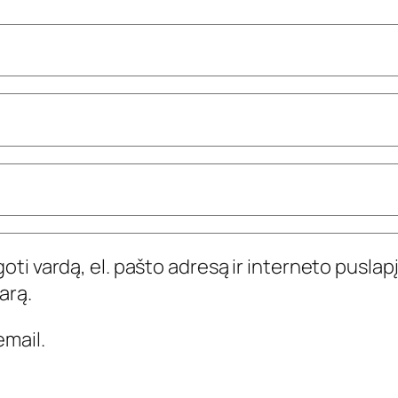
ti vardą, el. pašto adresą ir interneto puslapį,
arą.
mail.