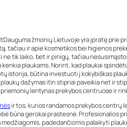
Dauguma žmonių Lietuvoje yra įpratę prie pr
stą, tačiau ir apie kosmetikos bei higienos pre
ne tik laiko, bet ir pinigų, tačiau nesusimąst
abiau kenkia plaukams. Norint, kad plaukai spind
ptų istorija, būtina investuoti į kokybiškas pl
plaukų dažymas itin stipriai paveikia net ir stip
s priemonių lentynas prekybos centruose ir rin
onės
ir tos, kurios randamos prekybos centrų l
ybė būna gerokai prastesnė. Profesionalios p
omis medžiagomis, padedančiomis palaikyti plauk