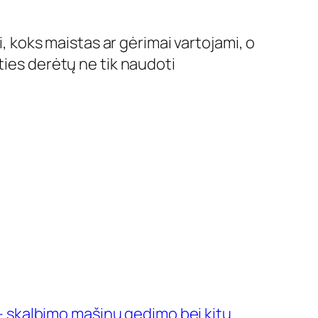
i, koks maistas ar gėrimai vartojami, o
ties derėtų ne tik naudoti
– skalbimo mašinų gedimo bei kitų