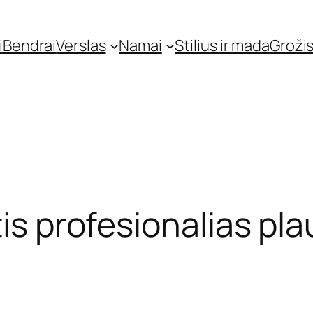
i
Bendrai
Verslas
Namai
Stilius ir mada
Grožis
tis profesionalias pl