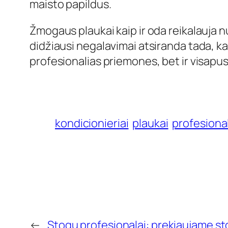
maisto papildus.
Žmogaus plaukai kaip ir oda reikalauja nu
didžiausi negalavimai atsiranda tada, ka
profesionalias priemones, bet ir visapus
kondicionieriai
plaukai
profesiona
←
Stogų profesionalai: prekiaujame s