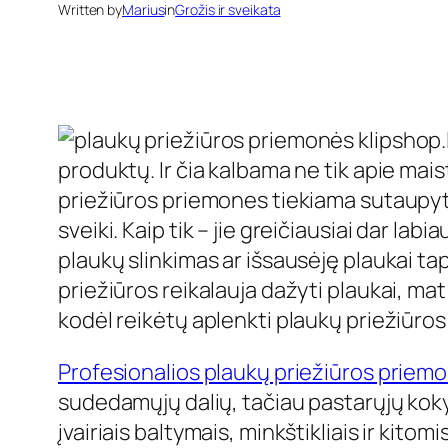
Written by
Marius
in
Grožis ir sveikata
produktų. Ir čia kalbama ne tik apie mai
priežiūros priemones tiekiama sutaupyti 
sveiki. Kaip tik – jie greičiausiai dar l
plaukų slinkimas ar išsausėję plaukai ta
priežiūros reikalauja dažyti plaukai, mat 
kodėl reikėtų aplenkti plaukų priežiūro
Profesionalios plaukų priežiūros priem
sudedamųjų dalių, tačiau pastarųjų kok
įvairiais baltymais, minkštikliais ir kit