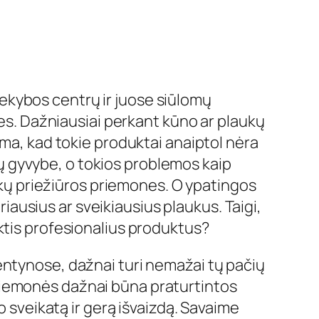
ekybos centrų ir juose siūlomų
kes. Dažniausiai perkant kūno ar plaukų
oma, kad tokie produktai anaiptol nėra
ėtų gyvybe, o tokios problemos kaip
aukų priežiūros priemones. O ypatingos
riausius ar sveikiausius plaukus. Taigi,
ktis profesionalius produktus?
entynose, dažnai turi nemažai tų pačių
riemonės dažnai būna praturtintos
o sveikatą ir gerą išvaizdą. Savaime