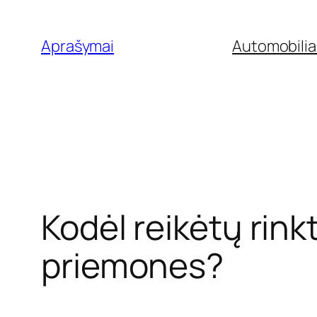
Eiti
prie
Aprašymai
Automobilia
turinio
Kodėl reikėtų rink
priemones?