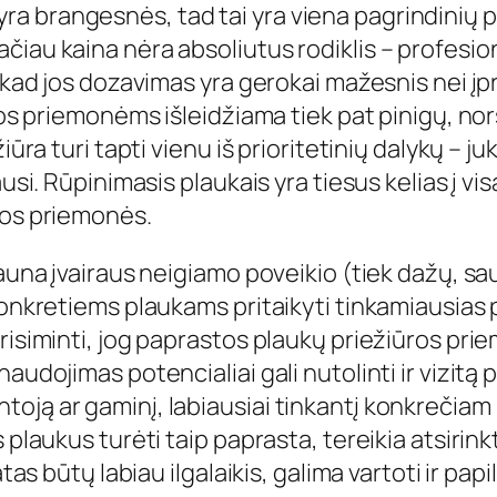
 brangesnės, tad tai yra viena pagrindinių pr
čiau kaina nėra absoliutus rodiklis – profesi
 kad jos dozavimas yra gerokai mažesnis nei įpra
ūros priemonėms išleidžiama tiek pat pinigų, n
iūra turi tapti vienu iš prioritetinių dalykų – j
ausi. Rūpinimasis plaukais yra tiesus kelias į v
ios priemonės.
auna įvairaus neigiamo poveikio (tiek dažų, saul
konkretiems plaukams pritaikyti tinkamiausias 
risiminti, jog paprastos plaukų priežiūros pri
udojimas potencialiai gali nutolinti ir vizitą pa
oją ar gaminį, labiausiai tinkantį konkrečiam 
 plaukus turėti taip paprasta, tereikia atsirink
atas būtų labiau ilgalaikis, galima vartoti ir p