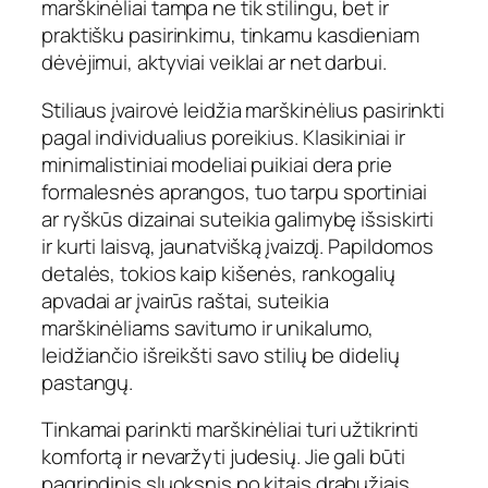
marškinėliai tampa ne tik stilingu, bet ir
praktišku pasirinkimu, tinkamu kasdieniam
dėvėjimui, aktyviai veiklai ar net darbui.
Stiliaus įvairovė leidžia marškinėlius pasirinkti
pagal individualius poreikius. Klasikiniai ir
minimalistiniai modeliai puikiai dera prie
formalesnės aprangos, tuo tarpu sportiniai
ar ryškūs dizainai suteikia galimybę išsiskirti
ir kurti laisvą, jaunatvišką įvaizdį. Papildomos
detalės, tokios kaip kišenės, rankogalių
apvadai ar įvairūs raštai, suteikia
marškinėliams savitumo ir unikalumo,
leidžiančio išreikšti savo stilių be didelių
pastangų.
Tinkamai parinkti marškinėliai turi užtikrinti
komfortą ir nevaržyti judesių. Jie gali būti
pagrindinis sluoksnis po kitais drabužiais