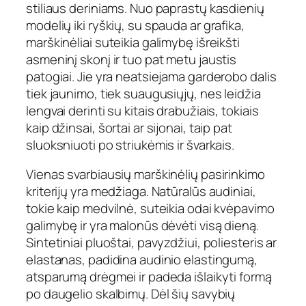
stiliaus deriniams. Nuo paprastų kasdienių
modelių iki ryškių, su spauda ar grafika,
marškinėliai suteikia galimybę išreikšti
asmeninį skonį ir tuo pat metu jaustis
patogiai. Jie yra neatsiejama garderobo dalis
tiek jaunimo, tiek suaugusiųjų, nes leidžia
lengvai derinti su kitais drabužiais, tokiais
kaip džinsai, šortai ar sijonai, taip pat
sluoksniuoti po striukėmis ir švarkais.
Vienas svarbiausių marškinėlių pasirinkimo
kriterijų yra medžiaga. Natūralūs audiniai,
tokie kaip medvilnė, suteikia odai kvėpavimo
galimybę ir yra malonūs dėvėti visą dieną.
Sintetiniai pluoštai, pavyzdžiui, poliesteris ar
elastanas, padidina audinio elastingumą,
atsparumą drėgmei ir padeda išlaikyti formą
po daugelio skalbimų. Dėl šių savybių