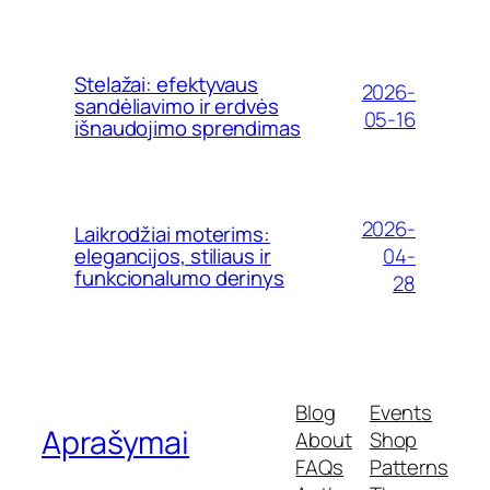
Stelažai: efektyvaus
2026-
sandėliavimo ir erdvės
05-16
išnaudojimo sprendimas
2026-
Laikrodžiai moterims:
04-
elegancijos, stiliaus ir
funkcionalumo derinys
28
Blog
Events
Aprašymai
About
Shop
FAQs
Patterns