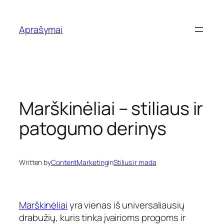
Eiti
prie
Aprašymai
turinio
Marškinėliai – stiliaus ir
patogumo derinys
Written by
ContentMarketing
in
Stilius ir mada
Marškinėliai
yra vienas iš universaliausių
drabužių, kuris tinka įvairioms progoms ir