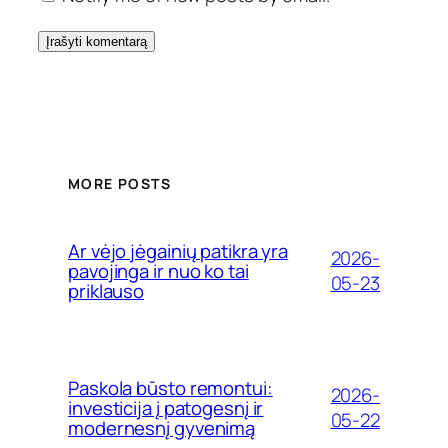
MORE POSTS
Ar vėjo jėgainių patikra yra
2026-
pavojinga ir nuo ko tai
05-23
priklauso
Paskola būsto remontui:
2026-
investicija į patogesnį ir
05-22
modernesnį gyvenimą