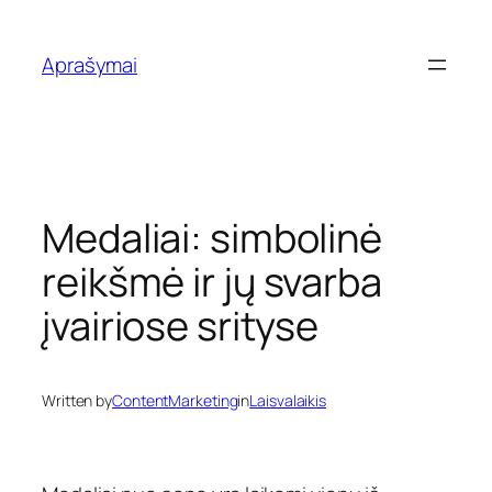
Eiti
prie
Aprašymai
turinio
Medaliai: simbolinė
reikšmė ir jų svarba
įvairiose srityse
Written by
ContentMarketing
in
Laisvalaikis