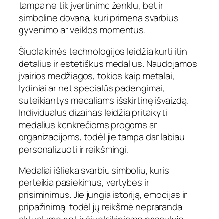
tampa ne tik įvertinimo ženklu, bet ir
simboline dovana, kuri primena svarbius
gyvenimo ar veiklos momentus.
Šiuolaikinės technologijos leidžia kurti itin
detalius ir estetiškus medalius. Naudojamos
įvairios medžiagos, tokios kaip metalai,
lydiniai ar net specialūs padengimai,
suteikiantys medaliams išskirtinę išvaizdą.
Individualus dizainas leidžia pritaikyti
medalius konkrečioms progoms ar
organizacijoms, todėl jie tampa dar labiau
personalizuoti ir reikšmingi.
Medaliai išlieka svarbiu simboliu, kuris
perteikia pasiekimus, vertybes ir
prisiminimus. Jie jungia istoriją, emocijas ir
pripažinimą, todėl jų reikšmė nepraranda