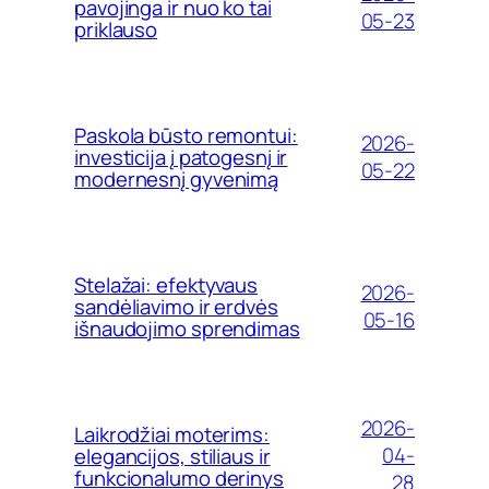
pavojinga ir nuo ko tai
05-23
priklauso
Paskola būsto remontui:
2026-
investicija į patogesnį ir
05-22
modernesnį gyvenimą
Stelažai: efektyvaus
2026-
sandėliavimo ir erdvės
05-16
išnaudojimo sprendimas
2026-
Laikrodžiai moterims:
04-
elegancijos, stiliaus ir
funkcionalumo derinys
28