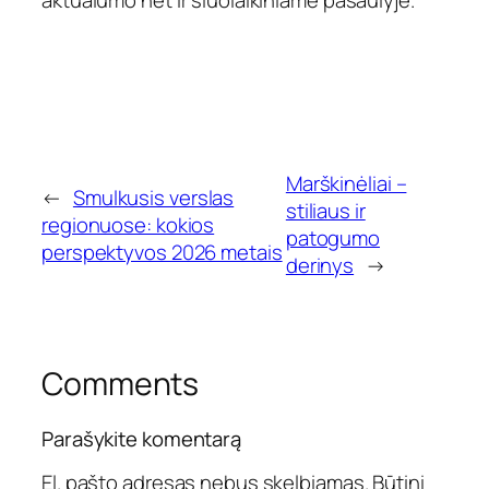
aktualumo net ir šiuolaikiniame pasaulyje.
Marškinėliai –
←
Smulkusis verslas
stiliaus ir
regionuose: kokios
patogumo
perspektyvos 2026 metais
derinys
→
Comments
Parašykite komentarą
El. pašto adresas nebus skelbiamas.
Būtini