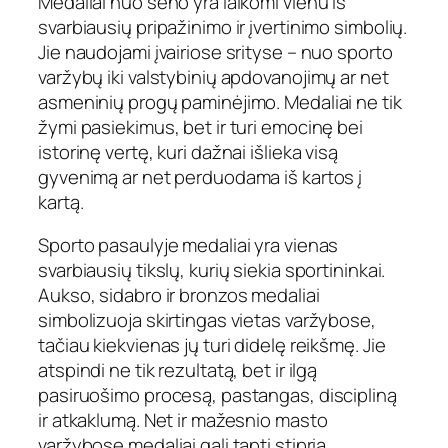
Medaliai nuo seno yra laikomi vienu iš
svarbiausių pripažinimo ir įvertinimo simbolių.
Jie naudojami įvairiose srityse – nuo sporto
varžybų iki valstybinių apdovanojimų ar net
asmeninių progų paminėjimo. Medaliai ne tik
žymi pasiekimus, bet ir turi emocinę bei
istorinę vertę, kuri dažnai išlieka visą
gyvenimą ar net perduodama iš kartos į
kartą.
Sporto pasaulyje medaliai yra vienas
svarbiausių tikslų, kurių siekia sportininkai.
Aukso, sidabro ir bronzos medaliai
simbolizuoja skirtingas vietas varžybose,
tačiau kiekvienas jų turi didelę reikšmę. Jie
atspindi ne tik rezultatą, bet ir ilgą
pasiruošimo procesą, pastangas, discipliną
ir atkaklumą. Net ir mažesnio masto
varžybose medaliai gali tapti stipria