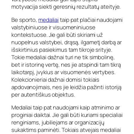
motyvacija siekti geresnių rezultatų ateityje.
Be sporto,
medaliai
taip pat plačiai naudojami
valstybiniuose ir visuomeniniuose
kontekstuose. Jie gali būti skiriami už
nuopelnus valstybei, drąsą, ilgametį darbą ar
išskirtinius pasiekimus tam tikroje srityje.
Tokie medaliai dažnai turi ne tik simbolinę,
bet ir istorinę vertę, nes jie atspindi tam tikrą
laikotarpį, įvykius ar visuomenės vertybes.
Kolekcionieriai dažnai domisi tokiais
apdovanojimais, nes jie leidžia pažinti istoriją
per autentiškus objektus.
Medaliai taip pat naudojami kaip atminimo ar
proginiai daiktai. Jie gali būti kuriami specialiai
renginiams, jubiliejams ar organizacijų
sukaktims paminėti. Tokiais atvejais medaliai