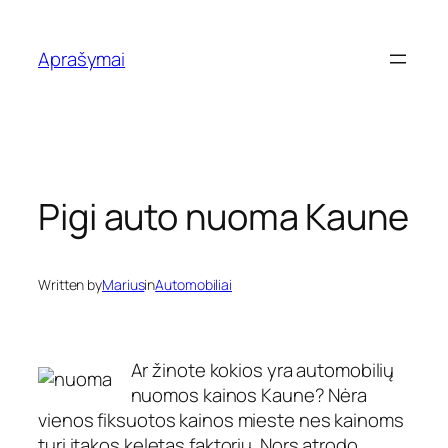
Eiti
prie
Aprašymai
turinio
Pigi auto nuoma Kaune
Written by
Marius
in
Automobiliai
Ar žinote kokios yra automobilių
nuomos kainos Kaune? Nėra
vienos fiksuotos kainos mieste nes kainoms
turi įtakos keletas faktorių. Nors atrodo,