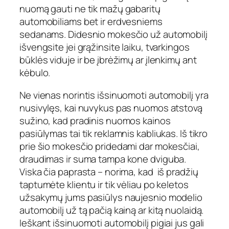
nuomą gauti ne tik mažų gabaritų
automobiliams bet ir erdvesniems
sedanams. Didesnio mokesčio už automobilį
išvengsite jei grąžinsite laiku, tvarkingos
būklės viduje ir be įbrėžimų ar įlenkimų ant
kėbulo.
Ne vienas norintis išsinuomoti automobilį yra
nusivylęs, kai nuvykus pas nuomos atstovą
sužino, kad pradinis nuomos kainos
pasiūlymas tai tik reklamnis kabliukas. Iš tikro
prie šio mokesčio pridedami dar mokesčiai,
draudimas ir suma tampa kone dviguba.
Viska čia paprasta – norima, kad iš pradžių
taptumėte klientu ir tik vėliau po keletos
užsakymų jums pasiūlys naujesnio modelio
automobilį už tą pačią kainą ar kitą nuolaidą.
Ieškant išsinuomoti automobilį pigiai jus gali