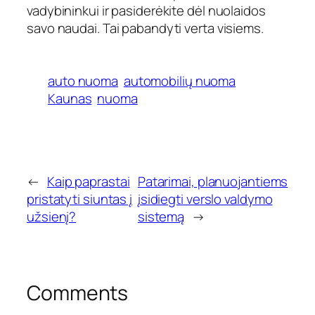
vadybininkui ir pasiderėkite dėl nuolaidos
savo naudai. Tai pabandyti verta visiems.
auto nuoma
automobilių nuoma
Kaunas
nuoma
←
Kaip paprastai
Patarimai, planuojantiems
pristatyti siuntas į
įsidiegti verslo valdymo
užsienį?
sistemą
→
Comments