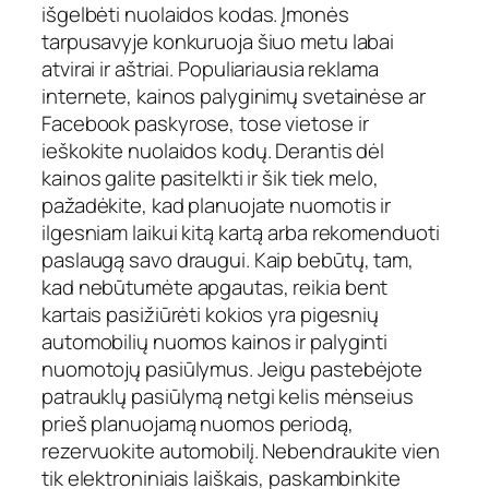
išgelbėti nuolaidos kodas. Įmonės
tarpusavyje konkuruoja šiuo metu labai
atvirai ir aštriai. Populiariausia reklama
internete, kainos palyginimų svetainėse ar
Facebook paskyrose, tose vietose ir
ieškokite nuolaidos kodų. Derantis dėl
kainos galite pasitelkti ir šik tiek melo,
pažadėkite, kad planuojate nuomotis ir
ilgesniam laikui kitą kartą arba rekomenduoti
paslaugą savo draugui. Kaip bebūtų, tam,
kad nebūtumėte apgautas, reikia bent
kartais pasižiūrėti kokios yra pigesnių
automobilių nuomos kainos ir palyginti
nuomotojų pasiūlymus. Jeigu pastebėjote
patrauklų pasiūlymą netgi kelis mėnseius
prieš planuojamą nuomos periodą,
rezervuokite automobilį. Nebendraukite vien
tik elektroniniais laiškais, paskambinkite