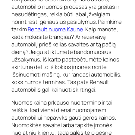
automobilio nuomos procesas yra greitas ir
nesudėtingas, reikia būti labai įžvalgiam
norint rasti geriausius pasiūlymus. Paimkime
tarkim
Renault nuoma Kaune
. Kaip manote,
kada mokėsite brangiau? Ar rezervavę
automobilį prieš kelias savaites ar tą pačią
dieną? Jeigu atliktumėte bandomuosius
užsakymus, iš karto pastebėtumėte kainos
skirtumą dėl to iš kokios įmonės norite
išsinuomoti mašiną, kur randasi automobilis,
koks numos terminas. Tas pats Renault
automobilis gali kainuoti skirtingai.
Nuomos kaina prklauso nuo termino ir tai
reiškia, kad vienai dienai nuomojamam
automobiliui nepavyks gauti geros kainos.
Nuomokitės savaitei arba tapkite įmonės
nuolatiniu klientu, tada galėsite pigesnę