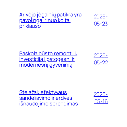
Ar vėjo jėgainių patikra yra
2026-
pavojinga ir nuo ko tai
05-23
priklauso
Paskola būsto remontui:
2026-
investicija į patogesnį ir
05-22
modernesnį gyvenimą
Stelažai: efektyvaus
2026-
sandėliavimo ir erdvės
05-16
išnaudojimo sprendimas