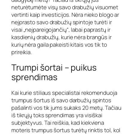
neturėtumėte visų savo drabužių visuomet
vertinti kaip investicijos. Nėra nieko blogo ar
neįprasto savo drabužių spintoje turėti ir
visai „neįpareigojančių“, labai paprastų ir
kasdienių drabužių, kurie nėra brangūs ir
kurių nėra gaila pakeisti kitais vos tik to
prireikia.
Trumpi šortai – puikus
sprendimas
Kai kurie stiliaus specialistai rekomenduoja
trumpus šortus iš savo darbužių spintos
pašalinti vos tik jums sukaks 20 metų. Tačiau
iš tikrųjų toks sprendimas yra visiškai
subjektyvus. Tai reiškia, kad kiekviena
moteris trumpus šortus turėtų rinktis tol, kol