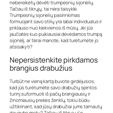
nebereikėtų dėvėti trumpesnių sijonėlių.
Tačiau iš tikrųjų, tai nėra taisyklė.
Trumpesnių sijonėlių pasirinkimas
formuojant savo stilių yra labai individualus ir
priklauso nuo kiekvienos iš mūsų. Jei jūs
jaučiatės kuo puikiausiai dėvėdamos trumpą
sijonėlį, ar tikrai manote, kad turėtumėte jo
atsisakyti?
Nepersistenkite pirkdamos
brangius drabužius
Turbūt ne vieną kartą buvote girdėjusios,
kad jūs turėtumėte savo drabužių spintos
turinį suformuoti iš pačių brangiausių ir
žinomiausių prekės ženklų, tokiu būdu
užtikrinant, kad jūsų drabužiai jums tarnautų
daugybę metų? Tačiau iš tikrųjų jūs