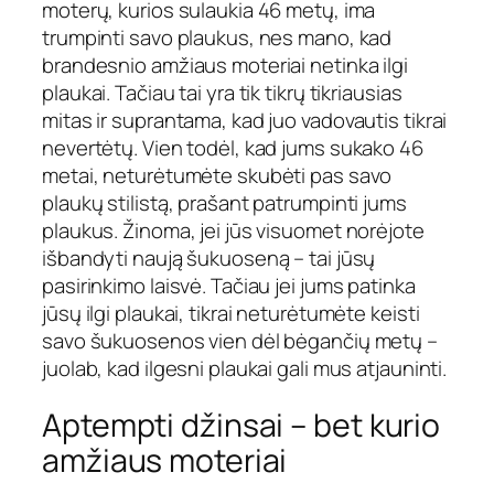
moterų, kurios sulaukia 46 metų, ima
trumpinti savo plaukus, nes mano, kad
brandesnio amžiaus moteriai netinka ilgi
plaukai. Tačiau tai yra tik tikrų tikriausias
mitas ir suprantama, kad juo vadovautis tikrai
nevertėtų. Vien todėl, kad jums sukako 46
metai, neturėtumėte skubėti pas savo
plaukų stilistą, prašant patrumpinti jums
plaukus. Žinoma, jei jūs visuomet norėjote
išbandyti naują šukuoseną – tai jūsų
pasirinkimo laisvė. Tačiau jei jums patinka
jūsų ilgi plaukai, tikrai neturėtumėte keisti
savo šukuosenos vien dėl bėgančių metų –
juolab, kad ilgesni plaukai gali mus atjauninti.
Aptempti džinsai – bet kurio
amžiaus moteriai