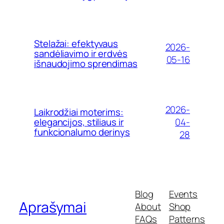
Stelažai: efektyvaus
2026-
sandėliavimo ir erdvės
05-16
išnaudojimo sprendimas
2026-
Laikrodžiai moterims:
04-
elegancijos, stiliaus ir
funkcionalumo derinys
28
Blog
Events
Aprašymai
About
Shop
FAQs
Patterns