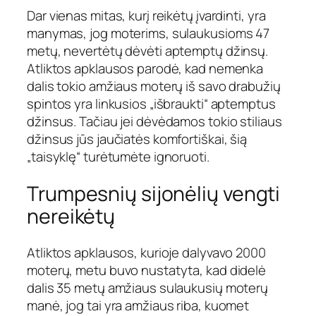
Dar vienas mitas, kurį reikėtų įvardinti, yra
manymas, jog moterims, sulaukusioms 47
metų, nevertėtų dėvėti aptemptų džinsų.
Atliktos apklausos parodė, kad nemenka
dalis tokio amžiaus moterų iš savo drabužių
spintos yra linkusios „išbraukti“ aptemptus
džinsus. Tačiau jei dėvėdamos tokio stiliaus
džinsus jūs jaučiatės komfortiškai, šią
„taisyklę“ turėtumėte ignoruoti.
Trumpesnių sijonėlių vengti
nereikėtų
Atliktos apklausos, kurioje dalyvavo 2000
moterų, metu buvo nustatyta, kad didelė
dalis 35 metų amžiaus sulaukusių moterų
manė, jog tai yra amžiaus riba, kuomet