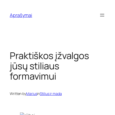
Eiti
prie
Aprašymai
turinio
Praktiškos įžvalgos
jūsų stiliaus
formavimui
Written by
Marius
in
Stilius ir mada