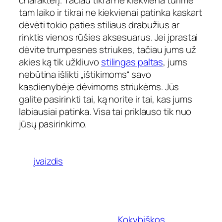
charakterį. Tačiau tikrai ne kiekviena turime
tam laiko ir tikrai ne kiekvienai patinka kaskart
dėvėti tokio paties stiliaus drabužius ar
rinktis vienos rūšies aksesuarus. Jei įprastai
dėvite trumpesnes striukes, tačiau jums už
akies ką tik užkliuvo
stilingas paltas
, jums
nebūtina išlikti „ištikimoms“ savo
kasdienybėje dėvimoms striukėms. Jūs
galite pasirinkti tai, ką norite ir tai, kas jums
labiausiai patinka. Visa tai priklauso tik nuo
jūsų pasirinkimo.
įvaizdis
Kokybiškos