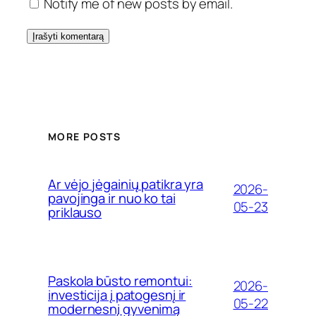
Notify me of new posts by email.
MORE POSTS
Ar vėjo jėgainių patikra yra
2026-
pavojinga ir nuo ko tai
05-23
priklauso
Paskola būsto remontui:
2026-
investicija į patogesnį ir
05-22
modernesnį gyvenimą