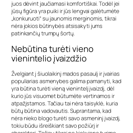
juos dėvint jaučiamasi komfortiškai. Todėl jei
jūsų figūra yra puiki ir jūs lengvai galėtumėte
„konkuruoti“ su jaunomis merginomis, tikrai
nėra jokios būtinybės atsisakyti jums
patinkančių trumpų šortų.
Nebūtina turėti vieno
vienintelio įvaizdžio
Žvelgiant į šiuolaikinį mados pasaulį ir įvairias
populiarias asmenybes galima pamanyti, kad
yra būtina turėti vieną vienintelį įvaizdį, dėl
kurio jūs visuomet būtumėte vertinamos ir
atpažįstamos. Tačiau tai nėra taisyklė, kuria
būtų būtina vadovautis. Suprantama, kad
nėra nieko blogo turėti savo asmeninį įvaizdį,
tokiu būdu išreiškiant savo požiūrį ir