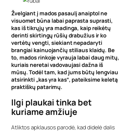
Žvelgiant į mados pasaulį anaiptol ne
visuomet būna labai paprasta suprasti,
kas iš tikrųjų yra madinga, kaip reikėtų
derinti skirtingų rūšių drabužius ir ko
vertėtų vengti, siekiant nepadaryti
brangiai kainuojančių stiliaus klaidų. Be
to, mados rinkoje vyrauja labai daug mitų,
kuriais neretai vadovaujasi dažna iš
mūsų. Todėl tam, kad jums būtų lengviau
atsirinkti „kas yra kas“, pateiksime keletą
praktiškų patarimų.
Ilgi plaukai tinka bet
kuriame amžiuje
Atliktos apklausos parodė, kad didelė dalis