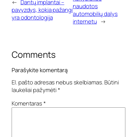
←
Dantų implantai –
naudotos
pavyzdys, kokia pažangi
automobilių dalys
yra odontologija
internetu
→
Comments
Parašykite komentarą
El. pašto adresas nebus skelbiamas.
Būtini
laukeliai pažymėti
*
Komentaras
*