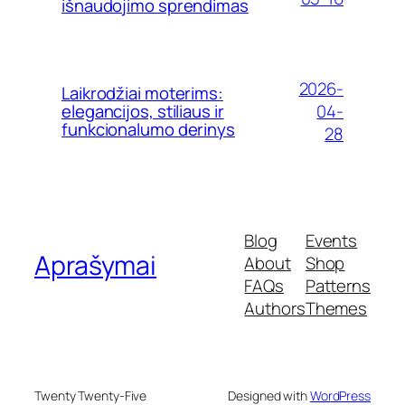
išnaudojimo sprendimas
2026-
Laikrodžiai moterims:
04-
elegancijos, stiliaus ir
funkcionalumo derinys
28
Blog
Events
Aprašymai
About
Shop
FAQs
Patterns
Authors
Themes
Twenty Twenty-Five
Designed with
WordPress