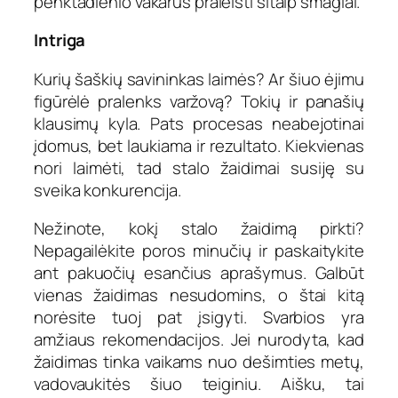
penktadienio vakarus praleisti šitaip smagiai.
Intriga
Kurių šaškių savininkas laimės? Ar šiuo ėjimu
figūrėlė pralenks varžovą? Tokių ir panašių
klausimų kyla. Pats procesas neabejotinai
įdomus, bet laukiama ir rezultato. Kiekvienas
nori laimėti, tad stalo žaidimai susiję su
sveika konkurencija.
Nežinote, kokį stalo žaidimą pirkti?
Nepagailėkite poros minučių ir paskaitykite
ant pakuočių esančius aprašymus. Galbūt
vienas žaidimas nesudomins, o štai kitą
norėsite tuoj pat įsigyti. Svarbios yra
amžiaus rekomendacijos. Jei nurodyta, kad
žaidimas tinka vaikams nuo dešimties metų,
vadovaukitės šiuo teiginiu. Aišku, tai