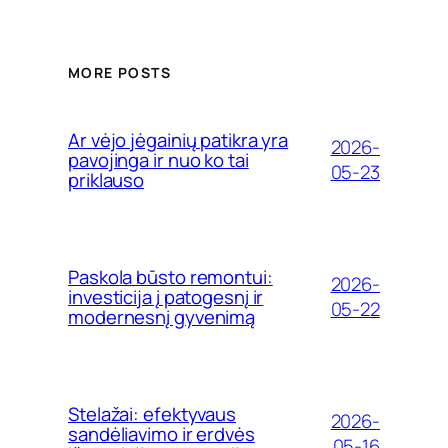
MORE POSTS
Ar vėjo jėgainių patikra yra
2026-
pavojinga ir nuo ko tai
05-23
priklauso
Paskola būsto remontui:
2026-
investicija į patogesnį ir
05-22
modernesnį gyvenimą
Stelažai: efektyvaus
2026-
sandėliavimo ir erdvės
05-16