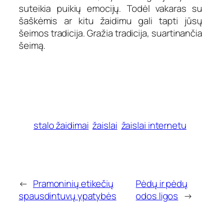
suteikia puikių emocijų. Todėl vakaras su
šaškėmis ar kitu žaidimu gali tapti jūsų
šeimos tradicija. Gražia tradicija, suartinančia
šeimą.
stalo žaidimai
žaislai
žaislai internetu
←
Pramoninių etikečių
Pėdų ir pėdų
spausdintuvų ypatybės
odos ligos
→