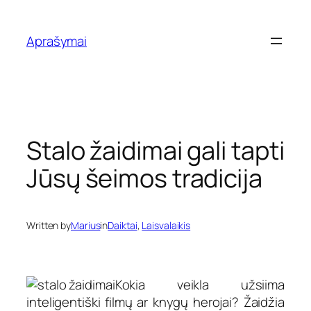
Eiti
prie
Aprašymai
turinio
Stalo žaidimai gali tapti
Jūsų šeimos tradicija
Written by
Marius
in
Daiktai
, 
Laisvalaikis
Kokia veikla užsiima
inteligentiški filmų ar knygų herojai? Žaidžia