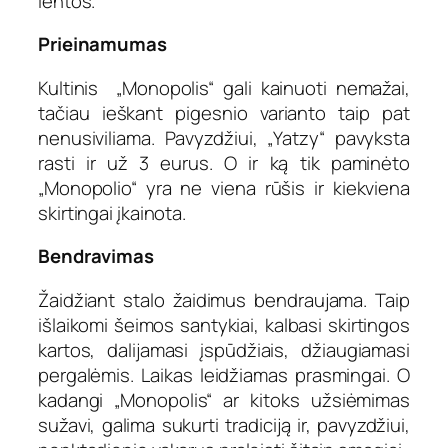
lentos.
Prieinamumas
Kultinis „Monopolis“ gali kainuoti nemažai,
tačiau ieškant pigesnio varianto taip pat
nenusiviliama. Pavyzdžiui, „Yatzy“ pavyksta
rasti ir už 3 eurus. O ir ką tik paminėto
„Monopolio“ yra ne viena rūšis ir kiekviena
skirtingai įkainota.
Bendravimas
Žaidžiant stalo žaidimus bendraujama. Taip
išlaikomi šeimos santykiai, kalbasi skirtingos
kartos, dalijamasi įspūdžiais, džiaugiamasi
pergalėmis. Laikas leidžiamas prasmingai. O
kadangi „Monopolis“ ar kitoks užsiėmimas
sužavi, galima sukurti tradiciją ir, pavyzdžiui,