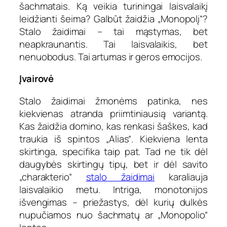
šachmatais. Ką veikia turiningai laisvalaikį
leidžianti šeima? Galbūt žaidžia „Monopolį“?
Stalo žaidimai – tai mąstymas, bet
neapkraunantis. Tai laisvalaikis, bet
nenuobodus. Tai artumas ir geros emocijos.
Įvairovė
Stalo žaidimai žmonėms patinka, nes
kiekvienas atranda priimtiniausią variantą.
Kas žaidžia domino, kas renkasi šaškes, kad
traukia iš spintos „Alias“. Kiekviena lenta
skirtinga, specifika taip pat. Tad ne tik dėl
daugybės skirtingų tipų, bet ir dėl savito
„charakterio“
stalo žaidimai
karaliauja
laisvalaikio metu. Intriga, monotonijos
išvengimas – priežastys, dėl kurių dulkės
nupučiamos nuo šachmatų ar „Monopolio“