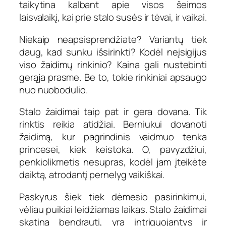
taikytina kalbant apie visos šeimos
laisvalaikį, kai prie stalo susės ir tėvai, ir vaikai.
Niekaip neapsisprendžiate? Variantų tiek
daug, kad sunku išsirinkti? Kodėl neįsigijus
viso žaidimų rinkinio? Kaina gali nustebinti
gerąja prasme. Be to, tokie rinkiniai apsaugo
nuo nuobodulio.
Stalo žaidimai taip pat ir gera dovana. Tik
rinktis reikia atidžiai. Berniukui dovanoti
žaidimą, kur pagrindinis vaidmuo tenka
princesei, kiek keistoka. O, pavyzdžiui,
penkiolikmetis nesupras, kodėl jam įteikėte
daiktą, atrodantį pernelyg vaikiškai.
Paskyrus šiek tiek dėmesio pasirinkimui,
vėliau puikiai leidžiamas laikas. Stalo žaidimai
skatina bendrauti, yra intriguojantys ir