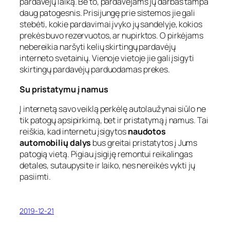
pardavėjų laiką. Be to, pardavėjams jų darbas tampa
daug patogesnis. Prisijungę prie sistemos jie gali
stebėti, kokie pardavimai įvyko jų sandelyje, kokios
prekės buvo rezervuotos, ar nupirktos. O pirkėjams
nebereikia naršyti kelių skirtingų pardavėjų
interneto svetainių. Vienoje vietoje jie gali įsigyti
skirtingų pardavėjų parduodamas prekes.
Su pristatymu į namus
Į internetą savo veiklą perkėlę autolaužynai siūlo ne
tik patogų apsipirkimą, bet ir pristatymą į namus. Tai
reiškia, kad internetu įsigytos
naudotos
automobilių dalys
bus greitai pristatytos į Jums
patogią vietą. Pigiau įsigiję remontui reikalingas
detales, sutaupysite ir laiko, nes nereikės vykti jų
pasiimti.
2019-12-21