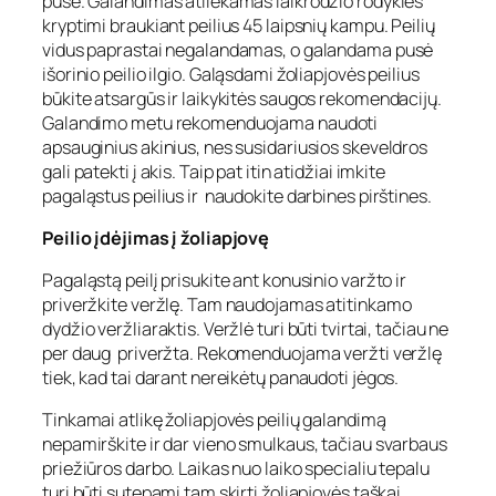
pusė. Galandimas atliekamas laikrodžio rodyklės
kryptimi braukiant peilius 45 laipsnių kampu. Peilių
vidus paprastai negalandamas, o galandama pusė
išorinio peilio ilgio. Galąsdami žoliapjovės peilius
būkite atsargūs ir laikykitės saugos rekomendacijų.
Galandimo metu rekomenduojama naudoti
apsauginius akinius, nes susidariusios skeveldros
gali patekti į akis. Taip pat itin atidžiai imkite
pagaląstus peilius ir naudokite darbines pirštines.
Peilio įdėjimas į žoliapjovę
Pagaląstą peilį prisukite ant konusinio varžto ir
priveržkite veržlę. Tam naudojamas atitinkamo
dydžio veržliaraktis. Veržlė turi būti tvirtai, tačiau ne
per daug priveržta. Rekomenduojama veržti veržlę
tiek, kad tai darant nereikėtų panaudoti jėgos.
Tinkamai atlikę žoliapjovės peilių galandimą
nepamirškite ir dar vieno smulkaus, tačiau svarbaus
priežiūros darbo. Laikas nuo laiko specialiu tepalu
turi būti sutepami tam skirti žoliapjovės taškai.