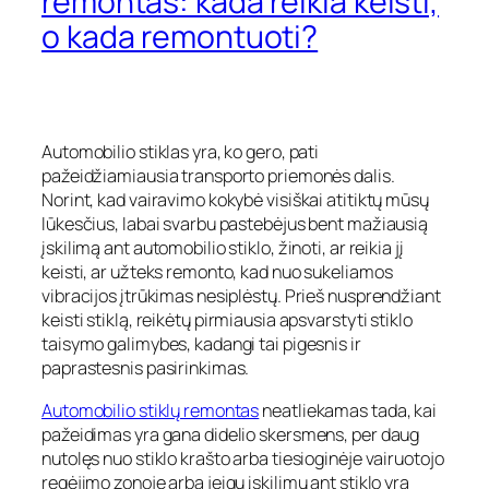
remontas: kada reikia keisti,
o kada remontuoti?
Automobilio stiklas yra, ko gero, pati
pažeidžiamiausia transporto priemonės dalis.
Norint, kad vairavimo kokybė visiškai atitiktų mūsų
lūkesčius, labai svarbu pastebėjus bent mažiausią
įskilimą ant automobilio stiklo, žinoti, ar reikia jį
keisti, ar užteks remonto, kad nuo sukeliamos
vibracijos įtrūkimas nesiplėstų. Prieš nusprendžiant
keisti stiklą, reikėtų pirmiausia apsvarstyti stiklo
taisymo galimybes, kadangi tai pigesnis ir
paprastesnis pasirinkimas.
Automobilio stiklų remontas
neatliekamas tada, kai
pažeidimas yra gana didelio skersmens, per daug
nutolęs nuo stiklo krašto arba tiesioginėje vairuotojo
regėjimo zonoje arba jeigu įskilimų ant stiklo yra