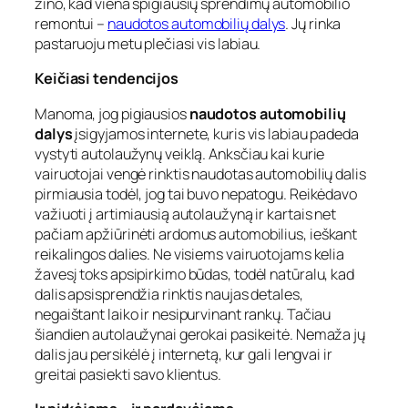
žino, kad viena spigiausių sprendimų automobilio
remontui –
naudotos automobilių dalys
. Jų rinka
pastaruoju metu plečiasi vis labiau.
Keičiasi tendencijos
Manoma, jog pigiausios
naudotos automobilių
dalys
įsigyjamos internete, kuris vis labiau padeda
vystyti autolaužynų veiklą. Anksčiau kai kurie
vairuotojai vengė rinktis naudotas automobilių dalis
pirmiausia todėl, jog tai buvo nepatogu. Reikėdavo
važiuoti į artimiausią autolaužyną ir kartais net
pačiam apžiūrinėti ardomus automobilius, ieškant
reikalingos dalies. Ne visiems vairuotojams kelia
žavesį toks apsipirkimo būdas, todėl natūralu, kad
dalis apsisprendžia rinktis naujas detales,
negaištant laiko ir nesipurvinant rankų. Tačiau
šiandien autolaužynai gerokai pasikeitė. Nemaža jų
dalis jau persikėlė į internetą, kur gali lengvai ir
greitai pasiekti savo klientus.