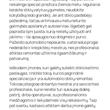
reikalinga speciali priežiūra žiemos metu: reguliariai
keiskite stiklų valytuvų gumeles, naudokite
kokybišką ledo grandiklį. Jei ant stiklo pastebėjo
pažeidimą, tačiau artimiausiu metu neturite
galimybės apsilankyti autoservise, išgelbėti gali
paprasta lipni juosta, kurią reikėtų užklijuoti ant
įskilimo – tai apsaugos nuo drėgmės ir purvo.
Pažeisto automobilio neplaukite, o atsiradus progai
nedelskite ir kreipkitės į meistrus, nes profesionaliai
atliktas remontas užtikrina ilgaamžiškumą ir
patvarumą.
Ieškodami įmonės, kuri galėtų suteikti stiklo keitimo
paslaugas, rinkitės tokią, kurios pagrindinė
specializacija ir yra automobilio stiklų remontas.
Tokiose įstaigose dirbantys meistrai yra savo srities
profesionalai, kurie neretai turi sukaupę didelę
patirtį, dirba operatyviai, su profesionaliomis
medžiagomis ir laikydamiesi visų reikalavimų. Taip
pat svarbu, kad savo atliktam darbui įmonė galėtų