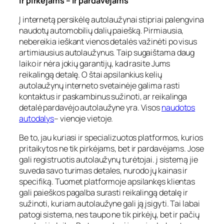
Ir pirkėjams – ir pardavėjams
Į internetą persikėlę autolaužynai stipriai palengvina
naudotų automobilių dalių paiešką. Pirmiausia,
nebereikia ieškant vienos detalės važinėti po visus
artimiausius autolaužynus. Taip sugaištama daug
laiko ir nėra jokių garantijų, kad rasite Jums
reikalingą detalę. O štai apsilankius kelių
autolaužynų interneto svetainėje galima rasti
kontaktus ir paskambinus sužinoti, ar reikalinga
detalė pardavėjo autolaužyne yra. Visos
naudotos
autodalys
– vienoje vietoje.
Be to, jau kuriasi ir specializuotos platformos, kurios
pritaikytos ne tik pirkėjams, bet ir pardavėjams. Jose
gali registruotis autolaužynų turėtojai. į sistemą jie
suveda savo turimas detales, nurodo jų kainas ir
specifiką. Tuomet platformoje apsilankęs klientas
gali paieškos pagalba surasti reikalingą detalę ir
sužinoti, kuriam autolaužyne gali ją įsigyti. Tai labai
patogi sistema, nes taupo ne tik pirkėjų, bet ir pačių