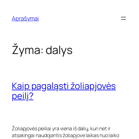
Eiti
prie
Aprašymai
turinio
Žyma:
dalys
Kaip pagaląsti žoliapjovės
peilį?
Žoliapjovės peiliai yra viena iš dalių, kuri net ir
atsakingai naudojantis žoliapjove laikas nuo laiko