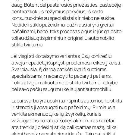
daug. Būtent dėl pastarosios priežasties, pastebėję
bent kažkokius nežymius pokyčius, iš karto
konsultuokitės su specialistais ir nieko nelaukite.
Nedideli stiklo pažeidimai dažniausiai yra greitai
pašalinami, be to, toks procesas pigus ir jūs galėsite
toliau džiaugtis pirminiu ir originaliu automobilio
stiklo tvirtumu.
Jei visgi stiklo taisymo variantas jūsų konkrečiu
atveju nepadėtų išspręsti problemos, reikės jį keisti.
Svarbiausia, šį darbą patikėti kvalifikuotiems
specialistams ir nebandyti to padaryti patiems.
Tokiu atveju rizikuotumėte stiklo tvirtumu, kokybe
bei savo pačių saugumu keliaujant automobiliu.
Labai svarbu yra apskritai rūpintis automobilio stiklu
ir stengtis jį apsaugoti nuo pažeidimų. Pirmiausia,
venkite akmenuotų kelių, žvyrkelių, kuriais
važiuojant iš po ratų atšokęs akmenukas neretai
atsitrenkia į priekinį stiklą palikdamas mažą, plika
akimi beveik nepastebimą įdaužą. Taip pat stiklui