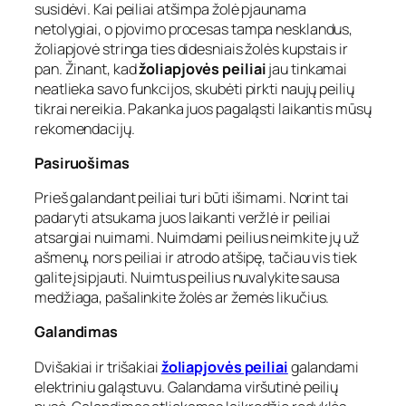
susidėvi. Kai peiliai atšimpa žolė pjaunama
netolygiai, o pjovimo procesas tampa nesklandus,
žoliapjovė stringa ties didesniais žolės kupstais ir
pan. Žinant, kad
žoliapjovės peiliai
jau tinkamai
neatlieka savo funkcijos, skubėti pirkti naujų peilių
tikrai nereikia. Pakanka juos pagaląsti laikantis mūsų
rekomendacijų.
Pasiruošimas
Prieš galandant peiliai turi būti išimami. Norint tai
padaryti atsukama juos laikanti veržlė ir peiliai
atsargiai nuimami. Nuimdami peilius neimkite jų už
ašmenų, nors peiliai ir atrodo atšipę, tačiau vis tiek
galite įsipjauti. Nuimtus peilius nuvalykite sausa
medžiaga, pašalinkite žolės ar žemės likučius.
Galandimas
Dvišakiai ir trišakiai
žoliapjovės peiliai
galandami
elektriniu galąstuvu. Galandama viršutinė peilių