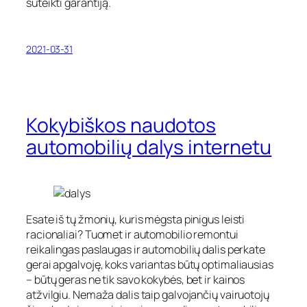
suteikti garantiją.
2021-03-31
Kokybiškos naudotos
automobilių dalys internetu
Esate iš tų žmonių, kuris mėgsta pinigus leisti
racionaliai? Tuomet ir automobilio remontui
reikalingas paslaugas ir automobilių dalis perkate
gerai apgalvoję, koks variantas būtų optimaliausias
– būtų geras ne tik savo kokybės, bet ir kainos
atžvilgiu. Nemaža dalis taip galvojančių vairuotojų