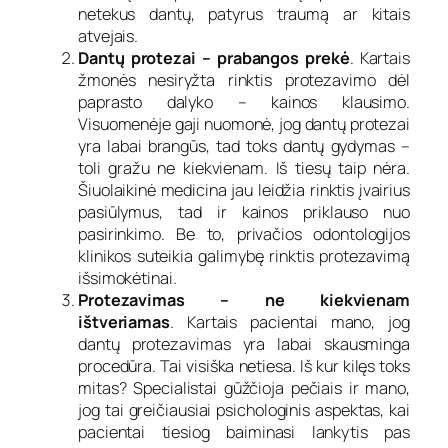
netekus dantų, patyrus traumą ar kitais
atvejais.
Dantų protezai – prabangos prekė
. Kartais
žmonės nesiryžta rinktis protezavimo dėl
paprasto dalyko – kainos klausimo.
Visuomenėje gaji nuomonė, jog dantų protezai
yra labai brangūs, tad toks dantų gydymas –
toli gražu ne kiekvienam. Iš tiesų taip nėra.
Šiuolaikinė medicina jau leidžia rinktis įvairius
pasiūlymus, tad ir kainos priklauso nuo
pasirinkimo. Be to, privačios odontologijos
klinikos suteikia galimybę rinktis protezavimą
išsimokėtinai.
Protezavimas – ne kiekvienam
ištveriamas
. Kartais pacientai mano, jog
dantų protezavimas yra labai skausminga
procedūra. Tai visiška netiesa. Iš kur kilęs toks
mitas? Specialistai gūžčioja pečiais ir mano,
jog tai greičiausiai psichologinis aspektas, kai
pacientai tiesiog baiminasi lankytis pas