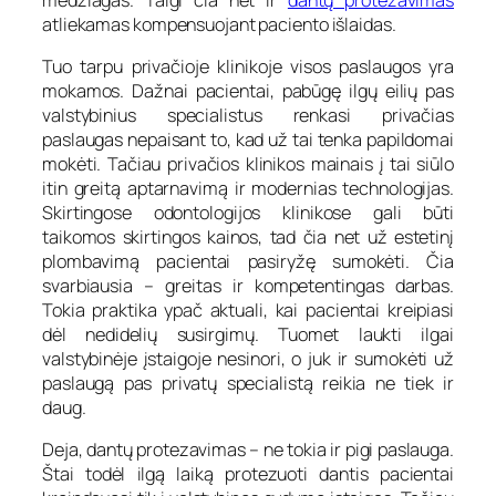
atliekamas kompensuojant paciento išlaidas.
Tuo tarpu privačioje klinikoje visos paslaugos yra
mokamos. Dažnai pacientai, pabūgę ilgų eilių pas
valstybinius specialistus renkasi privačias
paslaugas nepaisant to, kad už tai tenka papildomai
mokėti. Tačiau privačios klinikos mainais į tai siūlo
itin greitą aptarnavimą ir modernias technologijas.
Skirtingose odontologijos klinikose gali būti
taikomos skirtingos kainos, tad čia net už estetinį
plombavimą pacientai pasiryžę sumokėti. Čia
svarbiausia – greitas ir kompetentingas darbas.
Tokia praktika ypač aktuali, kai pacientai kreipiasi
dėl nedidelių susirgimų. Tuomet laukti ilgai
valstybinėje įstaigoje nesinori, o juk ir sumokėti už
paslaugą pas privatų specialistą reikia ne tiek ir
daug.
Deja, dantų protezavimas – ne tokia ir pigi paslauga.
Štai todėl ilgą laiką protezuoti dantis pacientai