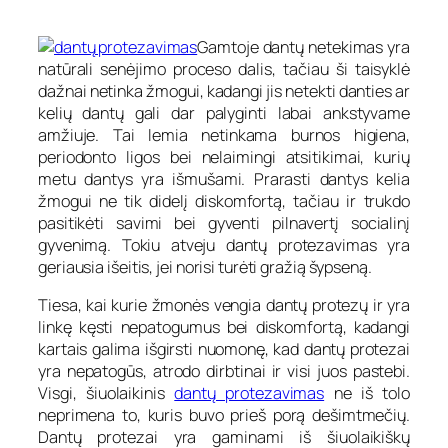
Gamtoje dantų netekimas yra
natūrali senėjimo proceso dalis, tačiau ši taisyklė
dažnai netinka žmogui, kadangi jis netekti danties ar
kelių dantų gali dar palyginti labai ankstyvame
amžiuje. Tai lemia netinkama burnos higiena,
periodonto ligos bei nelaimingi atsitikimai, kurių
metu dantys yra išmušami. Prarasti dantys kelia
žmogui ne tik didelį diskomfortą, tačiau ir trukdo
pasitikėti savimi bei gyventi pilnavertį socialinį
gyvenimą. Tokiu atveju dantų protezavimas yra
geriausia išeitis, jei norisi turėti gražią šypseną.
Tiesa, kai kurie žmonės vengia dantų protezų ir yra
linkę kęsti nepatogumus bei diskomfortą, kadangi
kartais galima išgirsti nuomonę, kad dantų protezai
yra nepatogūs, atrodo dirbtinai ir visi juos pastebi.
Visgi, šiuolaikinis
dantų protezavimas
ne iš tolo
neprimena to, kuris buvo prieš porą dešimtmečių.
Dantų protezai yra gaminami iš šiuolaikiškų