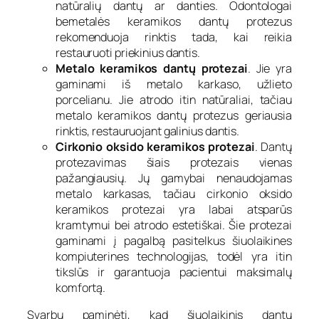
natūralių dantų ar danties. Odontologai
bemetalės keramikos dantų protezus
rekomenduoja rinktis tada, kai reikia
restauruoti priekinius dantis.
Metalo keramikos dantų protezai
. Jie yra
gaminami iš metalo karkaso, užlieto
porcelianu. Jie atrodo itin natūraliai, tačiau
metalo keramikos dantų protezus geriausia
rinktis, restauruojant galinius dantis.
Cirkonio oksido keramikos protezai
. Dantų
protezavimas šiais protezais vienas
pažangiausių. Jų gamybai nenaudojamas
metalo karkasas, tačiau cirkonio oksido
keramikos protezai yra labai atsparūs
kramtymui bei atrodo estetiškai. Šie protezai
gaminami į pagalbą pasitelkus šiuolaikines
kompiuterines technologijas, todėl yra itin
tikslūs ir garantuoja pacientui maksimalų
komfortą.
Svarbu paminėti, kad šiuolaikinis dantų