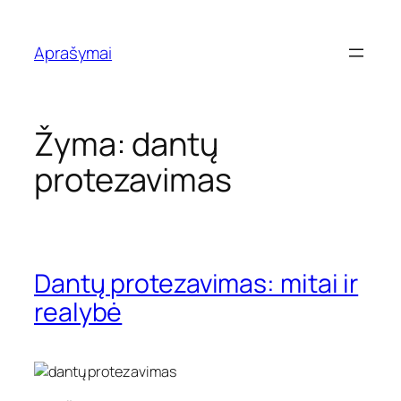
Eiti
prie
Aprašymai
turinio
Žyma:
dantų
protezavimas
Dantų protezavimas: mitai ir
realybė