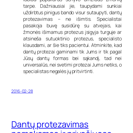
tarpe. Dažniausiai jie, taupydami sunkiai
uždirbtus pinigus bando visur sutaupyti, dantų
protezavimas – ne išimtis. Specialistai
pasakoja buvę susidūrę su atvejais, kai
žmonės išimamus protezus įsigyja turguje ar
atsineša sutuoktinio protezus, specialisto
klausdami, ar šie tiks pacientui. Atminkite, kad
dantų protezai gaminami tik Jums ir tik pagal
Jūsų dantų formas bei sąkandį, tad nei
universalūs, nei svetimi protezai Jums netiks, o
specialistas negalės jų pritvirtinti.
2016-02-28
Dantų protezavimas