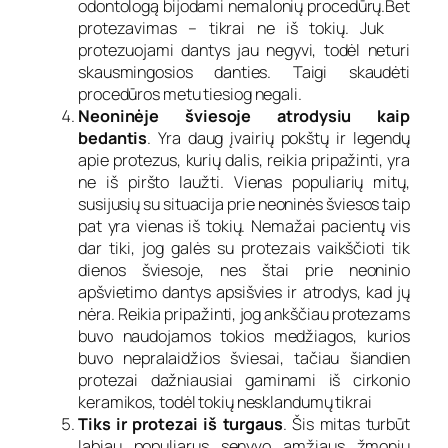
odontologą bijodami nemalonių procedūrų.Bet
protezavimas – tikrai ne iš tokių. Juk
protezuojami dantys jau negyvi, todėl neturi
skausmingosios danties. Taigi skaudėti
procedūros metu tiesiog negali.
Neoninėje šviesoje atrodysiu kaip
bedantis
. Yra daug įvairių pokštų ir legendų
apie protezus, kurių dalis, reikia pripažinti, yra
ne iš piršto laužti. Vienas populiarių mitų,
susijusių su situacija prie neoninės šviesos taip
pat yra vienas iš tokių. Nemažai pacientų vis
dar tiki, jog galės su protezais vaikščioti tik
dienos šviesoje, nes štai prie neoninio
apšvietimo dantys apsišvies ir atrodys, kad jų
nėra. Reikia pripažinti, jog ankščiau protezams
buvo naudojamos tokios medžiagos, kurios
buvo nepralaidžios šviesai, tačiau šiandien
protezai dažniausiai gaminami iš cirkonio
keramikos, todėl tokių nesklandumų tikrai
Tiks ir protezai iš turgaus
. Šis mitas turbūt
labiau populiarus senyvo amžiaus žmonių