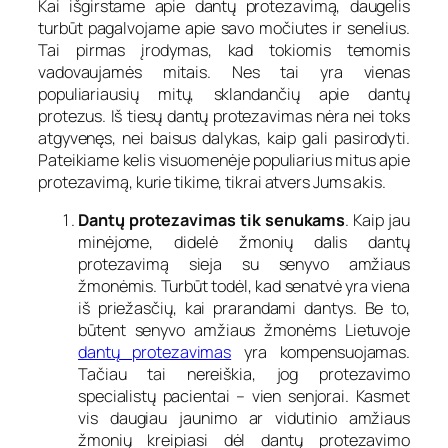
Kai išgirstame apie dantų protezavimą, daugelis
turbūt pagalvojame apie savo močiutes ir senelius.
Tai pirmas įrodymas, kad tokiomis temomis
vadovaujamės mitais. Nes tai yra vienas
populiariausių mitų, sklandančių apie dantų
protezus. Iš tiesų dantų protezavimas nėra nei toks
atgyvenęs, nei baisus dalykas, kaip gali pasirodyti.
Pateikiame kelis visuomenėje populiarius mitus apie
protezavimą, kurie tikime, tikrai atvers Jums akis.
Dantų protezavimas tik senukams
. Kaip jau
minėjome, didelė žmonių dalis dantų
protezavimą sieja su senyvo amžiaus
žmonėmis. Turbūt todėl, kad senatvė yra viena
iš priežasčių, kai prarandami dantys. Be to,
būtent senyvo amžiaus žmonėms Lietuvoje
dantų protezavimas
yra kompensuojamas.
Tačiau tai nereiškia, jog protezavimo
specialistų pacientai – vien senjorai. Kasmet
vis daugiau jaunimo ar vidutinio amžiaus
žmonių kreipiasi dėl dantų protezavimo