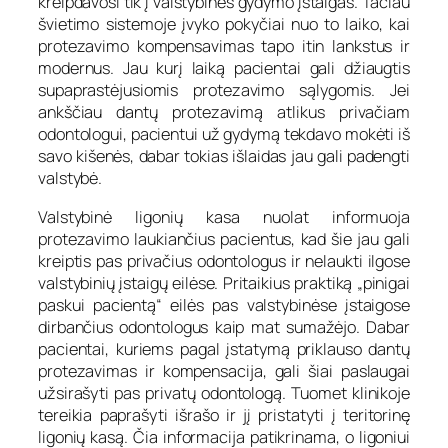
kreipdavosi tik į valstybines gydymo įstaigas. Tačiau
švietimo sistemoje įvyko pokyčiai nuo to laiko, kai
protezavimo kompensavimas tapo itin lankstus ir
modernus. Jau kurį laiką pacientai gali džiaugtis
supaprastėjusiomis protezavimo sąlygomis. Jei
ankščiau dantų protezavimą atlikus privačiam
odontologui, pacientui už gydymą tekdavo mokėti iš
savo kišenės, dabar tokias išlaidas jau gali padengti
valstybė.
Valstybinė ligonių kasa nuolat informuoja
protezavimo laukiančius pacientus, kad šie jau gali
kreiptis pas privačius odontologus ir nelaukti ilgose
valstybinių įstaigų eilėse. Pritaikius praktiką „pinigai
paskui pacientą“ eilės pas valstybinėse įstaigose
dirbančius odontologus kaip mat sumažėjo. Dabar
pacientai, kuriems pagal įstatymą priklauso dantų
protezavimas ir kompensacija, gali šiai paslaugai
užsirašyti pas privatų odontologą. Tuomet klinikoje
tereikia paprašyti išrašo ir jį pristatyti į teritorinę
ligonių kasą. Čia informacija patikrinama, o ligoniui