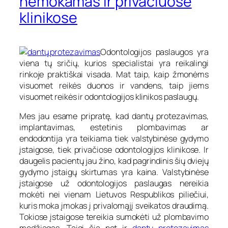
nemokamas ir privačiuose
klinikose
Odontologijos paslaugos yra
viena tų sričių, kurios specialistai yra reikalingi
rinkoje praktiškai visada. Mat taip, kaip žmonėms
visuomet reikės duonos ir vandens, taip jiems
visuomet reikės ir odontologijos klinikos paslaugų.
Mes jau esame pripratę, kad dantų protezavimas,
implantavimas, estetinis plombavimas ar
endodontija yra teikiama tiek valstybinėse gydymo
įstaigose, tiek privačiose odontologijos klinikose. Ir
daugelis pacientų jau žino, kad pagrindinis šių dviejų
gydymo įstaigų skirtumas yra kaina. Valstybinėse
įstaigose už odontologijos paslaugas nereikia
mokėti nei vienam Lietuvos Respublikos piliečiui,
kuris moka įmokas į privalomąjį sveikatos draudimą.
Tokiose įstaigose tereikia sumokėti už plombavimo
medžiagas. Taigi čia net ir
dantų protezavimas