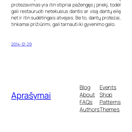
protezavimas yra itin stipriai pažengęs į priekį, todėl
gali restauruoti netekusius dantis ar visą dantų eilę
net ir itin sudėtingais atvejais. Be to, dantų protezai,
tinkamai prižiūrimi, gali tarnauti iki gyvenimo galo.
2014-12-29
Blog
Events
Aprašymai
About
Shop
FAQs
Patterns
Authors
Themes