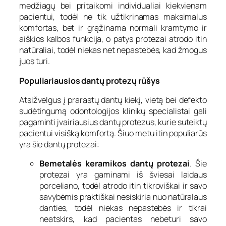
medžiagų bei pritaikomi individualiai kiekvienam
pacientui, todėl ne tik užtikrinamas maksimalus
komfortas, bet ir grąžinama normali kramtymo ir
aiškios kalbos funkcija, o patys protezai atrodo itin
natūraliai, todėl niekas net nepastebės, kad žmogus
juos turi.
Populiariausios dantų protezų rūšys
Atsižvelgus į prarastų dantų kiekį, vietą bei defekto
sudėtingumą odontologijos klinikų specialistai gali
pagaminti įvairiausius dantų protezus, kurie suteiktų
pacientui visišką komfortą. Šiuo metu itin populiarūs
yra šie dantų protezai:
Bemetalės keramikos dantų protezai
. Šie
protezai yra gaminami iš šviesai laidaus
porceliano, todėl atrodo itin tikroviškai ir savo
savybėmis praktiškai nesiskiria nuo natūralaus
danties, todėl niekas nepastebės ir tikrai
neatskirs, kad pacientas nebeturi savo