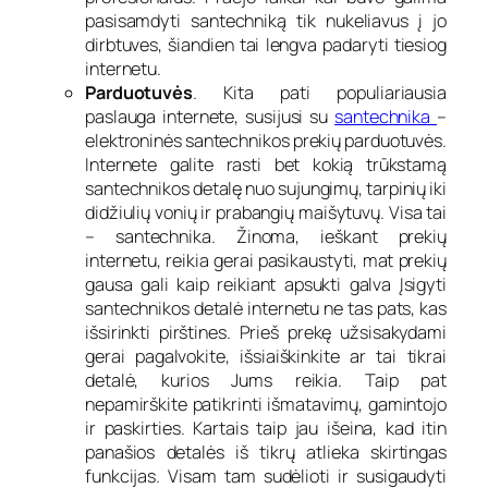
pasisamdyti santechniką tik nukeliavus į jo
dirbtuves, šiandien tai lengva padaryti tiesiog
internetu.
Parduotuvės
. Kita pati populiariausia
paslauga internete, susijusi su
santechnika
–
elektroninės santechnikos prekių parduotuvės.
Internete galite rasti bet kokią trūkstamą
santechnikos detalę nuo sujungimų, tarpinių iki
didžiulių vonių ir prabangių maišytuvų. Visa tai
– santechnika. Žinoma, ieškant prekių
internetu, reikia gerai pasikaustyti, mat prekių
gausa gali kaip reikiant apsukti galva Įsigyti
santechnikos detalė internetu ne tas pats, kas
išsirinkti pirštines. Prieš prekę užsisakydami
gerai pagalvokite, išsiaiškinkite ar tai tikrai
detalė, kurios Jums reikia. Taip pat
nepamirškite patikrinti išmatavimų, gamintojo
ir paskirties. Kartais taip jau išeina, kad itin
panašios detalės iš tikrų atlieka skirtingas
funkcijas. Visam tam sudėlioti ir susigaudyti