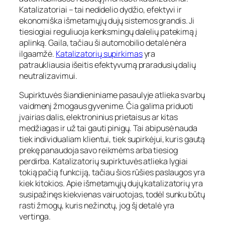
Katalizatoriai – tai nedidelio dydžio, efektyvi ir
ekonomiška išmetamųjų dujų sistemos grandis. Ji
tiesiogiai reguliuoja kenksmingų dalelių patekimą į
aplinką. Gaila, tačiau ši automobilio detalė nėra
ilgaamžė.
Katalizatorių supirkimas
yra
patraukliausia išeitis efektyvumą praradusių dalių
neutralizavimui.
Supirktuvės šiandieniniame pasaulyje atlieka svarbų
vaidmenį žmogaus gyvenime. Čia galima priduoti
įvairias dalis, elektroninius prietaisus ar kitas
medžiagas ir už tai gauti pinigų. Tai abipusė nauda
tiek individualiam klientui, tiek supirkėjui, kuris gautą
prekę panaudoja savo reikmėms arba tiesiog
perdirba. Katalizatorių supirktuvės atlieka lygiai
tokią pačią funkciją, tačiau šios rūšies paslaugos yra
kiek kitokios. Apie išmetamųjų dujų katalizatorių yra
susipažinęs kiekvienas vairuotojas, todėl sunku būtų
rasti žmogų, kuris nežinotų, jog šį detalė yra
vertinga.