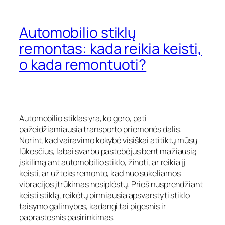
Automobilio stiklų
remontas: kada reikia keisti,
o kada remontuoti?
Automobilio stiklas yra, ko gero, pati
pažeidžiamiausia transporto priemonės dalis.
Norint, kad vairavimo kokybė visiškai atitiktų mūsų
lūkesčius, labai svarbu pastebėjus bent mažiausią
įskilimą ant automobilio stiklo, žinoti, ar reikia jį
keisti, ar užteks remonto, kad nuo sukeliamos
vibracijos įtrūkimas nesiplėstų. Prieš nusprendžiant
keisti stiklą, reikėtų pirmiausia apsvarstyti stiklo
taisymo galimybes, kadangi tai pigesnis ir
paprastesnis pasirinkimas.