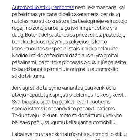
Automobilio stiklų remontas
neatliekamas tada, kai
pažeidimas yra gana didelio skersmens, per daug
nutolęs nuo stiklo krašto arba tiesioginėje vairuotojo
regėjimo zonoje arba jeigu įskilimų ant stiklo yra
daug. Būtent dėl pastarosios priežasties, pastebėję
bent kažkokius nežymius pokyčius, iš karto
konsultuokitės su specialistais ir nieko nelaukite.
Nedideli stiklo pažeidimai dažniausiai yra greitai
pašalinami, be to, toks procesas pigus ir jūs galėsite
toliau džiaugtis pirminiu ir originaliu automobilio
stiklo tvirtumu.
Jei visgi stiklo taisymo variantas jūsų konkrečiu
atveju nepadėtų išspręsti problemos, reikės jį keisti.
Svarbiausia, šį darbą patikėti kvalifikuotiems
specialistams ir nebandyti to padaryti patiems.
Tokiu atveju rizikuotumėte stiklo tvirtumu, kokybe
bei savo pačių saugumu keliaujant automobiliu.
Labai svarbu yra apskritai rūpintis automobilio stiklu