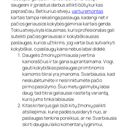
saugesni ir įprastus darbus atlikti būtų kur kas
paprasčiau. Bet kuriuo atveju,
vartų remontas
kartais tampa reikalinga paslauga, kadangi net ir
pačios geriausios kokybės gaminiai kartais genda.
Tokiu atveju kyla klausimas, kuris profesionalas gali
suteikti pačias geriausias ir kokybiškiausias
paslaugas, kurios užtikrins, jog vartai bus sutvarkyti
kokybiškai, o paslaugų kaina nebus labai didelė.
Daugelis žmonių pirmiausia įvertina
kainoraščius ir tai gana suprantamama. Visgi,
gauti kokybiškas paslaugas priimtinomis
kainomis tikrai yra įmanoma. Svarbiausia, kad
neskubėtumėte ir nesirinktumėte pačio
pirmo pasiūlymo. Šiuo metu galimybių labai
daug, tad tikrai galiausiai rasite tą variantą,
kuris jums tinka labiausiai.
Kitas kriterijus gali būti kitų žmonių palikti
atsiliepimai, kurie padės susidaryti nuo, ar
paslaugas tenkina poreikius, ar ne. Svarbiausia
skirti daugiau laiko komentarų lyginimui,