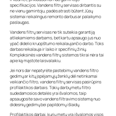
specifikacijos. Vandens filtrų servisas dirbantis su
ne vienu gamintoju, padės atrasti būtent Jūsų
sistemai reikalingus remonto darbus ar palaikymo
paslaugas.
Vandens filtrų servisas ne tik suteikia garantiją
atliekamiems darbams, bet kartu apsaugo jus nuo
ypač didelio kruopštumo reikalaujančio darbo. Toks
darbas reikalauja ir laiko ir specifinių žinių.
Kompleksinės vandens filtrų sistemos tikrai nėra tai
apie ką mąstote laisvalaikiu.
Jei nors dar nepatyrėte pastebimų vandens filtro
gedimų ar kitų įspėjamųjų ženklų dėl netinkamai
veikiančio filtro, vandens filtrų servisas pasirūpins
profilaktikos darbais. Tokių darbų metu filtro
sudedamosios detalės yra išvalomos, taip
apsaugosite savo vandens filtravimo sistemą nuo
didesnių gedimų bei papildomų išlaidų.
Profilaktikos darbai, kurių metų yra išvalomos visos