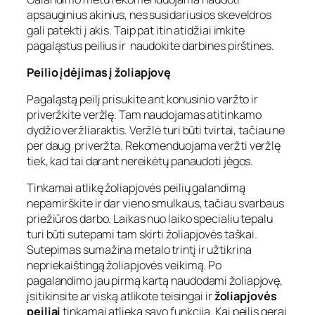
apsauginius akinius, nes susidariusios skeveldros
gali patekti į akis. Taip pat itin atidžiai imkite
pagaląstus peilius ir naudokite darbines pirštines.
Peilio įdėjimas į žoliapjovę
Pagaląstą peilį prisukite ant konusinio varžto ir
priveržkite veržlę. Tam naudojamas atitinkamo
dydžio veržliaraktis. Veržlė turi būti tvirtai, tačiau ne
per daug priveržta. Rekomenduojama veržti veržlę
tiek, kad tai darant nereikėtų panaudoti jėgos.
Tinkamai atlikę žoliapjovės peilių galandimą
nepamirškite ir dar vieno smulkaus, tačiau svarbaus
priežiūros darbo. Laikas nuo laiko specialiu tepalu
turi būti sutepami tam skirti žoliapjovės taškai.
Sutepimas sumažina metalo trintį ir užtikrina
nepriekaištingą žoliapjovės veikimą. Po
pagalandimo jau pirmą kartą naudodami žoliapjovę,
įsitikinsite ar viską atlikote teisingai ir
žoliapjovės
peiliai
tinkamai atlieka savo funkciją. Kai peilis gerai