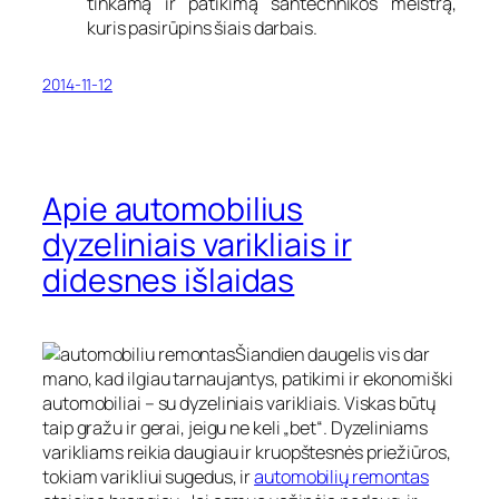
tinkamą ir patikimą santechnikos meistrą,
kuris pasirūpins šiais darbais.
2014-11-12
Apie automobilius
dyzeliniais varikliais ir
didesnes išlaidas
Šiandien daugelis vis dar
mano, kad ilgiau tarnaujantys, patikimi ir ekonomiški
automobiliai – su dyzeliniais varikliais. Viskas būtų
taip gražu ir gerai, jeigu ne keli „bet“. Dyzeliniams
varikliams reikia daugiau ir kruopštesnės priežiūros,
tokiam varikliui sugedus, ir
automobilių remontas