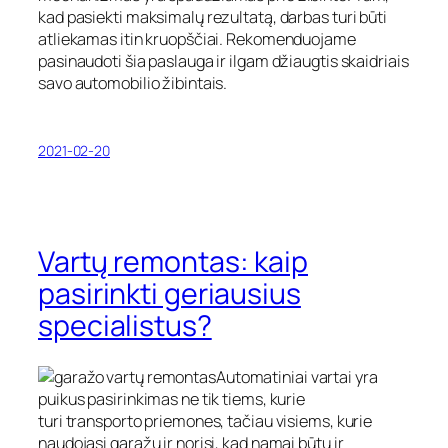
kad pasiekti maksimalų rezultatą, darbas turi būti
atliekamas itin kruopščiai. Rekomenduojame
pasinaudoti šia paslauga ir ilgam džiaugtis skaidriais
savo automobilio žibintais.
2021-02-20
Vartų remontas: kaip
pasirinkti geriausius
specialistus?
Automatiniai vartai yra
puikus pasirinkimas ne tik tiems, kurie
turi transporto priemones, tačiau visiems, kurie
naudojasi garažu ir norisi, kad namai būtų ir