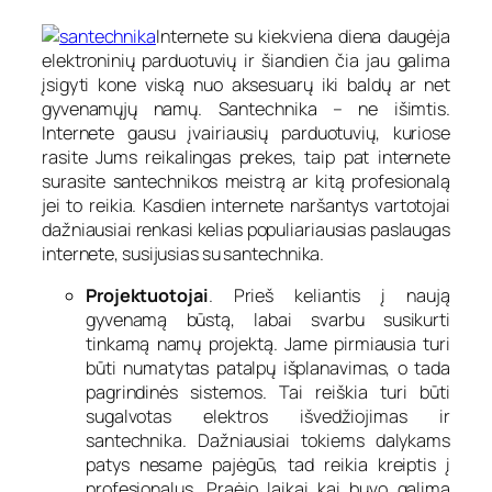
Internete su kiekviena diena daugėja
elektroninių parduotuvių ir šiandien čia jau galima
įsigyti kone viską nuo aksesuarų iki baldų ar net
gyvenamųjų namų. Santechnika – ne išimtis.
Internete gausu įvairiausių parduotuvių, kuriose
rasite Jums reikalingas prekes, taip pat internete
surasite santechnikos meistrą ar kitą profesionalą
jei to reikia. Kasdien internete naršantys vartotojai
dažniausiai renkasi kelias populiariausias paslaugas
internete, susijusias su santechnika.
Projektuotojai
. Prieš keliantis į naują
gyvenamą būstą, labai svarbu susikurti
tinkamą namų projektą. Jame pirmiausia turi
būti numatytas patalpų išplanavimas, o tada
pagrindinės sistemos. Tai reiškia turi būti
sugalvotas elektros išvedžiojimas ir
santechnika. Dažniausiai tokiems dalykams
patys nesame pajėgūs, tad reikia kreiptis į
profesionalus. Praėjo laikai kai buvo galima