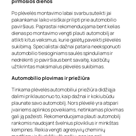
pirmosios dienos
Po plėvelės montavimo labai svarbu suteikti jai
pakankamai laiko visiškai prilipti prie automobilio
paviršiaus. Paprastai rekomenduojama bent kelias
dienas po montavimo vengti plauti automobilį ar
atlikti kitus veiksmus, kurie galėtų paveikti plėvelės
sukibimą. Specialistai dažnai pataria neeksponuoti
automobilio tiesioginiams saulės spinduliams ir
nedrėkinti jo paviršiaus bent savaitę, kad būtų
užtikrintas maksimalus plėvelės sukibimas.
Automobilio plovimas ir priežiūra
Tinkama plėvelės automobiliui priežiūra didžiąja
dalimi priklauso nuo to, kaip dažnai ir kokiu būdu
plaunate savo automobilį. Nors plėvelė yra atspari
įvairiems aplinkos poveikiams, netinkamas plovimas
gali ją pažeisti. Rekomenduojama plauti automobilį
rankomis naudojant švelnius ploviklius ir minkštas
kempines. Reikia vengti agresyvių cheminių