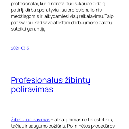
profesionalai, kurie neretai turi sukaupę didelę
patirtį, dirba operatyviai, su profesionaliomis
medžiagomis ir laikydamiesi visų reikalavimų. Taip
pat svarbu, kad savo atliktam darbui įmonė galėtų
suteikti garantiją.
2021-03-31
Profesionalus žibintų
poliravimas
Žibintų poliravimas
– atnaujinimas ne tik estetiniu,
tačiau ir saugumo požiūriu. Po minėtos procedūros