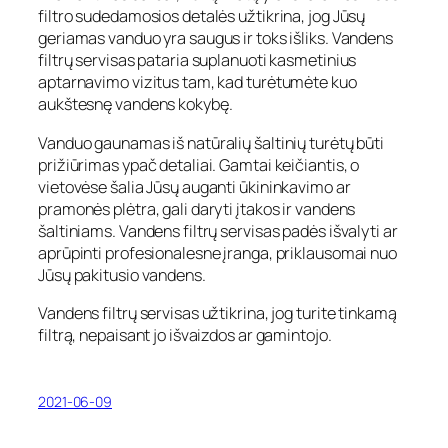
filtro sudedamosios detalės užtikrina, jog Jūsų
geriamas vanduo yra saugus ir toks išliks. Vandens
filtrų servisas pataria suplanuoti kasmetinius
aptarnavimo vizitus tam, kad turėtumėte kuo
aukštesnę vandens kokybę.
Vanduo gaunamas iš natūralių šaltinių turėtų būti
prižiūrimas ypač detaliai. Gamtai keičiantis, o
vietovėse šalia Jūsų auganti ūkininkavimo ar
pramonės plėtra, gali daryti įtakos ir vandens
šaltiniams. Vandens filtrų servisas padės išvalyti ar
aprūpinti profesionalesne įranga, priklausomai nuo
Jūsų pakitusio vandens.
Vandens filtrų servisas užtikrina, jog turite tinkamą
filtrą, nepaisant jo išvaizdos ar gamintojo.
2021-06-09