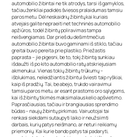
automobilio žibintai ne tik atrodys, tarsi iš gamyklos,
tačiau ženkliai padidės šviesos pralaidumas tamsiu
paros metu. Dėl neskaidrių žibintų kai kuriais
atvejais galite nepraeiti net techninės automobilio
apžiūros, todėl žibintų poliravimas tampa
neišvengiamas. Dar prieš du dešimtmečius
automobilio žibintai buvo gaminami iš stiklo, tačiau
greitai buvo pereita prie plastiko. Priežastis
paprasta – jie pigesni, be to, tokį žibintą sunkiau
išdaužti iš po kito automobilio ratų atskriejusiam
akmenukui. Vienas tokių žibintų trūkumų –
išblukimas, neleidžiantis žibintui šviesti taip ryškiai,
kaip iš pradžių. Tai, be abejo, trukdo vairavimui
tamsiu paros metu, ar esant prastoms oro sąlygoms,
kai iš žibintų tikimės maksimalaus kelio apšvietimo.
Paprasčiausias, tačiau ir brangiausias sprendimo
būdas – naujų žibintų pirkimas. Vairuotojai tai
renkasi siekdami sutaupyti laiko ir neužsiimti
darbais, kurių patys neišmano, ar neturi reikiamų
priemonių. Kai kurie bando patys tai padaryti,