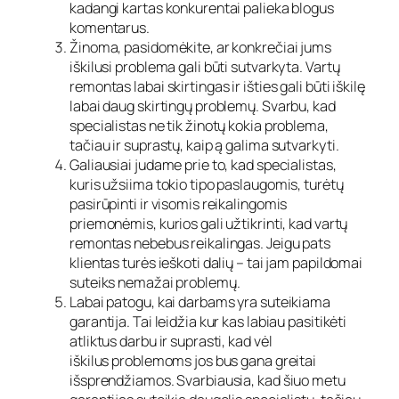
kadangi kartas konkurentai palieka blogus
komentarus.
Žinoma, pasidomėkite, ar konkrečiai jums
iškilusi problema gali būti sutvarkyta. Vartų
remontas labai skirtingas ir išties gali būti iškilę
labai daug skirtingų problemų. Svarbu, kad
specialistas ne tik žinotų kokia problema,
tačiau ir suprastų, kaip ą galima sutvarkyti.
Galiausiai judame prie to, kad specialistas,
kuris užsiima tokio tipo paslaugomis, turėtų
pasirūpinti ir visomis reikalingomis
priemonėmis, kurios gali užtikrinti, kad vartų
remontas nebebus reikalingas. Jeigu pats
klientas turės ieškoti dalių – tai jam papildomai
suteiks nemažai problemų.
Labai patogu, kai darbams yra suteikiama
garantija. Tai leidžia kur kas labiau pasitikėti
atliktus darbu ir suprasti, kad vėl
iškilus problemoms jos bus gana greitai
išsprendžiamos. Svarbiausia, kad šiuo metu