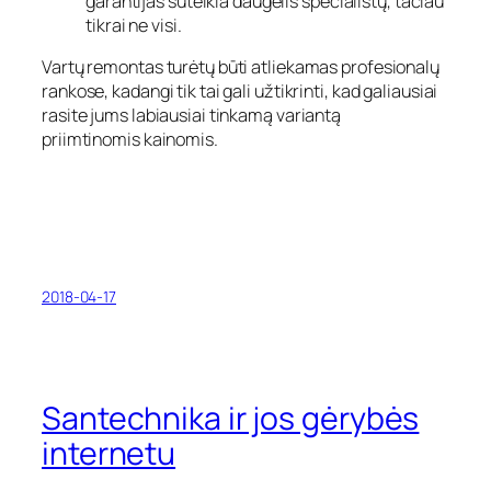
garantijas suteikia daugelis specialistų, tačiau
tikrai ne visi.
Vartų remontas turėtų būti atliekamas profesionalų
rankose, kadangi tik tai gali užtikrinti, kad galiausiai
rasite jums labiausiai tinkamą variantą
priimtinomis kainomis.
2018-04-17
Santechnika ir jos gėrybės
internetu