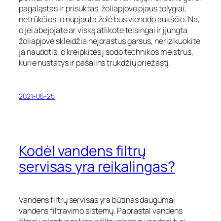
pagaląstas ir prisuktas, žoliapjovė pjaus tolygiai,
netrūkčios, o nupjauta žolė bus vienodo aukščio. Na,
o jei abejojate ar viską atlikote teisingai ir įjungta
žoliapjovė skleidžia neįprastus garsus, nerizikuokite
ja naudotis, o kreipkitės į sodo technikos meistrus,
kurie nustatys ir pašalins trukdžių priežastį.
2021-06-25
Kodėl vandens filtrų
servisas yra reikalingas?
Vandens filtrų servisas yra būtinas daugumai
vandens filtravimo sistemų. Paprastai vandens