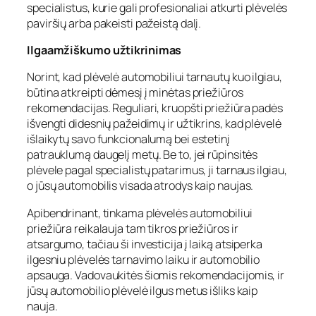
specialistus, kurie gali profesionaliai atkurti plėvelės
paviršių arba pakeisti pažeistą dalį.
Ilgaamžiškumo užtikrinimas
Norint, kad plėvelė automobiliui tarnautų kuo ilgiau,
būtina atkreipti dėmesį į minėtas priežiūros
rekomendacijas. Reguliari, kruopšti priežiūra padės
išvengti didesnių pažeidimų ir užtikrins, kad plėvelė
išlaikytų savo funkcionalumą bei estetinį
patrauklumą daugelį metų. Be to, jei rūpinsitės
plėvele pagal specialistų patarimus, ji tarnaus ilgiau,
o jūsų automobilis visada atrodys kaip naujas.
Apibendrinant, tinkama plėvelės automobiliui
priežiūra reikalauja tam tikros priežiūros ir
atsargumo, tačiau ši investicija į laiką atsiperka
ilgesniu plėvelės tarnavimo laiku ir automobilio
apsauga. Vadovaukitės šiomis rekomendacijomis, ir
jūsų automobilio plėvelė ilgus metus išliks kaip
nauja.