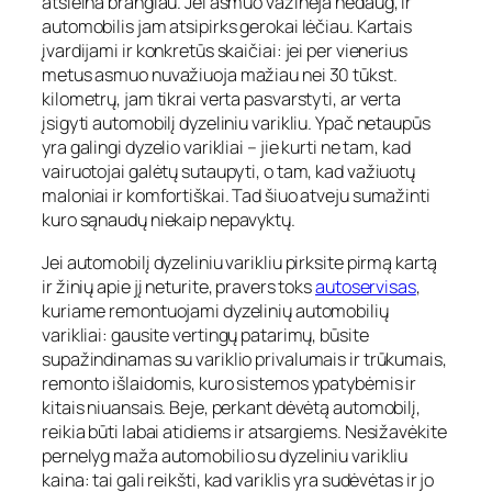
atsieina brangiau. Jei asmuo važinėja nedaug, ir
automobilis jam atsipirks gerokai lėčiau. Kartais
įvardijami ir konkretūs skaičiai: jei per vienerius
metus asmuo nuvažiuoja mažiau nei 30 tūkst.
kilometrų, jam tikrai verta pasvarstyti, ar verta
įsigyti automobilį dyzeliniu varikliu. Ypač netaupūs
yra galingi dyzelio varikliai – jie kurti ne tam, kad
vairuotojai galėtų sutaupyti, o tam, kad važiuotų
maloniai ir komfortiškai. Tad šiuo atveju sumažinti
kuro sąnaudų niekaip nepavyktų.
Jei automobilį dyzeliniu varikliu pirksite pirmą kartą
ir žinių apie jį neturite, pravers toks
autoservisas
,
kuriame remontuojami dyzelinių automobilių
varikliai: gausite vertingų patarimų, būsite
supažindinamas su variklio privalumais ir trūkumais,
remonto išlaidomis, kuro sistemos ypatybėmis ir
kitais niuansais. Beje, perkant dėvėtą automobilį,
reikia būti labai atidiems ir atsargiems. Nesižavėkite
pernelyg maža automobilio su dyzeliniu varikliu
kaina: tai gali reikšti, kad variklis yra sudėvėtas ir jo