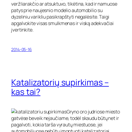
veržliarakčio ar atsuktuvo, tikėtina, kad ir namuose
patys prie naujesnio modelio automobilio su
dyzeliniu varikliu pasikrapštyti negalėsite. Taigi
apgalvokite visas smulkmenas ir viską adekvačiai
įvertinkite.
2014-05-16
Katalizatorių supirkimas –
kas tai?
Gryno oro judriose miesto
gatvėse beveik nejaučiame, todėl skaudu būtų net ir
pagalvoti, kokia tarša vyrautų miestuose, jei
automobiliuose nebūtų įmontuoti katalizatoriai.