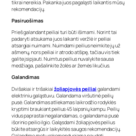
tikrai nereikia. Pakanka juos pagaląsti laikantis mūsų
rekomendacijų.
Pasiruošimas
Prieš galandant peiliai turi būti išimami. Norint tai
padaryti atsukama juos laikanti veržlė ir peiliai
atsargiai nuimami. Nuimdami peilius neimkite jų už
ašmenų, nors peiliai ir atrodo atšipę, tačiau vis tiek
galite įsipjauti. Nuimtus peilius nuvalykite sausa
medžiaga, pašalinkite žolės ar žemės likučius.
Galandimas
Dvišakiai ir trišakiai
žoliapjovės peiliai
galandami
elektriniu galąstuvu. Galandama viršutinė peilių
pusė. Galandimas atliekamas laikrodžio rodyklės
kryptimi braukiant peilius 45 laipsnių kampu. Peilių
vidus paprastai negalandamas, o galandama pusė
išorinio peilio ilgio. Galąsdami žoliapjovės peilius
būkite atsargūs ir laikykitės saugos rekomendacijų.
Galandimo metu rekomenduojama naudoti