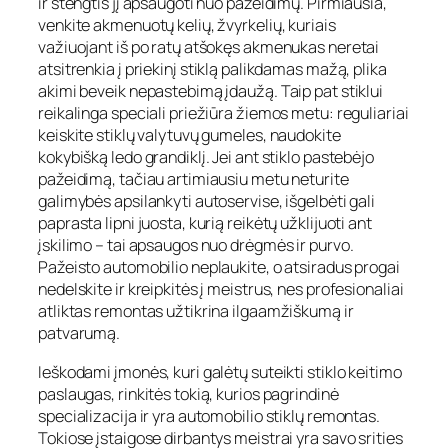
ir stengtis jį apsaugoti nuo pažeidimų. Pirmiausia,
venkite akmenuotų kelių, žvyrkelių, kuriais
važiuojant iš po ratų atšokęs akmenukas neretai
atsitrenkia į priekinį stiklą palikdamas mažą, plika
akimi beveik nepastebimą įdaužą. Taip pat stiklui
reikalinga speciali priežiūra žiemos metu: reguliariai
keiskite stiklų valytuvų gumeles, naudokite
kokybišką ledo grandiklį. Jei ant stiklo pastebėjo
pažeidimą, tačiau artimiausiu metu neturite
galimybės apsilankyti autoservise, išgelbėti gali
paprasta lipni juosta, kurią reikėtų užklijuoti ant
įskilimo – tai apsaugos nuo drėgmės ir purvo.
Pažeisto automobilio neplaukite, o atsiradus progai
nedelskite ir kreipkitės į meistrus, nes profesionaliai
atliktas remontas užtikrina ilgaamžiškumą ir
patvarumą.
Ieškodami įmonės, kuri galėtų suteikti stiklo keitimo
paslaugas, rinkitės tokią, kurios pagrindinė
specializacija ir yra automobilio stiklų remontas.
Tokiose įstaigose dirbantys meistrai yra savo srities