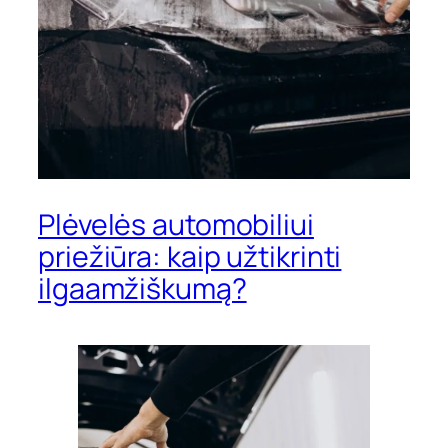
Plėvelės automobiliui
priežiūra: kaip užtikrinti
ilgaamžiškumą?