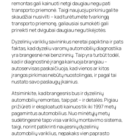
remontas gali kainuoti netgi daugiau negu pati
transporto priemonė. Taigi naujuoju pirkiniu galite
skaudžiai nusivilti – kad turėtumėte tvarkingą
transporto priemonę, galiausiai sumokėti gali
prireikti net dvigubai daugiau negu tikėjotės.
Dyzelinių variklių savininkus neretai papiktina ir pats
faktas, kad dyzeliu varomų automobilių diagnostika
yra brangesnė nei benzininių. Taip yra turbūt todėl,
kad ir diagnostinė įranga kainuoja brangiau –
autoservisas paskaičiuoja, kad vienos ar kitos
įrangos pirkimas nebūtų nuostolingas, ir pagal tai
nustato savo paslaugų įkainius.
Atsiminkite, kad brangesnis bus ir dyzelinių
automobilių remontas, taip pat – ir detalės. Pigiau
prižiūrėti ir eksploatuoti kainuos tik iki 1997 metų
pagamintus automobilius. Nuo minėtųjų metų
sudėtingesnė tapo visa variklių montavimo sistema,
taigi, norint patikrinti naujesnių dyzelinių
automobilių variklius, nepakaks vien paprasto