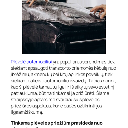
Plėvelė automobiliui
yra populiarus sprendimas tiek
siekiant apsaugoti transporto priemonės kėbulą nuo
įbrėžimų, akmenukų bei kitų aplinkos poveikių, tiek
siekiant pakeisti automobilio išvaizdą. Tačiau norint,
kad ši plėvelė tarnautų ilgai ir išlaikytų savo estetinį
patrauklumą, būtina tinkamai ją prižiūrėti. Šiame
straipsnyje aptarsime svarbiausius plėvelės
priežiūros aspektus, kurie padės užtikrinti jos
ilgaamžiškumą.
Tinkama plėvelės priežiūra prasideda nuo