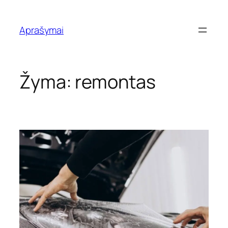
Eiti
prie
Aprašymai
turinio
Žyma:
remontas