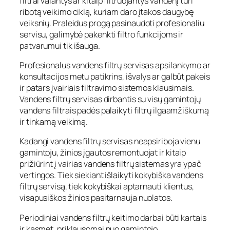
filtrai valantys ar kitaip filtruojantys vandenį turi
ribotą veikimo ciklą, kuriam daro įtakos daugybę
veiksnių. Praleidus progą pasinaudoti profesionaliu
servisu, galimybė pakenkti filtro funkcijoms ir
patvarumui tik išauga.
Profesionalus vandens filtrų servisas apsilankymo ar
konsultacijos metu patikrins, išvalys ar galbūt pakeis
ir patars įvairiais filtravimo sistemos klausimais.
Vandens filtrų servisas dirbantis su visų gamintojų
vandens filtrais padės palaikyti filtrų ilgaamžiškumą
ir tinkamą veikimą.
Kadangi vandens filtrų servisas neapsiriboja vienu
gamintoju, žinios įgautos remontuojat ir kitaip
prižiūrint į vairias vandens filtrų sistemas yra ypač
vertingos. Tiek siekiant išlaikyti kokybiška vandens
filtrų servisą, tiek kokybiškai aptarnauti klientus,
visapusiškos žinios pasitarnauja nuolatos.
Periodiniai vandens filtrų keitimo darbai būti kartais
ir kasmet, priklausomai nuo gamintojo