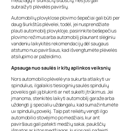
medžiagų ir šiurkščių šluosčių, nes jos gali
subraižyti plėvelės paviršių.
Automobilių plovyklose plovimo šepečiai gali būti per
daug šiurkštūs plėvelei, todėl, jei nusprendžiate
plauti automobilį plovykloje, pasirinkite bešepečius
plovimo režimus arba automobilį plaunant slėginiu
vandeniu laikykitės rekomendacijų dėl saugaus
atstumo nuo paviršiaus, kad išvengtumėte plėvelės
atsilupimo ar pažeidimo.
Apsauga nuo saulės ir kitų aplinkos veiksnių
Nors automobilio plėvelė yra sukurta atlaikyti uv
spindulius, ilgalaikis tiesioginių saulės spindulių
poveikis gali ją blukinti ar net sukelti įtrūkimus. Jei
įmanoma, stenkitės laikyti automobilį garaže arba
uždengti jį specialiu uždangalu, kad sumažintumėte
uv spindulių poveikį. Taip pat reikėtų vengti ilgo
automobilio stovėjimo po medžiais, kur ant
paviršiaus gali patekti medžių sakai, paukščių
išmatos ar kitos medžiagos, kurios gali pažeisti