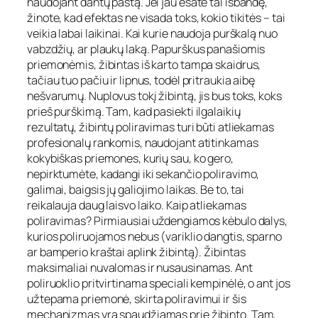
naudojant dantų pastą. Jei jau esate tai išbandę,
žinote, kad efektas ne visada toks, kokio tikitės – tai
veikia labai laikinai. Kai kurie naudoja purškalą nuo
vabzdžių, ar plaukų laką. Papurškus panašiomis
priemonėmis, žibintas iš karto tampa skaidrus,
tačiau tuo pačiu ir lipnus, todėl pritraukia aibę
nešvarumų. Nuplovus tokį žibintą, jis bus toks, koks
prieš purškimą. Tam, kad pasiekti ilgalaikių
rezultatų, žibintų poliravimas turi būti atliekamas
profesionalų rankomis, naudojant atitinkamas
kokybiškas priemones, kurių sau, ko gero,
nepirktumėte, kadangi iki sekančio poliravimo,
galimai, baigsis jų galiojimo laikas. Be to, tai
reikalauja daug laisvo laiko. Kaip atliekamas
poliravimas? Pirmiausiai uždengiamos kėbulo dalys,
kurios poliruojamos nebus (variklio dangtis, sparno
ar bamperio kraštai aplink žibintą). Žibintas
maksimaliai nuvalomas ir nusausinamas. Ant
poliruoklio pritvirtinama speciali kempinėlė, o ant jos
užtepama priemonė, skirta poliravimui ir šis
mechanizmas yra spaudžiamas prie žibinto. Tam,