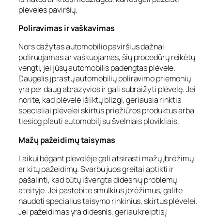
plėvelės paviršių.
Poliravimas ir vaškavimas
Nors dažytas automobilio paviršius dažnai
poliruojamas ar vaškuojamas, šių procedūrų reikėtų
vengti, jei jūsų automobilis padengtas plėvele.
Daugelis įprastų automobilių poliravimo priemonių
yra per daug abrazyvios ir gali subraižyti plėvelę. Jei
norite, kad plėvelė išliktų blizgi, geriausia rinktis
specialiai plėvelei skirtus priežiūros produktus arba
tiesiog plauti automobilį su švelniais plovikliais.
Mažų pažeidimų taisymas
Laikui bėgant plėvelėje gali atsirasti mažų įbrėžimų
ar kitų pažeidimų. Svarbu juos greitai aptikti ir
pašalinti, kad būtų išvengta didesnių problemų
ateityje. Jei pastebite smulkius įbrėžimus, galite
naudoti specialius taisymo rinkinius, skirtus plėvelei.
Jei pažeidimas yra didesnis, geriau kreiptis į