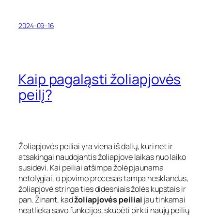
2024-09-16
Kaip pagaląsti žoliapjovės
peilį?
Žoliapjovės peiliai yra viena iš dalių, kuri net ir
atsakingai naudojantis žoliapjove laikas nuo laiko
susidėvi. Kai peiliai atšimpa žolė pjaunama
netolygiai, o pjovimo procesas tampa nesklandus,
žoliapjovė stringa ties didesniais žolės kupstais ir
pan. Žinant, kad
žoliapjovės peiliai
jau tinkamai
neatlieka savo funkcijos, skubėti pirkti naujų peilių