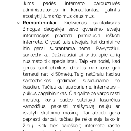
Jums padės interneto parduotuvės
administratorius ir konsultantas, galintis
atsakyti į Jums rūpimus klausimus.
Remontininkai
. Kiekvienas šiuolaikiškas
žmogus daugelyje savo gyvenimo atvejų
informacijos pradeda pirmiausia ieškoti
internete. O ypač tais atvejais, kai domisi ne
itin gerai suprantama tema. Pavyzdžiui,
santechnika. Dažniausiai tai sritis, apie kurią
nusimato tik specialistai. Taip yra todėl, kad
geros santechnikos detalės namuose gali
tarnauti net iki 50metų. Taigi natūralu, kad su
santechnikos gedimais susiduriame ne
kasdien. Tačiau kai susiduriame, internetas –
puikus pagalbininkas. Čia galite be vargo rasti
meistrą, kuris padės sutaisyti lašančius
vamzdžius, pakeisti maišytuvą nauju ar
išvalyti skalbimo mašiną. Tai atrodo gana
paprasti darbai, tačiau jie reikalauja laiko ir
žinių. Šiek tiek paieškoję internete rasite