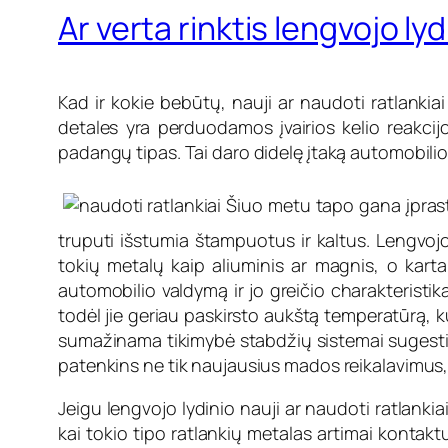
Ar verta rinktis lengvojo ly
Kad ir kokie bebūtų, nauji ar naudoti ratlankia
detales yra perduodamos įvairios kelio reakcijo
padangų tipas. Tai daro didelę įtaką automobili
Šiuo metu tapo gana įprasta
truputi išstumia štampuotus ir kaltus. Lengvojo
tokių metalų kaip aliuminis ar magnis, o kartai
automobilio valdymą ir jo greičio charakteristika
todėl jie geriau paskirsto aukštą temperatūrą, k
sumažinama tikimybė stabdžių sistemai sugesti ar
patenkins ne tik naujausius mados reikalavimus, b
Jeigu lengvojo lydinio nauji ar naudoti ratlankiai
kai tokio tipo ratlankių metalas artimai kontaktu