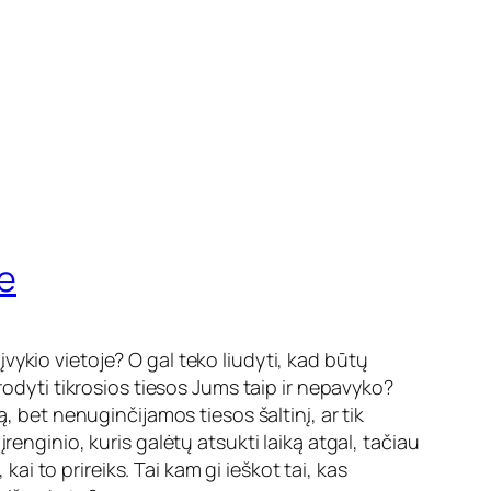
me
įvykio vietoje? O gal teko liudyti, kad būtų
rodyti tikrosios tiesos Jums taip ir nepavyko?
, bet nenuginčijamos tiesos šaltinį, ar tik
enginio, kuris galėtų atsukti laiką atgal, tačiau
kai to prireiks. Tai kam gi ieškot tai, kas