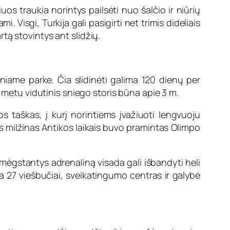
iuos traukia norintys pailsėti nuo šalčio ir niūrių
 Visgi, Turkija gali pasigirti net trimis dideliais
artą stovintys ant slidžių.
niame parke. Čia slidinėti galima 120 dienų per
s metu vidutinis sniego storis būna apie 3 m.
os taškas, į kurį norintiems įvažiuoti lengvuoju
šis milžinas Antikos laikais buvo pramintas Olimpo
a, mėgstantys adrenaliną visada gali išbandyti heli
ra 27 viešbučiai, sveikatingumo centras ir galybė