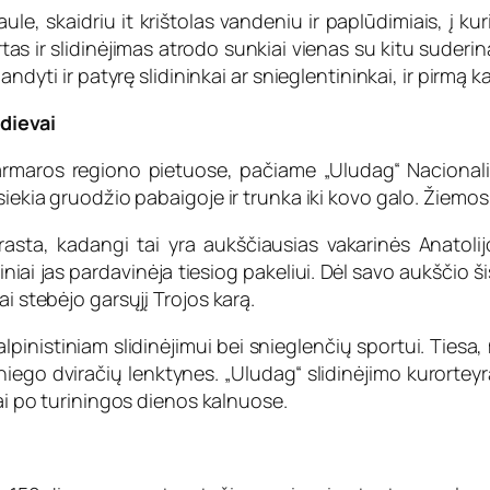
ule, skaidriu it krištolas vandeniu ir paplūdimiais, į kur
s ir slidinėjimas atrodo sunkiai vienas su kitu suderinami.
ndyti ir patyrę slidininkai ar snieglentininkai, ir pirmą k
 dievai
 Marmaros regiono pietuose, pačiame „Uludag“ Nacionali
siekia gruodžio pabaigoje ir trunka iki kovo galo. Žiemo
rasta, kadangi tai yra aukščiausias vakarinės Anatolij
tiniai jas pardavinėja tiesiog pakeliui. Dėl savo aukščio 
i stebėjo garsųjį Trojos karą.
 alpinistiniam slidinėjimui bei snieglenčių sportui. Ties
 sniego dviračių lenktynes. „Uludag“ slidinėjimo kurortey
jai po turiningos dienos kalnuose.