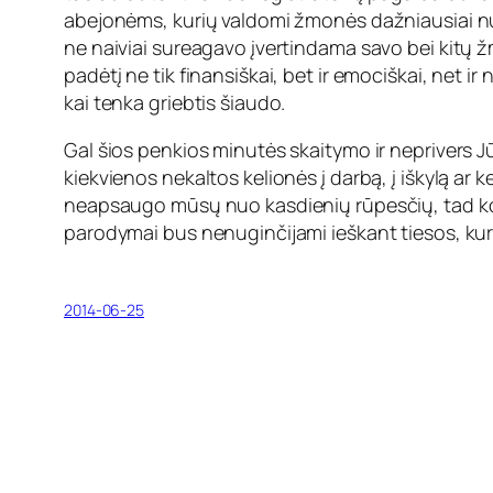
abejonėms, kurių valdomi žmonės dažniausiai numoj
ne naiviai sureagavo įvertindama savo bei kitų ž
padėtį ne tik finansiškai, bet ir emociškai, net 
kai tenka griebtis šiaudo.
Gal šios penkios minutės skaitymo ir neprivers Jūs
kiekvienos nekaltos kelionės į darbą, į iškylą ar
neapsaugo mūsų nuo kasdienių rūpesčių, tad kodė
parodymai bus nenuginčijami ieškant tiesos, kur
2014-06-25