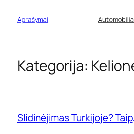
Eiti
prie
Aprašymai
Automobilia
turinio
Kategorija:
Kelion
Slidinėjimas Turkijoje? Taip