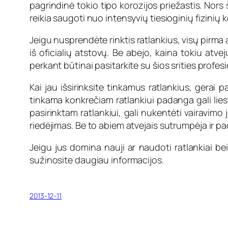
pagrindinė tokio tipo korozijos priežastis. Nors 
reikia saugoti nuo intensyvių tiesioginių fizinių 
Jeigu nusprendėte rinktis ratlankius, visų pirma a
iš oficialių atstovų. Be abejo, kaina tokiu atve
perkant būtinai pasitarkite su šios srities profesi
Kai jau išsirinksite tinkamus ratlankius, gerai 
tinkama konkrečiam ratlankiui padanga gali lies
pasirinktam ratlankiui, gali nukentėti vairavim
riedėjimas. Be to abiem atvejais sutrumpėja ir pad
Jeigu jus domina nauji ar naudoti ratlankiai 
sužinosite daugiau informacijos.
2013-12-11