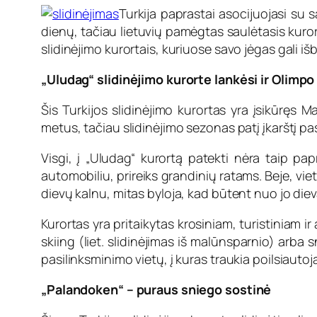
Turkija paprastai asocijuojasi su sa
dienų, tačiau lietuvių pamėgtas saulėtasis kurorta
slidinėjimo kurortais, kuriuose savo jėgas gali išba
„Uludag“ slidinėjimo kurorte lankėsi ir Olimpo
Šis Turkijos slidinėjimo kurortas yra įsikūręs
metus, tačiau slidinėjimo sezonas patį įkarštį pa
Visgi, į „Uludag“ kurortą patekti nėra taip pap
automobiliu, prireiks grandinių ratams. Beje, vie
dievų kalnu, mitas byloja, kad būtent nuo jo dieva
Kurortas yra pritaikytas krosiniam, turistiniam ir
skiing (liet. slidinėjimas iš malūnsparnio) arba
pasilinksminimo vietų, į kuras traukia poilsiauto
„Palandoken“ – puraus sniego sostinė