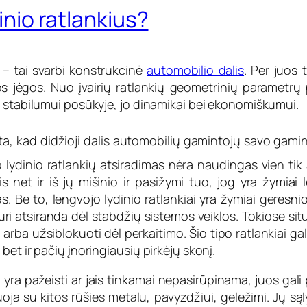
dinio ratlankius?
i – tai svarbi konstrukcinė
automobilio dalis
. Per juos
s jėgos. Nuo įvairių ratlankių geometrinių parametrų 
o stabilumui posūkyje, jo dinamikai bei ekonomiškumui.
, kad didžioji dalis automobilių gamintojų savo gaminiu
 lydinio ratlankių atsiradimas nėra naudingas vien tik 
s net ir iš jų mišinio ir pasižymi tuo, jog yra žymiai 
s. Be to, lengvojo lydinio ratlankiai yra žymiai geresni
uri atsiranda dėl stabdžių sistemos veiklos. Tokiose sit
ba užsiblokuoti dėl perkaitimo. Šio tipo ratlankiai gali 
et ir pačių įnoringiausių pirkėjų skonį.
 yra pažeisti ar jais tinkamai nepasirūpinama, juos gali 
oja su kitos rūšies metalu, pavyzdžiui, geležimi. Jų sąlyt