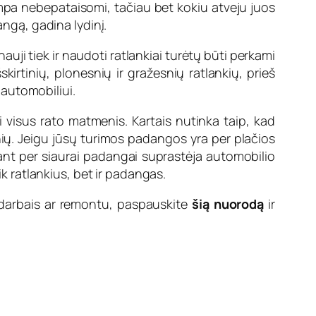
 tampa nebepataisomi, tačiau bet kokiu atveju juos
angą, gadina lydinį.
auji tiek ir naudoti ratlankiai turėtų būti perkami
kirtinių, plonesnių ir gražesnių ratlankių, prieš
 automobiliui.
ti visus rato matmenis. Kartais nutinka taip, kad
nių. Jeigu jūsų turimos padangos yra per plačios
sant per siaurai padangai suprastėja automobilio
ik ratlankius, bet ir padangas.
 darbais ar remontu, paspauskite
šią nuorodą
ir