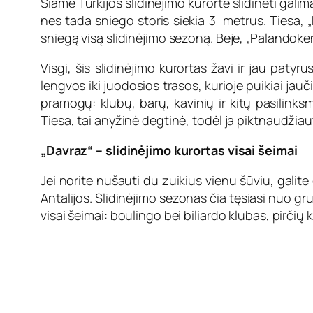
Šiame Turkijos slidinėjimo kurorte slidinėti ga
nes tada sniego storis siekia 3 metrus. Tiesa, „
sniegą visą slidinėjimo sezoną. Beje, „Palandoken“ 
Visgi, šis slidinėjimo kurortas žavi ir jau patyr
lengvos iki juodosios trasos, kurioje puikiai jauč
pramogų: klubų, barų, kavinių ir kitų pasilinksm
Tiesa, tai anyžinė degtinė, todėl ja piktnaudžiaut
„Davraz“ – slidinėjimo kurortas visai šeimai
Jei norite nušauti du zuikius vienu šūviu, galite
Antalijos. Slidinėjimo sezonas čia tęsiasi nuo gr
visai šeimai: boulingo bei biliardo klubas, pirčių k