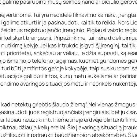
 galime pasirūpinti mūsų šeimos nario ar bičiulio gerove
 neįvertinome. Tai yra nedidelė filmavimo kamera, įrengta
galime atkurti ir ja pasinaudoti, kai tik to reikia. Nors L
pažeidimus registruojančio įrenginio. Pigiausi vaizdo regis
 keliskart brangesnį. Pripažinkime, tai nėra dideli pinig
utikimą kelyje. Jei kas ir trukdo įsigyti šį įrenginį, tai 
i prioritetai, anksčiau ar vėliau, leidžia suprasti, ką e
naujojo išmaniojo telefono įsigijimas, kuomet gundomės 
turi būti įamžintos geroje kokybėje, taip susikurdami sau
 situacijos gali būti ir tos, kurių metu sukeliame ar pati
rendimo avaringos situacijos metu ir neprikels nukentėju
, kad netektų griebtis šiaudo žiemą”. Nei vienas žmogus 
inaudoti juos registruojančiais įrenginiais, bet juk savi
labiau neužtikrinti. Inernetinėje erdvėje plintanti fil
ktnaudžiauja kelių ereliai. Šie į avaringą situaciją įtra
užfiksuoti ir patraukti baudžiamojon atsakomybėn. Šiuo 