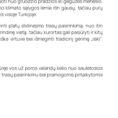
nuoti nuo gruodžio pradžios iki gegužės mėnesio,
rio klimato sąlygos lemia itin gausų, tačiau purų
s visoje Turkijoje.
inti platų slidinėjimo trasų pasirinkimą: nuo itin
ndinę vietą, tačiau kurortas gali pasiūlyti ir kitų
ka virtuve bei išmėginti tradicinį gėrimą „raki“.
sikūręs vos už poros valandų kelio nuo saulėtosios
čiu trasų pasirinkimu bei pramogomis pritaikytomis