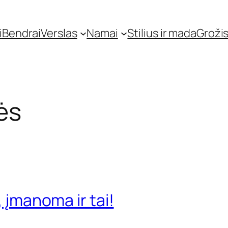
i
Bendrai
Verslas
Namai
Stilius ir mada
Grožis
ės
, įmanoma ir tai!