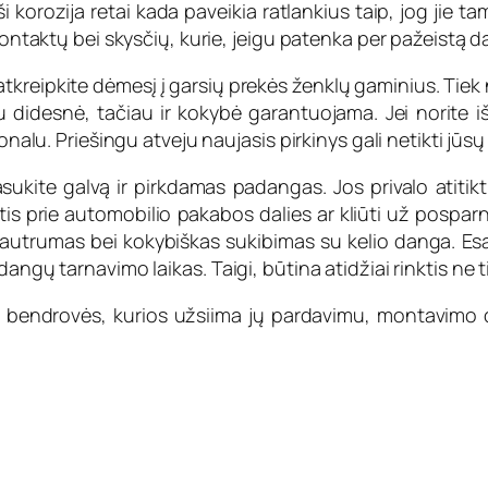
ši korozija retai kada paveikia ratlankius taip, jog jie
kontaktų bei skysčių, kurie, jeigu patenka per pažeistą d
tkreipkite dėmesį į garsių prekės ženklų gaminius. Tiek n
ju didesnė, tačiau ir kokybė garantuojama. Jei norite išs
onalu. Priešingu atveju naujasis pirkinys gali netikti jūsų
pasukite galvą ir pirkdamas padangas. Jos privalo atitik
tis prie automobilio pakabos dalies ar kliūti už pospar
o jautrumas bei kokybiškas sukibimas su kelio danga. E
angų tarnavimo laikas. Taigi, būtina atidžiai rinktis ne t
bei bendrovės, kurios užsiima jų pardavimu, montavimo