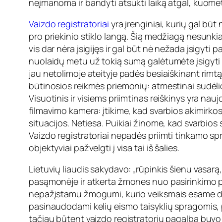
neįmanoma ir bandyti atsukti laiką atgal, kuomet
Vaizdo registratoriai
yra įrenginiai, kurių gal būt
pro priekinio stiklo langą. Šią medžiagą nesunkiai 
vis dar nėra įsigijęs ir gal būt nė nežada įsigyti 
nuolaidų metu už tokią sumą galėtumėte įsigyti ir
jau netolimoje ateityje padės besiaiškinant rimtą n
būtinosios reikmės priemonių: atmestinai sudėliot
Visuotinis ir visiems priimtinas reiškinys yra 
filmavimo kamera: įtikime, kad svarbios akimirkos 
situacijos. Netiesa. Puikiai žinome, kad svarbios
Vaizdo registratoriai nepadės priimti tinkamo sp
objektyviai pažvelgti į visa tai iš šalies.
Lietuvių liaudis sakydavo: „rūpinkis šienu vasarą
pasąmonėje ir atkerta žmones nuo pasirinkimo pas
nepažįstamu žmogumi, kurio veiksmais esame dar 
pasinaudodami kelių eismo taisyklių spragomis, pi
tačiau būtent vaizdo registratorių pagalba buvo 