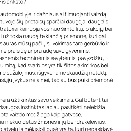
 iš anksto?
 automobilyje ir dažniausiai filmuojanti vaizdą
ietuvoje šių prietaisų sparčiai daugėja, daugelis
tratoriai kainuoja vos nuo šimto litų, o akcijų bei
ai už tokią naudą teikiančią priemonę, kuri gal
tik siauras mūsų pačių suvokimas tarp gerbūvio ir
same praleidę ar praradę savo gyvenime.
geresnėmis techninėmis savybėmis, pavyzdžiui,
 mitą, kad svarbios yra tik šiltos akimirkos bei
riame sužalojimus, išgyvename skaudžią netektį.
siųjų įvykus nelaimei, tačiau bus puiki priemonė
nėra užtikrintas savo veiksmais. Gal būtent tai
saugos instinktas labiau pasitikėti neleidžia
muota vaizdo medžiaga kaip gatvėse,
ukia niekuo dėtus žmones ir jų bendrakeleivius,
atveju laimėjusioji pusė yra ta, kuri nepasidavė