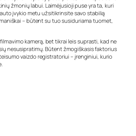
nių žmonių labui. Laimėjusioji puse yra ta, kuri
to įvykio metu užsitikrinsite savo stabilią
e humaniškai – būtent su tuo susiduriama tuomet,
filmavimo kamerą, bet tikrai leis suprasti, kad ne
ausių nesusipratimų. Būtent žmogiškasis faktorius
sumo vaizdo registratoriui – įrenginiui, kurio
e.