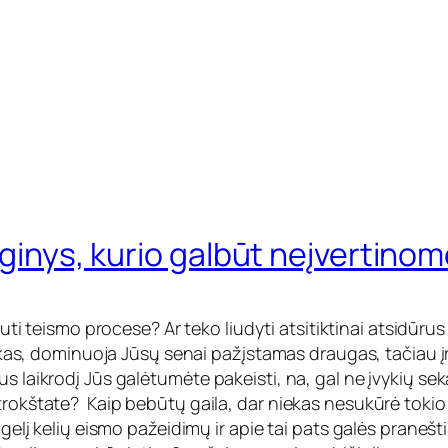
nginys, kurio galbūt neįvertino
i teismo procese? Ar teko liudyti atsitiktinai atsidūrus 
ninkas, dominuoja Jūsų senai pažįstamas draugas, tačiau į
s laikrodį Jūs galėtumėte pakeisti, na, gal ne įvykių seką
rokštate? Kaip bebūtų gaila, dar niekas nesukūrė tokio įr
elį kelių eismo pažeidimų ir apie tai pats galės pranešti, 