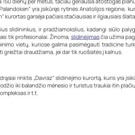
lima 150 dienų per metus, tačiau geriausia atostogas pla
Palandoken“ yra įsikūręs rytinės Anatolijos regione, ku
kurortas garsėja pačiais stačiausias ir ilgiausiais šlaitai
usius slidininkus, ir pradžiamokslius, kadangi siūlo palyg
iasi tik profesionalai. Žinoma,
slidinėjimas
čia užima pagri
inimo vietų, kuriose galima pasimėgauti tradicine turkiš
i griežtai draudžiama, jei dar tik ruošiatės į kalnus.
 drąsiai rinktis „Davraz“ slidinėjimo kurortą, kuris yra į
uodžio iki balandžio mėnesio ir turistus traukia itin pla
ompleksas ir t.t.