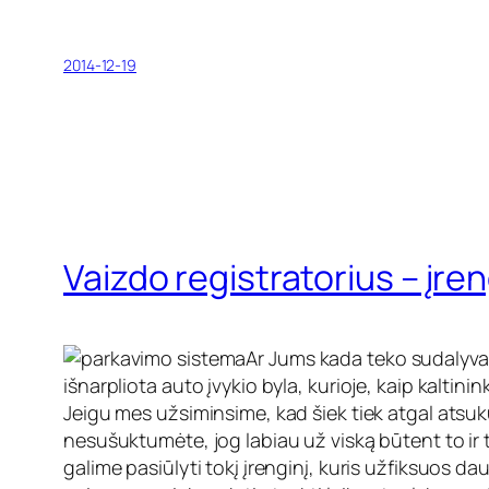
2014-12-19
Vaizdo registratorius – įre
Ar Jums kada teko sudalyvaut
išnarpliota auto įvykio byla, kurioje, kaip kalti
Jeigu mes užsiminsime, kad šiek tiek atgal atsuku
nesušuktumėte, jog labiau už viską būtent to ir t
galime pasiūlyti tokį įrenginį, kuris užfiksuos daug