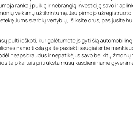
a ranka į puikią ir nebrangią investiciją savo ir aplinki
monių veiksmų užtikrintumą. Jau pirmojo užregistruoto au
ir netekę Jums svarbių vertybių, išliksite orus, pasijusit
ų pulti ieškoti, kur galėtumėte įsigyti šią automobilinę 
 kelionės namo tikslą galite pasiekti saugiai ar be menki
l neapsidraudus ir nepatikėjus savo bei kitų žmonių tei
ios taip kartais pritrūksta mūsų kasdieniniame gyvenim