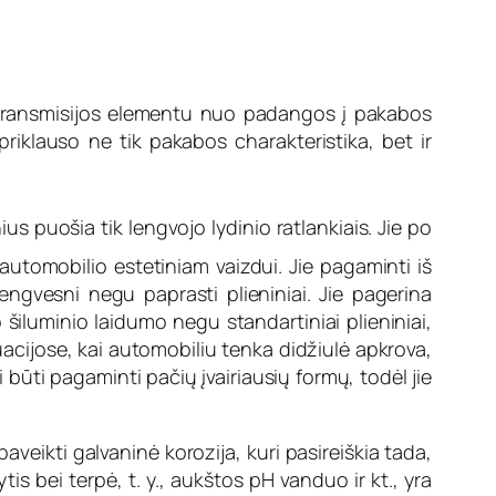
 transmisijos elementu nuo padangos į pakabos
priklauso ne tik pakabos charakteristika, bet ir
s puošia tik lengvojo lydinio ratlankiais. Jie po
automobilio estetiniam vaizdui. Jie pagaminti iš
lengvesni negu paprasti plieniniai. Jie pagerina
o šiluminio laidumo negu standartiniai plieniniai,
uacijose, kai automobiliu tenka didžiulė apkrova,
būti pagaminti pačių įvairiausių formų, todėl jie
paveikti galvaninė korozija, kuri pasireiškia tada,
is bei terpė, t. y., aukštos pH vanduo ir kt., yra