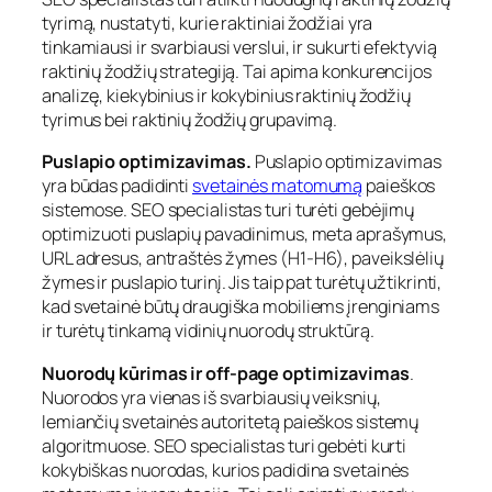
tyrimą, nustatyti, kurie raktiniai žodžiai yra
tinkamiausi ir svarbiausi verslui, ir sukurti efektyvią
raktinių žodžių strategiją. Tai apima konkurencijos
analizę, kiekybinius ir kokybinius raktinių žodžių
tyrimus bei raktinių žodžių grupavimą.
Puslapio optimizavimas.
Puslapio optimizavimas
yra būdas padidinti
svetainės matomumą
paieškos
sistemose. SEO specialistas turi turėti gebėjimų
optimizuoti puslapių pavadinimus, meta aprašymus,
URL adresus, antraštės žymes (H1-H6), paveikslėlių
žymes ir puslapio turinį. Jis taip pat turėtų užtikrinti,
kad svetainė būtų draugiška mobiliems įrenginiams
ir turėtų tinkamą vidinių nuorodų struktūrą.
Nuorodų kūrimas ir off-page optimizavimas
.
Nuorodos yra vienas iš svarbiausių veiksnių,
lemiančių svetainės autoritetą paieškos sistemų
algoritmuose. SEO specialistas turi gebėti kurti
kokybiškas nuorodas, kurios padidina svetainės