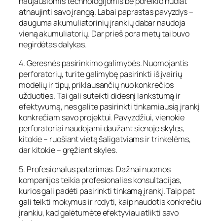
naujausiomis technologijomis be poreikio nuolat
atnaujinti savo įrangą. Labai paprastas pavyzdys –
dauguma akumuliatorinių įrankių dabar naudoja
vieną akumuliatorių. Dar prieš pora metų tai buvo
negirdėtas dalykas.
4. Geresnės pasirinkimo galimybės. Nuomojantis
perforatorių, turite galimybę pasirinkti iš įvairių
modelių ir tipų, priklausančių nuo konkrečios
užduoties. Tai gali suteikti didesnį lankstumą ir
efektyvumą, nes galite pasirinkti tinkamiausią įrankį
konkrečiam savo projektui. Pavyzdžiui, vienokie
perforatoriai naudojami daužant sienoje skyles,
kitokie – ruošiant vietą šaligatviams ir trinkelėms,
dar kitokie – gręžiant skyles.
5. Profesionalus patarimas. Dažnai nuomos
kompanijos teikia profesionalias konsultacijas,
kurios gali padėti pasirinkti tinkamą įrankį. Taip pat
gali teikti mokymus ir rodyti, kaip naudotis konkrečiu
įrankiu, kad galėtumėte efektyviau atlikti savo