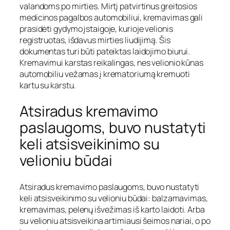
valandoms po mirties. Mirtį patvirtinus greitosios
medicinos pagalbos automobiliui, kremavimas gali
prasidėti gydymo įstaigoje, kurioje velionis
registruotas, išdavus mirties liudijimą. Šis
dokumentas turi būti pateiktas laidojimo biurui.
Kremavimui karstas reikalingas, nes velionio kūnas
automobiliu vežamas į krematoriumą kremuoti
kartu su karstu.
Atsiradus kremavimo
paslaugoms, buvo nustatyti
keli atsisveikinimo su
velioniu būdai
Atsiradus kremavimo paslaugoms, buvo nustatyti
keli atsisveikinimo su velioniu būdai: balzamavimas,
kremavimas, pelenų išvežimas iš karto laidoti. Arba
su velioniu atsisveikina artimiausi šeimos nariai, o po