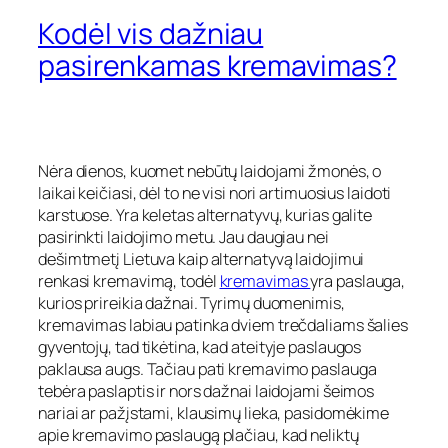
Kodėl vis dažniau
pasirenkamas kremavimas?
Nėra dienos, kuomet nebūtų laidojami žmonės, o
laikai keičiasi, dėl to ne visi nori artimuosius laidoti
karstuose. Yra keletas alternatyvų, kurias galite
pasirinkti laidojimo metu. Jau daugiau nei
dešimtmetį Lietuva kaip alternatyvą laidojimui
renkasi kremavimą, todėl
kremavimas
yra paslauga,
kurios prireikia dažnai. Tyrimų duomenimis,
kremavimas labiau patinka dviem trečdaliams šalies
gyventojų, tad tikėtina, kad ateityje paslaugos
paklausa augs. Tačiau pati kremavimo paslauga
tebėra paslaptis ir nors dažnai laidojami šeimos
nariai ar pažįstami, klausimų lieka, pasidomėkime
apie kremavimo paslaugą plačiau, kad neliktų