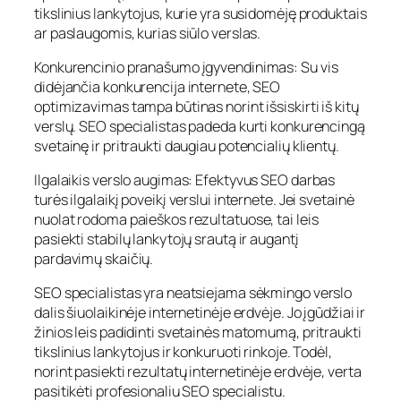
tikslinius lankytojus, kurie yra susidomėję produktais
ar paslaugomis, kurias siūlo verslas.
Konkurencinio pranašumo įgyvendinimas: Su vis
didėjančia konkurencija internete, SEO
optimizavimas tampa būtinas norint išsiskirti iš kitų
verslų. SEO specialistas padeda kurti konkurencingą
svetainę ir pritraukti daugiau potencialių klientų.
Ilgalaikis verslo augimas: Efektyvus SEO darbas
turės ilgalaikį poveikį verslui internete. Jei svetainė
nuolat rodoma paieškos rezultatuose, tai leis
pasiekti stabilų lankytojų srautą ir augantį
pardavimų skaičių.
SEO specialistas yra neatsiejama sėkmingo verslo
dalis šiuolaikinėje internetinėje erdvėje. Jo įgūdžiai ir
žinios leis padidinti svetainės matomumą, pritraukti
tikslinius lankytojus ir konkuruoti rinkoje. Todėl,
norint pasiekti rezultatų internetinėje erdvėje, verta
pasitikėti profesionaliu SEO specialistu.