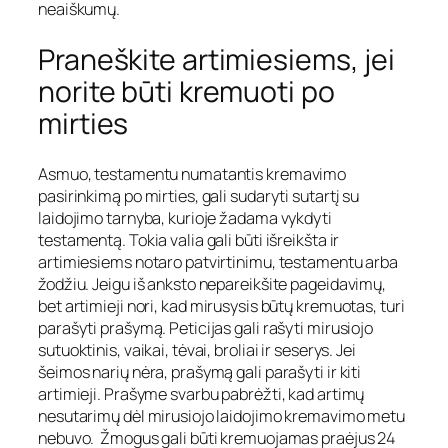
neaiškumų.
Praneškite artimiesiems, jei
norite būti kremuoti po
mirties
Asmuo, testamentu numatantis kremavimo
pasirinkimą po mirties, gali sudaryti sutartį su
laidojimo tarnyba, kurioje žadama vykdyti
testamentą. Tokia valia gali būti išreikšta ir
artimiesiems notaro patvirtinimu, testamentu arba
žodžiu. Jeigu iš anksto nepareikšite pageidavimų,
bet artimieji nori, kad mirusysis būtų kremuotas, turi
parašyti prašymą. Peticijas gali rašyti mirusiojo
sutuoktinis, vaikai, tėvai, broliai ir seserys. Jei
šeimos narių nėra, prašymą gali parašyti ir kiti
artimieji. Prašyme svarbu pabrėžti, kad artimų
nesutarimų dėl mirusiojo laidojimo kremavimo metu
nebuvo. Žmogus gali būti kremuojamas praėjus 24