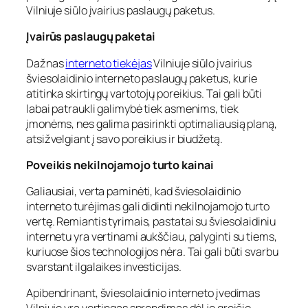
Vilniuje siūlo įvairius paslaugų paketus.
Įvairūs paslaugų paketai
Dažnas
interneto tiekėjas
Vilniuje siūlo įvairius
šviesolaidinio interneto paslaugų paketus, kurie
atitinka skirtingų vartotojų poreikius. Tai gali būti
labai patraukli galimybė tiek asmenims, tiek
įmonėms, nes galima pasirinkti optimaliausią planą,
atsižvelgiant į savo poreikius ir biudžetą.
Poveikis nekilnojamojo turto kainai
Galiausiai, verta paminėti, kad šviesolaidinio
interneto turėjimas gali didinti nekilnojamojo turto
vertę. Remiantis tyrimais, pastatai su šviesolaidiniu
internetu yra vertinami aukščiau, palyginti su tiems,
kuriuose šios technologijos nėra. Tai gali būti svarbu
svarstant ilgalaikes investicijas.
Apibendrinant, šviesolaidinio interneto įvedimas