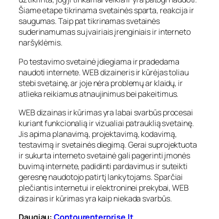
Šiame etape tikrinama svetainės sparta, reakcija ir
saugumas. Taip pat tikrinamas svetainės
suderinamumas su įvairiais įrenginiais ir interneto
naršyklėmis.
Po testavimo svetainė įdiegiama ir pradedama
naudoti internete. WEB dizaineris ir kūrėjas toliau
stebi svetainę, ar joje nėra problemų ar klaidų, ir
atlieka reikiamus atnaujinimus bei pakeitimus.
WEB dizainas ir kūrimas yra labai svarbūs procesai
kuriant funkcionalią ir vizualiai patrauklią svetainę.
Jis apima planavimą, projektavimą, kodavimą,
testavimą ir svetainės diegimą. Gerai suprojektuota
ir sukurta interneto svetainė gali pagerinti įmonės
buvimą internete, padidinti pardavimus ir suteikti
geresnę naudotojo patirtį lankytojams. Sparčiai
plečiantis internetui ir elektroninei prekybai, WEB
dizainas ir kūrimas yra kaip niekada svarbūs.
Daugiau:
Contourenterprise.lt