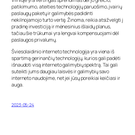
Vilniuje yra vertingas sprendimas dėl jo greičio,
patikimumo, ateities technologijų paruošimo, įvairių
paslaugų paketų ir galimybės padidinti
nekilnojamojo turto vertę. Žinoma, reikia atsižvelgti į
pradinę investiciją ir mėnesinius išlaidų planus,
tačiau šie trūkumai yra lengvai kompensuojami dėl
paslaugos privalumų.
Šviesolaidinio interneto technologija yra viena iš
spartimą gerinančių technologijų, kurios gali padėti
išnaudoti visą interneto galimybių spektrą. Tai gali
suteikti jums daugiau laisvės ir galimybių savo
interneto naudojime, net jei jūsų poreikiai keičiasi ir
auga.
2023-05-24