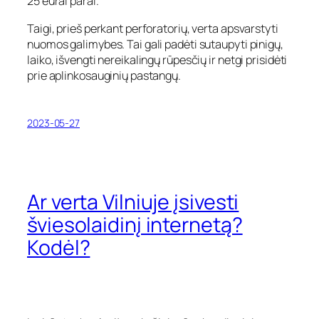
25 eurai parai.
Taigi, prieš perkant perforatorių, verta apsvarstyti
nuomos galimybes. Tai gali padėti sutaupyti pinigų,
laiko, išvengti nereikalingų rūpesčių ir netgi prisidėti
prie aplinkosauginių pastangų.
2023-05-27
Ar verta Vilniuje įsivesti
šviesolaidinį internetą?
Kodėl?