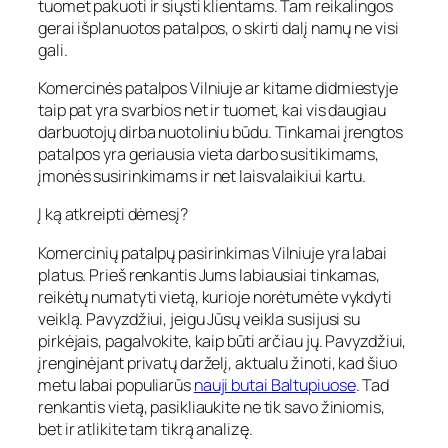
tuomet pakuoti ir siųsti klientams. Tam reikalingos
gerai išplanuotos patalpos, o skirti dalį namų ne visi
gali.
Komercinės patalpos Vilniuje ar kitame didmiestyje
taip pat yra svarbios net ir tuomet, kai vis daugiau
darbuotojų dirba nuotoliniu būdu. Tinkamai įrengtos
patalpos yra geriausia vieta darbo susitikimams,
įmonės susirinkimams ir net laisvalaikiui kartu.
Į ką atkreipti dėmesį?
Komercinių patalpų pasirinkimas Vilniuje yra labai
platus. Prieš renkantis Jums labiausiai tinkamas,
reikėtų numatyti vietą, kurioje norėtumėte vykdyti
veiklą. Pavyzdžiui, jeigu Jūsų veikla susijusi su
pirkėjais, pagalvokite, kaip būti arčiau jų. Pavyzdžiui,
įrenginėjant privatų darželį, aktualu žinoti, kad šiuo
metu labai populiarūs
nauji butai Baltupiuose
. Tad
renkantis vietą, pasikliaukite ne tik savo žiniomis,
bet ir atlikite tam tikrą analizę.