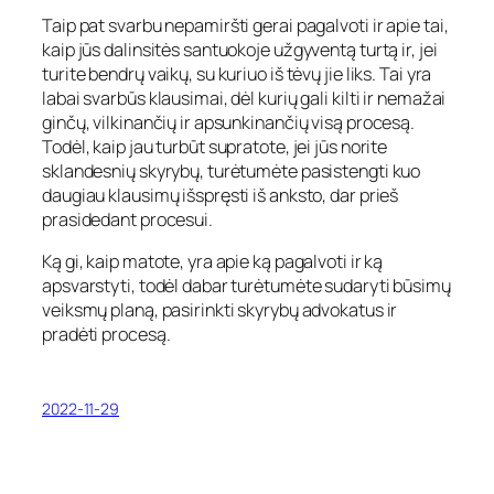
Taip pat svarbu nepamiršti gerai pagalvoti ir apie tai,
kaip jūs dalinsitės santuokoje užgyventą turtą ir, jei
turite bendrų vaikų, su kuriuo iš tėvų jie liks. Tai yra
labai svarbūs klausimai, dėl kurių gali kilti ir nemažai
ginčų, vilkinančių ir apsunkinančių visą procesą.
Todėl, kaip jau turbūt supratote, jei jūs norite
sklandesnių skyrybų, turėtumėte pasistengti kuo
daugiau klausimų išspręsti iš anksto, dar prieš
prasidedant procesui.
Ką gi, kaip matote, yra apie ką pagalvoti ir ką
apsvarstyti, todėl dabar turėtumėte sudaryti būsimų
veiksmų planą, pasirinkti skyrybų advokatus ir
pradėti procesą.
2022-11-29