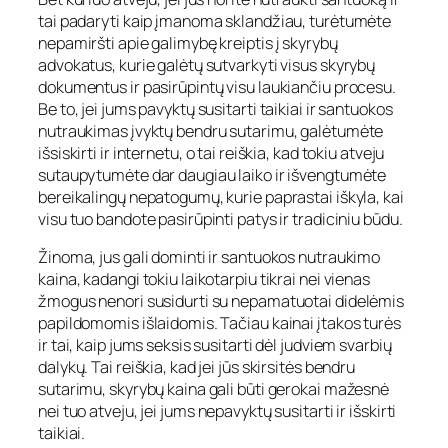
tai padaryti kaip įmanoma sklandžiau, turėtumėte
nepamiršti apie galimybę kreiptis į skyrybų
advokatus, kurie galėtų sutvarkyti visus skyrybų
dokumentus ir pasirūpintų visu laukiančiu procesu.
Be to, jei jums pavyktų susitarti taikiai ir santuokos
nutraukimas įvyktų bendru sutarimu, galėtumėte
išsiskirti ir internetu, o tai reiškia, kad tokiu atveju
sutaupytumėte dar daugiau laiko ir išvengtumėte
bereikalingų nepatogumų, kurie paprastai iškyla, kai
visu tuo bandote pasirūpinti patys ir tradiciniu būdu.
Žinoma, jus gali dominti ir santuokos nutraukimo
kaina, kadangi tokiu laikotarpiu tikrai nei vienas
žmogus nenori susidurti su nepamatuotai didelėmis
papildomomis išlaidomis. Tačiau kainai įtakos turės
ir tai, kaip jums seksis susitarti dėl judviem svarbių
dalykų. Tai reiškia, kad jei jūs skirsitės bendru
sutarimu, skyrybų kaina gali būti gerokai mažesnė
nei tuo atveju, jei jums nepavyktų susitarti ir išskirti
taikiai.