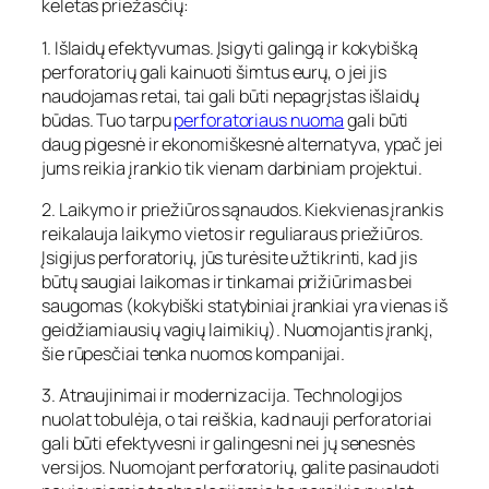
keletas priežasčių:
1. Išlaidų efektyvumas. Įsigyti galingą ir kokybišką
perforatorių gali kainuoti šimtus eurų, o jei jis
naudojamas retai, tai gali būti nepagrįstas išlaidų
būdas. Tuo tarpu
perforatoriaus nuoma
gali būti
daug pigesnė ir ekonomiškesnė alternatyva, ypač jei
jums reikia įrankio tik vienam darbiniam projektui.
2. Laikymo ir priežiūros sąnaudos. Kiekvienas įrankis
reikalauja laikymo vietos ir reguliaraus priežiūros.
Įsigijus perforatorių, jūs turėsite užtikrinti, kad jis
būtų saugiai laikomas ir tinkamai prižiūrimas bei
saugomas (kokybiški statybiniai įrankiai yra vienas iš
geidžiamiausių vagių laimikių). Nuomojantis įrankį,
šie rūpesčiai tenka nuomos kompanijai.
3. Atnaujinimai ir modernizacija. Technologijos
nuolat tobulėja, o tai reiškia, kad nauji perforatoriai
gali būti efektyvesni ir galingesni nei jų senesnės
versijos. Nuomojant perforatorių, galite pasinaudoti