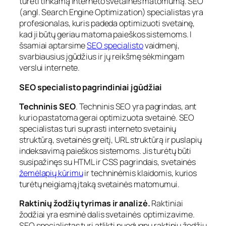
turėti tinkamą interneto svetainės matomumą. SEO
(angl. Search Engine Optimization) specialistas yra
profesionalas, kuris padeda optimizuoti svetainę,
kad ji būtų geriau matoma paieškos sistemoms. I
šsamiai aptarsime
SEO specialisto
vaidmenį,
svarbiausius įgūdžius ir jų reikšmę sėkmingam
verslui internete.
SEO specialisto pagrindiniai įgūdžiai
Techninis SEO
. Techninis SEO yra pagrindas, ant
kurio pastatoma gerai optimizuota svetainė. SEO
specialistas turi suprasti interneto svetainių
struktūrą, svetainės greitį, URL struktūrą ir puslapių
indeksavimą paieškos sistemoms. Jis turėtų būti
susipažinęs su HTML ir CSS pagrindais, svetainės
žemėlapių kūrimu
ir techninėmis klaidomis, kurios
turėtų neigiamą įtaką svetainės matomumui.
Raktinių žodžių tyrimas ir analizė.
Raktiniai
žodžiai yra esminė dalis svetainės optimizavime.
SEO specialistas turi atlikti nuodugnų raktinių žodžių