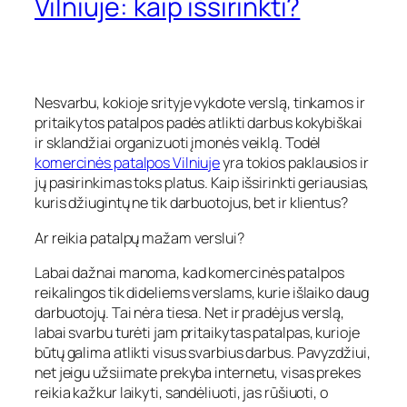
Vilniuje: kaip išsirinkti?
Nesvarbu, kokioje srityje vykdote verslą, tinkamos ir
pritaikytos patalpos padės atlikti darbus kokybiškai
ir sklandžiai organizuoti įmonės veiklą. Todėl
komercinės patalpos Vilniuje
yra tokios paklausios ir
jų pasirinkimas toks platus. Kaip išsirinkti geriausias,
kuris džiugintų ne tik darbuotojus, bet ir klientus?
Ar reikia patalpų mažam verslui?
Labai dažnai manoma, kad komercinės patalpos
reikalingos tik dideliems verslams, kurie išlaiko daug
darbuotojų. Tai nėra tiesa. Net ir pradėjus verslą,
labai svarbu turėti jam pritaikytas patalpas, kurioje
būtų galima atlikti visus svarbius darbus. Pavyzdžiui,
net jeigu užsiimate prekyba internetu, visas prekes
reikia kažkur laikyti, sandėliuoti, jas rūšiuoti, o