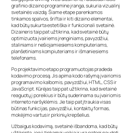
grafinio dizaino programine įranga, sukuria vizualinį
svetainės vaizdą. Šiame etape parenkamos
tinkamos spalvos, šriftai ir kiti dizaino elementai,
kad būtų sukurta estetiška ir funkcionali svetainė.
Dizaineris taip pat užtikrina, kad svetainė būtų
optimizuota įvairiems įrenginiams, pavyzdžiui,
staliniams ir nešiojamiesiems kompiuteriams,
planšetiniams kompiuteriams ir išmaniesiems
telefonams.
Po projektavimo etapo programuotojas pradeda
kodavimo procesą. Jis apima kodo rašymą įvairiomis
programavimo kalbomis, pavyzdžiui, HTML, CSS ir
JavaScript. Kūrėjas taip pat užtikrina, kad svetainė
reaguotų į poreikius ir būtų suderinama su įvairiomis
interneto naršyklėmis. Jie taip pat įtraukia visas
būtinas funkcijas, pavyzdžiui, kontaktų formas,
mokėjimo vartus ir pirkinių krepšelius.
Užbaigus kodavimą, svetainė išbandoma, kad būtų
užtikrinta, jog ji tinkamai veikia ir yra patogi naudoti.