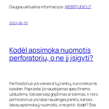
Daugiau aktualios informacijos:
WEBSTUDIO.LT
2023-06-03
Kodėl apsimoka nuomotis
perforatorių, o ne jį įsigyti?
Perforatorius yra vienas iš tų įrankių, kurio reikia ne
kasdien. Paprastai jis naudojamas specifinėms
užduotims, tokiose kaip gręžimas ar kalimas. Ir nors
perforatorius yra labai naudingas įrankis, kartais
labiau apsimoka jį nuomotis, o ne pirkti. Kodėl? Štai