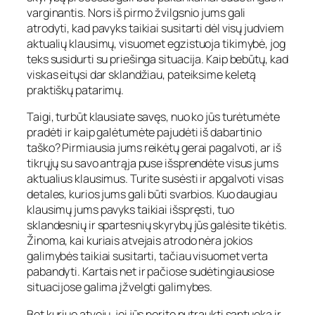
varginantis. Nors iš pirmo žvilgsnio jums gali
atrodyti, kad pavyks taikiai susitarti dėl visų judviem
aktualių klausimų, visuomet egzistuoja tikimybė, jog
teks susidurti su priešinga situacija. Kaip bebūtų, kad
viskas eitųsi dar sklandžiau, pateiksime keletą
praktiškų patarimų.
Taigi, turbūt klausiate savęs, nuo ko jūs turėtumėte
pradėti ir kaip galėtumėte pajudėti iš dabartinio
taško? Pirmiausia jums reikėtų gerai pagalvoti, ar iš
tikrųjų su savo antrąja puse išsprendėte visus jums
aktualius klausimus. Turite susėsti ir apgalvoti visas
detales, kurios jums gali būti svarbios. Kuo daugiau
klausimų jums pavyks taikiai išspręsti, tuo
sklandesnių ir spartesnių skyrybų jūs galėsite tikėtis.
Žinoma, kai kuriais atvejais atrodo nėra jokios
galimybės taikiai susitarti, tačiau visuomet verta
pabandyti. Kartais net ir pačiose sudėtingiausiose
situacijose galima įžvelgti galimybes.
Bet kuriuo atveju, jei jūs norite nutraukti santuoką ir