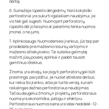
darbą.
6. Sumažėja rūpestis dėl gedimų. Nors kokybiški
perforatoriai yra sukurti ilgalaikiam naudojimui, jie
vis tiek gali sugesti. Nuomojant perforatorių,
rūpestis dėl jo taisymo ar pakeitimo tenka nuomos
įmonei, o ne jums.
7. Aplinkosauga. Nuomodamiesi įrankius, jūs taip pat
prisidedate prie mažesnio resursų vartojimo ir
mažesnio atliekų kiekio. Tai suteikia galimybę
mažinti jūsų poveikį aplinkai ir padėti tausoti
gamtinius išteklius.
Žinoma, yra atvejų, kai įsigyti perforatorių gali būti
prasminga, pavyzdžiui, jei nuolat atliekate darbus,
kur reikia šio įrankio, arba jei turite verslą, kuriam
reikalingas dažnas perforatoriaus naudojimas.
Tačiau daugeliui žmonių ir projektų, perforatoriaus
nuoma yra ekonomiška, patogu ir efektyvu.
Perforatoriaus nuomos kaina yra labai nedidelė -12-