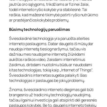
jautrūs oro sąlygoms, trikdžiams ar fizinei žalai,
todėl interneto ryšio kokybė yra stabilesnė. Tai
reiškia, kad mažesnė tikimybė patirti ryšio nutrūkimo
ar prastėjančios kokybės problemų.
Būsimų technologijų paruošimas
Šviesolaidinė technologija yra paruošta ateities
interneto paslaugoms. Dabar daugelis iš mūsų dar
naudoja internetą tiesiog naršymui, tačiau vis
dažniau mes naudojame internetą žiūrėdami
aukštos raiškos video, žaisdami internetinius
žaidimus, dirbdami nuotoliniu būdu ar naudodami
kitas technologijas, tokią kaip „Internet of Things”.
Šviesolaidinis internetas sugeba palaikyti šias
technologijas ir paslaugas be jokių problemų.
Žinoma, šviesolaidinio interneto diegimas gali būti
brangesnis už tradicinių technologijų naudojimą,
tačiau ilgainiui investicija gali atsipirkti dėl geresnės
paslaugos kokybės. Be to, daugelis interneto tiekėjų