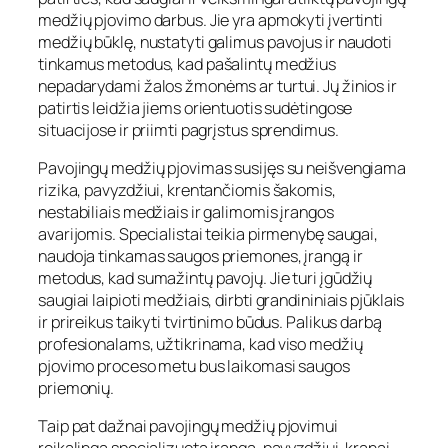
medžių pjovimo darbus. Jie yra apmokyti įvertinti
medžių būklę, nustatyti galimus pavojus ir naudoti
tinkamus metodus, kad pašalintų medžius
nepadarydami žalos žmonėms ar turtui. Jų žinios ir
patirtis leidžia jiems orientuotis sudėtingose
situacijose ir priimti pagrįstus sprendimus.
Pavojingų medžių pjovimas susijęs su neišvengiama
rizika, pavyzdžiui, krentančiomis šakomis,
nestabiliais medžiais ir galimomis įrangos
avarijomis. Specialistai teikia pirmenybę saugai,
naudoja tinkamas saugos priemones, įrangą ir
metodus, kad sumažintų pavojų. Jie turi įgūdžių
saugiai laipioti medžiais, dirbti grandininiais pjūklais
ir prireikus taikyti tvirtinimo būdus. Palikus darbą
profesionalams, užtikrinama, kad viso medžių
pjovimo proceso metu bus laikomasi saugos
priemonių.
Taip pat dažnai pavojingų medžių pjovimui