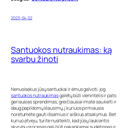
2023-04-02
Santuokos nutraukimas: ką
svarbu žinoti
Nenusisekus jūsų santuokai ir ėmus galvoti, jog
santuokos nutraukimas
galėtų būti vienintelis ir pats
geriausias sprendimas, greičiausiai imate sau kelti ir
daug papildomų klausimų, į kuriuos pirmiausia
norėtumėte gauti išsamius ir aiškius atsakymus. Bet
kuriuo atveju, turite nusiteikti, kad jūsų laukiantis
skyrybų procesas gali būti pakankamai sudėtingas ir