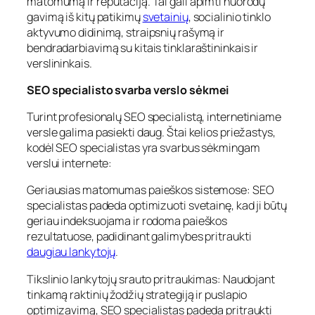
matomumą ir reputaciją. Tai gali apimti nuorodų
gavimą iš kitų patikimų
svetainių
, socialinio tinklo
aktyvumo didinimą, straipsnių rašymą ir
bendradarbiavimą su kitais tinklaraštininkais ir
verslininkais.
SEO specialisto svarba verslo sėkmei
Turint profesionalų SEO specialistą, internetiniame
versle galima pasiekti daug. Štai kelios priežastys,
kodėl SEO specialistas yra svarbus sėkmingam
verslui internete:
Geriausias matomumas paieškos sistemose: SEO
specialistas padeda optimizuoti svetainę, kad ji būtų
geriau indeksuojama ir rodoma paieškos
rezultatuose, padidinant galimybes pritraukti
daugiau lankytojų
.
Tikslinio lankytojų srauto pritraukimas: Naudojant
tinkamą raktinių žodžių strategiją ir puslapio
optimizavimą, SEO specialistas padeda pritraukti