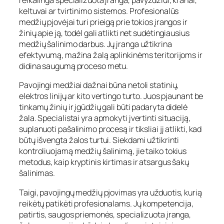
reikalinga specializuota įranga, pavyzdžiui, kranai,
keltuvai ar tvirtinimo sistemos. Profesionalūs
medžių pjovėjai turi prieigą prie tokios įrangos ir
žinių apie ją, todėl gali atlikti net sudėtingiausius
medžių šalinimo darbus. Jų įranga užtikrina
efektyvumą, mažina žalą aplinkinėms teritorijoms ir
didina saugumą proceso metu.
Pavojingi medžiai dažnai būna netoli statinių,
elektros linijų ar kito vertingo turto. Juos pjaunant be
tinkamų žinių ir įgūdžių gali būti padaryta didelė
žala. Specialistai yra apmokyti įvertinti situaciją,
suplanuoti pašalinimo procesą ir tiksliai jį atlikti, kad
būtų išvengta žalos turtui. Siekdami užtikrinti
kontroliuojamą medžių šalinimą, jie taiko tokius
metodus, kaip kryptinis kirtimas ir atsargus šakų
šalinimas.
Taigi, pavojingų medžių pjovimas yra užduotis, kurią
reikėtų patikėti profesionalams. Jų kompetencija,
patirtis, saugos priemonės, specializuota įranga,