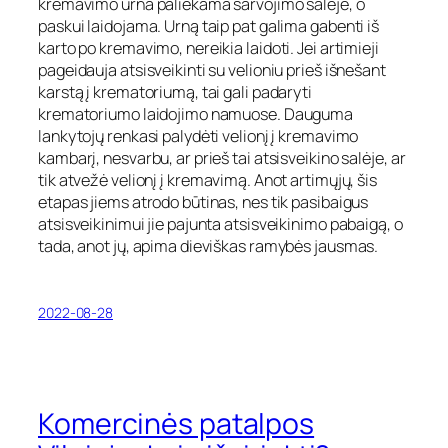
kremavimo urna paliekama šarvojimo salėje, o
paskui laidojama. Urną taip pat galima gabenti iš
karto po kremavimo, nereikia laidoti. Jei artimieji
pageidauja atsisveikinti su velioniu prieš išnešant
karstą į krematoriumą, tai gali padaryti
krematoriumo laidojimo namuose. Dauguma
lankytojų renkasi palydėti velionį į kremavimo
kambarį, nesvarbu, ar prieš tai atsisveikino salėje, ar
tik atvežė velionį į kremavimą. Anot artimųjų, šis
etapas jiems atrodo būtinas, nes tik pasibaigus
atsisveikinimui jie pajunta atsisveikinimo pabaigą, o
tada, anot jų, apima dieviškas ramybės jausmas.
2022-08-28
Komercinės patalpos