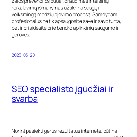
žalos prevencijos būdai, draudimas ir teisinių
reikalavimų išmanymas užtikrina saugų ir
veiksmingą medžių pjovimo procesą. Samdydami
profesionalus ne tik apsaugosite save ir savo turtą,
bet ir prisidėsite prie bendro aplinkinių saugumo ir
gerovės.
2023-06-20
SEO specialisto įgūdžiai ir
svarba
Norint pasiekti gerus rezultatus internete, būtina