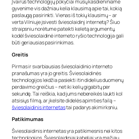
Įvairūs technologijų pokyčiai mūsų kasdieniniame
gyvenime vis dažniau kelia klausimą apie tai, kokią
paslaugą pasirinkti. Vienas iš tokių klausimų – ar
verta Vilniuje įsivesti šviesolaidinį internetą? Šiuo
straipsniu norėtume pateikti keletą argumentų,
kodėl šviesolaidinė interneto ryšio technologija gali
būti geriausias pasirinkimas.
Greitis
Pirmas ir svarbiausias šviesolaidinio interneto
pranašumas yra jo greitis. Šviesolaidinės
technologijos leidžia pasiekti itin didelius duomenų
perdavimo greičius – net iki kelių gigabitų per
sekundę. Tai reiškia, kad jums nebereikės laukti kol
atsisiųs filmą, ar įkelsite didelės apimties failą –
šviesolaidinis internetas
tai padarys akimirksniu.
Patikimumas
Šviesolaidinis internetas yra patikimesnis nei kitos
technologijos. Šviesolaidiniai kabeliai yra mažiau