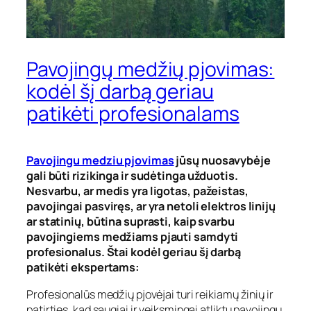
Pavojingų medžių pjovimas:
kodėl šį darbą geriau
patikėti profesionalams
Pavojingu medziu pjovimas
jūsų nuosavybėje
gali būti rizikinga ir sudėtinga užduotis.
Nesvarbu, ar medis yra ligotas, pažeistas,
pavojingai pasviręs, ar yra netoli elektros linijų
ar statinių, būtina suprasti, kaip svarbu
pavojingiems medžiams pjauti samdyti
profesionalus. Štai kodėl geriau šį darbą
patikėti ekspertams:
Profesionalūs medžių pjovėjai turi reikiamų žinių ir
patirties, kad saugiai ir veiksmingai atliktų pavojingų