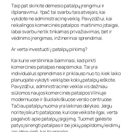
Taip pat skirkite dėmesio patalpų įrengimui ir
išplanavimui. Ypač tai svarbu tais atvejais, kai
vykdote ne administracinę veiklą. Pavyzdžiui, kai
reikalingos komercinės patalpos maitinimo įstaigai,
labai svarbu ne tik tinkamas privažiavimas, bet ir
vėdinimo įrengimas, inžineriniai sprendimai.
Ar verta investuoti į patalpų pirkimą?
Kai kurie verslininkai baiminasi, kad pirkti
komercines patalpas neapsimoka. Tai yra
individualus sprendimas ir priklauso nuo to, kiek laiko
planuojate vykdyti veiklą bei kokių patalpų ieškote.
Pavyzdžiui, administracinei veiklai vis dažniau
siūlomos naujos komercinės patalpos Vilniuje
moderniuose ir šiuolaikiškuose verslo centruose.
Tačiau patalpų nuoma yra laikinas dalykas. Jeigu
norite įsikurti patalpose, kuriose veiksite ilgai, verta
pagalvoti apie patalpų įsigijimą. Tuomet galėsite
patys įsirengti patalpas ir be jokių papildomų leidimų
jas atnaujinti, kai to prireiks.