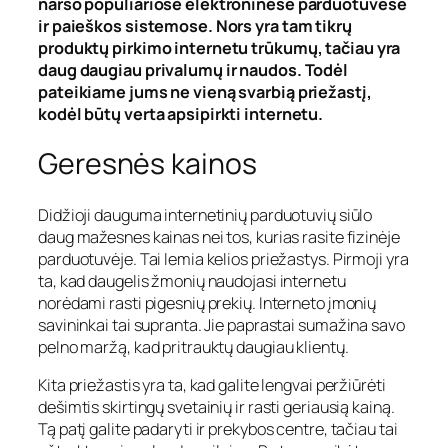
naršo populiariose elektroninėse parduotuvėse
ir paieškos sistemose. Nors yra tam tikrų
produktų pirkimo internetu trūkumų, tačiau yra
daug daugiau privalumų ir naudos. Todėl
pateikiame jums ne vieną svarbią priežastį,
kodėl būtų verta apsipirkti internetu.
Geresnės kainos
Didžioji dauguma internetinių parduotuvių siūlo
daug mažesnes kainas nei tos, kurias rasite fizinėje
parduotuvėje. Tai lemia kelios priežastys. Pirmoji yra
ta, kad daugelis žmonių naudojasi internetu
norėdami rasti pigesnių prekių. Interneto įmonių
savininkai tai supranta. Jie paprastai sumažina savo
pelno maržą, kad pritrauktų daugiau klientų.
Kita priežastis yra ta, kad galite lengvai peržiūrėti
dešimtis skirtingų svetainių ir rasti geriausią kainą.
Tą patį galite padaryti ir prekybos centre, tačiau tai