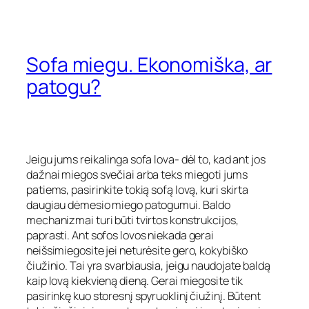
Sofa miegu. Ekonomiška, ar
patogu?
Jeigu jums reikalinga sofa lova- dėl to, kad ant jos
dažnai miegos svečiai arba teks miegoti jums
patiems, pasirinkite tokią sofą lovą, kuri skirta
daugiau dėmesio miego patogumui. Baldo
mechanizmai turi būti tvirtos konstrukcijos,
paprasti. Ant sofos lovos niekada gerai
neišsimiegosite jei neturėsite gero, kokybiško
čiužinio. Tai yra svarbiausia, jeigu naudojate baldą
kaip lovą kiekvieną dieną. Gerai miegosite tik
pasirinkę kuo storesnį spyruoklinį čiužinį. Būtent