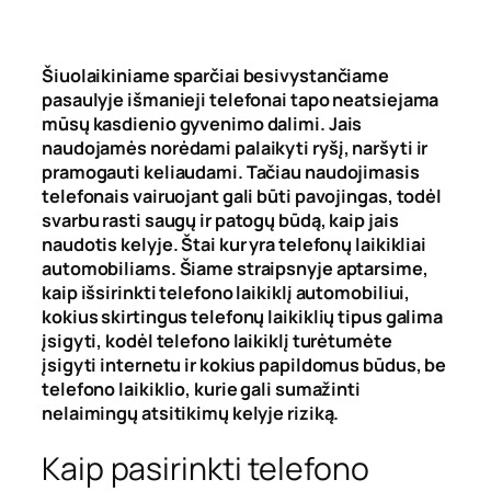
Šiuolaikiniame sparčiai besivystančiame
pasaulyje išmanieji telefonai tapo neatsiejama
mūsų kasdienio gyvenimo dalimi. Jais
naudojamės norėdami palaikyti ryšį, naršyti ir
pramogauti keliaudami. Tačiau naudojimasis
telefonais vairuojant gali būti pavojingas, todėl
svarbu rasti saugų ir patogų būdą, kaip jais
naudotis kelyje. Štai kur yra telefonų laikikliai
automobiliams. Šiame straipsnyje aptarsime,
kaip išsirinkti telefono laikiklį automobiliui,
kokius skirtingus telefonų laikiklių tipus galima
įsigyti, kodėl telefono laikiklį turėtumėte
įsigyti internetu ir kokius papildomus būdus, be
telefono laikiklio, kurie gali sumažinti
nelaimingų atsitikimų kelyje riziką.
Kaip pasirinkti telefono