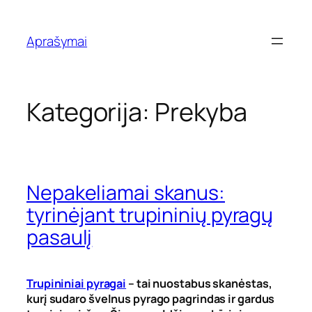
Eiti
prie
Aprašymai
turinio
Kategorija:
Prekyba
Nepakeliamai skanus:
tyrinėjant trupininių pyragų
pasaulį
Trupininiai pyragai
– tai nuostabus skanėstas,
kurį sudaro švelnus pyrago pagrindas ir gardus