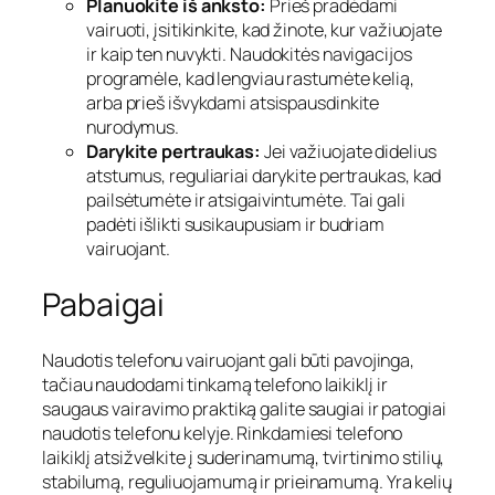
Planuokite iš anksto:
Prieš pradėdami
vairuoti, įsitikinkite, kad žinote, kur važiuojate
ir kaip ten nuvykti. Naudokitės navigacijos
programėle, kad lengviau rastumėte kelią,
arba prieš išvykdami atsispausdinkite
nurodymus.
Darykite pertraukas:
Jei važiuojate didelius
atstumus, reguliariai darykite pertraukas, kad
pailsėtumėte ir atsigaivintumėte. Tai gali
padėti išlikti susikaupusiam ir budriam
vairuojant.
Pabaigai
Naudotis telefonu vairuojant gali būti pavojinga,
tačiau naudodami tinkamą telefono laikiklį ir
saugaus vairavimo praktiką galite saugiai ir patogiai
naudotis telefonu kelyje. Rinkdamiesi telefono
laikiklį atsižvelkite į suderinamumą, tvirtinimo stilių,
stabilumą, reguliuojamumą ir prieinamumą. Yra kelių