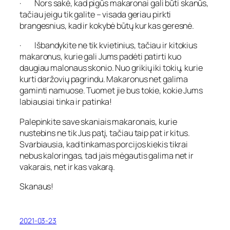
· Nors sakė, kad pigūs makaronai gali būti skanūs,
tačiau jeigu tik galite – visada geriau pirkti
brangesnius, kad ir kokybė būtų kur kas geresnė.
· Išbandykite ne tik kvietinius, tačiau ir kitokius
makaronus, kurie gali Jums padėti patirti kuo
daugiau malonaus skonio. Nuo grikių iki tokių, kurie
kurti daržovių pagrindu. Makaronus net galima
gaminti namuose. Tuomet jie bus tokie, kokie Jums
labiausiai tinka ir patinka!
Palepinkite save skaniais makaronais, kurie
nustebins ne tik Jus patį, tačiau taip pat ir kitus.
Svarbiausia, kad tinkamas porcijos kiekis tikrai
nebus kaloringas, tad jais mėgautis galima net ir
vakarais, net ir kas vakarą.
Skanaus!
2021-03-23