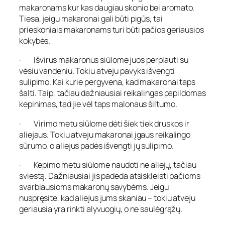
makaronams kur kas daugiau skonio bei aromato.
Tiesa, jeigu makaronai gali būti pigūs, tai
prieskoniais makaronams turi būti pačios geriausios
kokybės.
· Išvirus makaronus siūlome juos perplauti su
vėsiu vandeniu. Tokiu atveju pavyks išvengti
sulipimo. Kai kurie pergyvena, kad makaronai taps
šalti. Taip, tačiau dažniausiai reikalingas papildomas
kepinimas, tad jie vėl taps malonaus šiltumo.
· Virimo metu siūlome dėti šiek tiek druskos ir
aliejaus. Tokiu atveju makaronai įgaus reikalingo
sūrumo, o aliejus padės išvengti jų sulipimo.
· Kepimo metu siūlome naudoti ne aliejų, tačiau
sviestą. Dažniausiai jis padeda atsiskleisti pačioms
svarbiausioms makaronų savybėms. Jeigu
nuspręsite, kad aliejus jums skaniau – tokiu atveju
geriausia yra rinkti alyvuogių, o ne saulėgrąžų.