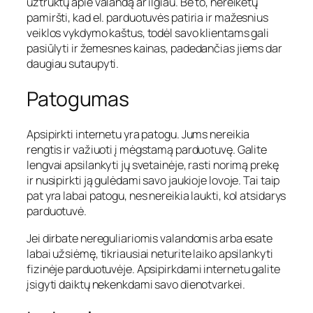
užtruktų apie valandą ar ilgiau. Be to, nereikėtų
pamiršti, kad el. parduotuvės patiria ir mažesnius
veiklos vykdymo kaštus, todėl savo klientams gali
pasiūlyti ir žemesnes kainas, padedančias jiems dar
daugiau sutaupyti.
Patogumas
Apsipirkti internetu yra patogu. Jums nereikia
rengtis ir važiuoti į mėgstamą parduotuvę. Galite
lengvai apsilankyti jų svetainėje, rasti norimą prekę
ir nusipirkti ją gulėdami savo jaukioje lovoje. Tai taip
pat yra labai patogu, nes nereikia laukti, kol atsidarys
parduotuvė.
Jei dirbate nereguliariomis valandomis arba esate
labai užsiėmę, tikriausiai neturite laiko apsilankyti
fizinėje parduotuvėje. Apsipirkdami internetu galite
įsigyti daiktų nekenkdami savo dienotvarkei.