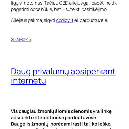
ligų simptomus. Tačiau CBD aliejus gali padėti ne tik
pagerinti odos būklę, bet ir suteikti pasitikėjimo.
Aliejaus galima įsigyti
cbdjoy.lt
el. parduotuvėje.
2023-01-15
Daug privalumų apsiperkant
internetu
Vis daugiau žmonių šiomis dienomis yra linkę
apsipirkti internetinėse parduotuvėse.
Daugelis žmonių, norėdami rasti tai, ko ieško,