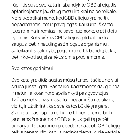
rūpintis savo sveikata ir išbandykite CBD aliejų. Jis
aptarinėjamas jau daug metų ir tikrai ne be reikalo.
Nors skeptikai mano, kad CBD aliejus yra ne tik
nepadedantis, bet ir pavojingas, kai kurie iš karto
juos ramina ir remiasi ne savo nuomone, o atliktais
tyrimais. Kokybiškas CBD aliejus gali būti ne tik
saugus, bet ir naudingas žmogaus organizmui,
suteikiantis galimybę pagerinti ne tik bendrą būklę,
bet ir kovoti su įsisenėjusiomis problemomis.
Sveikatos gerinimui
Sveikata yra didžiausias mūsų turtas, tačiau ne visi
skuba jį išsaugoti. Pasitaiko, kad žmonės daug dirba
ir neturi laiko ar noro apsilankyti pas gydytojus.
Tačiau kiekvienas mūsų turi nepamiršti reguliarių
vizitų ir užtikrinti, kad sveikatos būklė yra gera.
Sveikata pasirūpinti reikia ne tik senjorams, bet ir
jauniems žmonėms ir CBD aliejus gali tą padėti
padaryti. Tačiau prieš pradedant naudoti CBD aliejų
reikia nepamiršti, kad jis netinka tiems, kurie vartoja