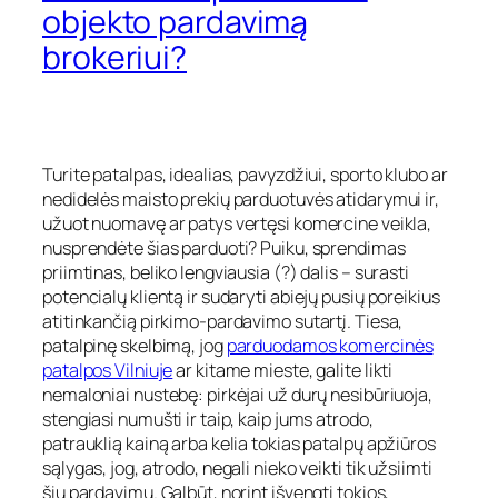
objekto pardavimą
brokeriui?
Turite patalpas, idealias, pavyzdžiui, sporto klubo ar
nedidelės maisto prekių parduotuvės atidarymui ir,
užuot nuomavę ar patys vertęsi komercine veikla,
nusprendėte šias parduoti? Puiku, sprendimas
priimtinas, beliko lengviausia (?) dalis – surasti
potencialų klientą ir sudaryti abiejų pusių poreikius
atitinkančią pirkimo-pardavimo sutartį. Tiesa,
patalpinę skelbimą, jog
parduodamos komercinės
patalpos Vilniuje
ar kitame mieste, galite likti
nemaloniai nustebę: pirkėjai už durų nesibūriuoja,
stengiasi numušti ir taip, kaip jums atrodo,
patrauklią kainą arba kelia tokias patalpų apžiūros
sąlygas, jog, atrodo, negali nieko veikti tik užsiimti
šių pardavimu. Galbūt, norint išvengti tokios,