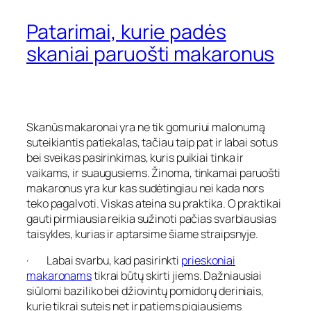
Patarimai, kurie padės
skaniai paruošti makaronus
Skanūs makaronai yra ne tik gomuriui malonumą
suteikiantis patiekalas, tačiau taip pat ir labai sotus
bei sveikas pasirinkimas, kuris puikiai tinka ir
vaikams, ir suaugusiems. Žinoma, tinkamai paruošti
makaronus yra kur kas sudėtingiau nei kada nors
teko pagalvoti. Viskas ateina su praktika. O praktikai
gauti pirmiausia reikia sužinoti pačias svarbiausias
taisykles, kurias ir aptarsime šiame straipsnyje.
· Labai svarbu, kad pasirinkti
prieskoniai
makaronams
tikrai būtų skirti jiems. Dažniausiai
siūlomi baziliko bei džiovintų pomidorų deriniais,
kurie tikrai suteis net ir patiems pigiausiems