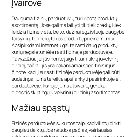
Įvairovė
Dauguma fizinių parduotuvių turi ribotą produktų
asortimentą. Jose galima laikyti tik tiek prekių, kiek
leidžia fizinė vieta, be to, dažnai egzistuoja daugybė
taisyklių, turinčių įtakos produktų prieinamumui.
Apsipirkdami internetu galite rasti daug produktų,
kurių negalėtumėte rasti fizinėje parduotuvėje.
Pavyzdžiui, jei jūs norite įsigyti tam tikrą juvelyrinį
dirbinį, tačiau jis yra pakankamai specifinis ir jūs
žinote, kad jį surasti fizinėje parduotuvėje gali būti
sudėtinga, jums tereikia apsilankyti pasirinktoje el.
parduotuvėje, kurioje jums atsivertų gerokai
didesnis skirtingų juvelyrinių dirbinių asortimentas.
Mažiau spąstų
Fizinės parduotuvės sukurtos taip, kad viliotų pirkti
daugiau daiktų. Jos naudoja pačias įvairiausias
reklamas ir papildomas priemones, kurios paskatina