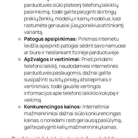
parduotuvės siūlo platesnį telefonų laikiklių
pasirinkimą, todėl galite palyginti skirtingų
prekių ženklų, modelių ir kainų modelius, kad
rastumėte geriausiai jūsų poreikius atitinkantį
variantą.
Patogus apsipirkimas:
Pirkimas internetu
leidžia apsipirkti patogiai sėdint savo namuose
ar biure ir nesilankant fizinėje parduotuvėje.
Apžvalgos ir vertinimai:
Prieš pirkdami
telefono laikiklį, naudodamiesi internetinės
parduotuvės paslaugomis, dažnai galite
susipažinti su kitų pirkėjų atsiliepimais ir
vertinimais, todėl gausite vertingos
informacijos apie telefono laikiklio kokybę ir
veikimą.
Konkurencingos kainos:
Internetiniai
mažmenininkai dažnai siūlo konkurencingas
kainas, o norėdami rasti geriausią pasiūlymą,
galite palyginti kelių mažmenininkų kainas.