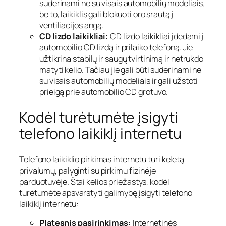
suderinami ne su visais automobilių modeliais,
be to, laikiklis gali blokuoti oro srautą į
ventiliacijos angą.
CD lizdo laikikliai:
CD lizdo laikikliai įdedami į
automobilio CD lizdą ir prilaiko telefoną. Jie
užtikrina stabilų ir saugų tvirtinimą ir netrukdo
matyti kelio. Tačiau jie gali būti suderinami ne
su visais automobilių modeliais ir gali užstoti
prieigą prie automobilio CD grotuvo.
Kodėl turėtumėte įsigyti
telefono laikiklį internetu
Telefono laikiklio pirkimas internetu turi keletą
privalumų, palyginti su pirkimu fizinėje
parduotuvėje. Štai kelios priežastys, kodėl
turėtumėte apsvarstyti galimybę įsigyti telefono
laikiklį internetu:
Platesnis pasirinkimas:
Internetinės