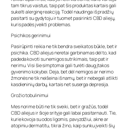
tam tikrus vaistus, taip pat šis produktas kartais gali
sukelti alerginę reakciją. Todėl naudinga iš pradžių
pasitarti su gydytoju ir tuomet pasirinkti CBD aliejų,
kuris padės įveikti problemas.
Psichikos gerinimui
Pasirūpinti reikia ne tik bendra sveikatos būkle, bet ir
psichika. CBD aliejus neretai garbinamas dėl to, kad
padeda kovoti su nemigos sutrikimais, taip pat ir
nerimu. Visi šie simptomai gali turėti daug įtakos
gyvenimo kokybei. Deja, bet dėl nemigos ar nerimo
žmonės ne tik neišeina iš namų, bet ir nebegali atlikti
kasdieninių darbų, kartais net suserga depresija.
Grožio tobulinimui
Mes norime būti ne tik sveiki, bet ir gražūs, todėl
CBD aliejus ir šioje srityje gali labai pasitarnauti. Tie,
kurie kovoja su odos ligomis, pavyzdžiui, akne ar
atopiniu dermatitu, tikrai žino, kaip sunku įveikti šių