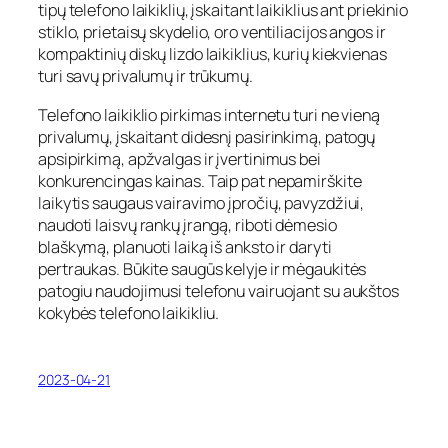
tipų telefono laikiklių, įskaitant laikiklius ant priekinio
stiklo, prietaisų skydelio, oro ventiliacijos angos ir
kompaktinių diskų lizdo laikiklius, kurių kiekvienas
turi savų privalumų ir trūkumų.
Telefono laikiklio pirkimas internetu turi ne vieną
privalumų, įskaitant didesnį pasirinkimą, patogų
apsipirkimą, apžvalgas ir įvertinimus bei
konkurencingas kainas. Taip pat nepamirškite
laikytis saugaus vairavimo įpročių, pavyzdžiui,
naudoti laisvų rankų įrangą, riboti dėmesio
blaškymą, planuoti laiką iš anksto ir daryti
pertraukas. Būkite saugūs kelyje ir mėgaukitės
patogiu naudojimusi telefonu vairuojant su aukštos
kokybės telefono laikikliu.
2023-04-21