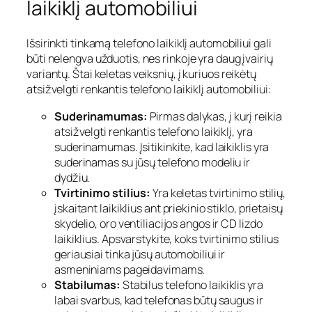
laikiklį automobiliui
Išsirinkti tinkamą telefono laikiklį automobiliui gali
būti nelengva užduotis, nes rinkoje yra daug įvairių
variantų. Štai keletas veiksnių, į kuriuos reikėtų
atsižvelgti renkantis telefono laikiklį automobiliui:
Suderinamumas:
Pirmas dalykas, į kurį reikia
atsižvelgti renkantis telefono laikiklį, yra
suderinamumas. Įsitikinkite, kad laikiklis yra
suderinamas su jūsų telefono modeliu ir
dydžiu.
Tvirtinimo stilius:
Yra keletas tvirtinimo stilių,
įskaitant laikiklius ant priekinio stiklo, prietaisų
skydelio, oro ventiliacijos angos ir CD lizdo
laikiklius. Apsvarstykite, koks tvirtinimo stilius
geriausiai tinka jūsų automobiliui ir
asmeniniams pageidavimams.
Stabilumas:
Stabilus telefono laikiklis yra
labai svarbus, kad telefonas būtų saugus ir