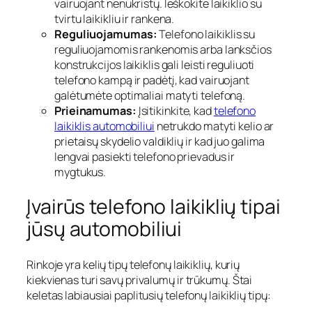
vairuojant nenukristų. Ieškokite laikiklio su
tvirtu laikikliu ir rankena.
Reguliuojamumas:
Telefono laikiklis su
reguliuojamomis rankenomis arba lanksčios
konstrukcijos laikiklis gali leisti reguliuoti
telefono kampą ir padėtį, kad vairuojant
galėtumėte optimaliai matyti telefoną.
Prieinamumas:
Įsitikinkite, kad
telefono
laikiklis automobiliui
netrukdo matyti kelio ar
prietaisų skydelio valdiklių ir kad juo galima
lengvai pasiekti telefono prievadus ir
mygtukus.
Įvairūs telefono laikiklių tipai
jūsų automobiliui
Rinkoje yra kelių tipų telefonų laikiklių, kurių
kiekvienas turi savų privalumų ir trūkumų. Štai
keletas labiausiai paplitusių telefonų laikiklių tipų: