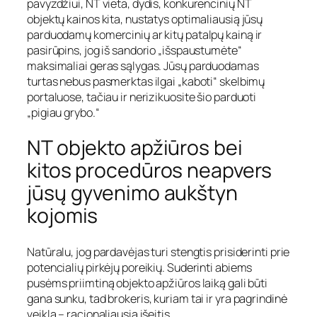
pavyzdžiui, NT vieta, dydis, konkurencinių NT
objektų kainos kita, nustatys optimaliausią jūsų
parduodamų komercinių ar kitų patalpų kainą ir
pasirūpins, jog iš sandorio „išspaustumėte“
maksimaliai geras sąlygas. Jūsų parduodamas
turtas nebus pasmerktas ilgai „kaboti“ skelbimų
portaluose, tačiau ir nerizikuosite šio parduoti
„pigiau grybo.“
NT objekto apžiūros bei
kitos procedūros neapvers
jūsų gyvenimo aukštyn
kojomis
Natūralu, jog pardavėjas turi stengtis prisiderinti prie
potencialių pirkėjų poreikių. Suderinti abiems
pusėms priimtiną objekto apžiūros laiką gali būti
gana sunku, tad brokeris, kuriam tai ir yra pagrindinė
veikla – racionaliausia išeitis.