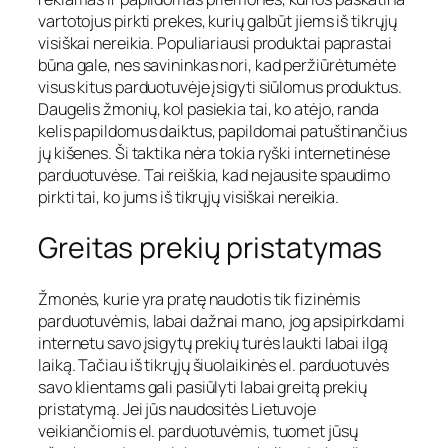
vartotojus pirkti prekes, kurių galbūt jiems iš tikrųjų
visiškai nereikia. Populiariausi produktai paprastai
būna gale, nes savininkas nori, kad peržiūrėtumėte
visus kitus parduotuvėje įsigyti siūlomus produktus.
Daugelis žmonių, kol pasiekia tai, ko atėjo, randa
kelis papildomus daiktus, papildomai patuštinančius
jų kišenes. Ši taktika nėra tokia ryški internetinėse
parduotuvėse. Tai reiškia, kad nejausite spaudimo
pirkti tai, ko jums iš tikrųjų visiškai nereikia.
Greitas prekių pristatymas
Žmonės, kurie yra pratę naudotis tik fizinėmis
parduotuvėmis, labai dažnai mano, jog apsipirkdami
internetu savo įsigytų prekių turės laukti labai ilgą
laiką. Tačiau iš tikrųjų šiuolaikinės el. parduotuvės
savo klientams gali pasiūlyti labai greitą prekių
pristatymą. Jei jūs naudositės Lietuvoje
veikiančiomis el. parduotuvėmis, tuomet jūsų