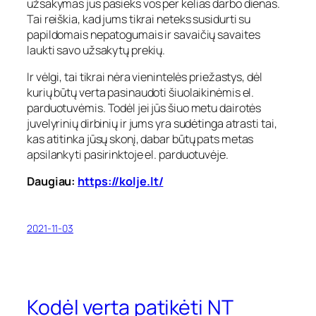
užsakymas jus pasieks vos per kelias darbo dienas.
Tai reiškia, kad jums tikrai neteks susidurti su
papildomais nepatogumais ir savaičių savaites
laukti savo užsakytų prekių.
Ir vėlgi, tai tikrai nėra vienintelės priežastys, dėl
kurių būtų verta pasinaudoti šiuolaikinėmis el.
parduotuvėmis. Todėl jei jūs šiuo metu dairotės
juvelyrinių dirbinių ir jums yra sudėtinga atrasti tai,
kas atitinka jūsų skonį, dabar būtų pats metas
apsilankyti pasirinktoje el. parduotuvėje.
Daugiau:
https://kolje.lt/
2021-11-03
Kodėl verta patikėti NT