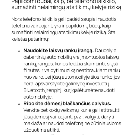
Papildomi būdai, kaip, be telefono laikiklio,
sumažinti nelaimingų atsitikimų kelyje riziką
Nors telefono laikiklis gali padėti saugiai naudotis
telefonu vairuojant, yra ir papildomų būdų, kaip
sumažinti nelaimingų atsitikimų kelyje riziką. Štai
keletas patarimų:
Naudokite laisvų rankų įrangą:
Daugelyje
dabartinių automobilių yra įmontuotos laisvų
rankų įrangos, kurios leidžia skambinti, siųsti
žinutes ir valdyti muziką neatitraukiant rankų
nuo vairo. Jei jūsų automobilyje šios funkcijos
nėra, apsvarstykite galimybę investuoti į
Bluetooth įrenginį, kurį galėtumėte naudoti
automobilyje.
Ribokite dėmesį blaškančius dalykus:
Venkite bet kokių veiksmų, kurie gali atitraukti
jūsų dėmesį vairuojant, pvz., valgyti, daryti
makiažą ar naudoti telefoną ne būtiniausioms
užduotims atlikti.