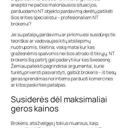
anaiptol ne pačios maloniausios situacijos,
parduodamo NT objekto pardavimą derėtų patikėti
šios srities specialistui – profesionaliam NT
brokeriui?
Jei su patalpų pardavimu ar pirkimu esi susidūręs tik
teoriškai ar vadovaujasi kitų atsiliepimų
nuotrupomis, tikėtina, viską matai kur kas
gražesnėmis spalvomis nei šios atrodo iš tikrųjų. NT
brokeris šią patirtį gali padaryti kur kas šviesesnę.
Žemiau pateikti pagrindiniai argumentai, kurie
turėtų priversti pasvarstyti, galbūt brokeris – iš tiesų
geras sprendimas norintiems parduoti komercines
ar kitos paskirties patalpas.
Susiderės dėl maksimaliai
geros kainos
Brokeris, atsižvelgęs į tokius niuansus, kaip,