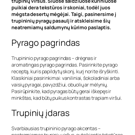
trupinių viršus. Šiuose saldžiuose kūriniuose
puikiai dera tekstūros ir skoniai, todėl juos
mėgsta desertų mėgėjai. Taigi, pasinersime į
trupininių pyragų pasaulį ir atskleisime šių
neatremiamų saldumynų kūrimo paslaptis.
Pyrago pagrindas
Trupininio pyrago pagrindas – drėgnas ir
aromatingas pyrago pagrindas. Pasirinkite pyrago
receptą, kuris papildytų skonį, kurį norite išryškinti.
Klasikiniai pasirinkimai: vaniliniai, šokoladiniai arba
vaisių pyragai, pavyzdžiui, obuolių ar mėlynių.
Pasirūpinkite, kad pyragas būtų gerai iškepęs ir
minkštas, kad būtų puikus kontrastas trapiam viršui.
Trupinių įdaras
Svarbiausias trupininio pyrago akcentas –