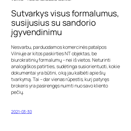
Sutvarkys visus formalumus,
susijusius su sandorio
įgyvendinimu
Nesvarbu, parduodamos komercinės patalpos
Vilniuje ar kitos paskirties NT objektas, be
biurokratinių formalumų – nei iš vietos. Neturinti
analogiškos patirties, sudėtinga susiorientuoti, kokie
dokumentai yra būtini, o ką jau kalbėti apie šių
tvarkymą. Tai – dar vienas rūpestis, kurį patyręs
brokeris yra pasirengęs nuimti nuo savo kliento
pečių.
2021-03-30