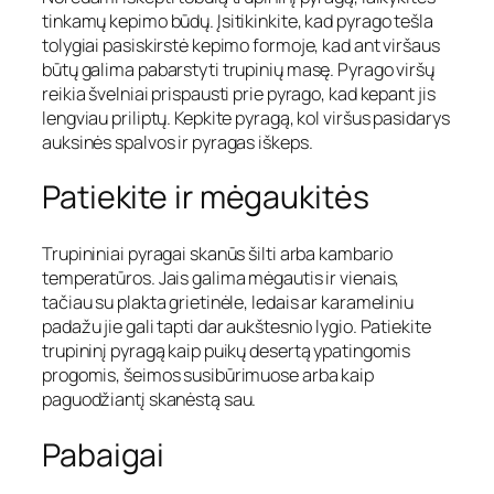
tinkamų kepimo būdų. Įsitikinkite, kad pyrago tešla
tolygiai pasiskirstė kepimo formoje, kad ant viršaus
būtų galima pabarstyti trupinių masę. Pyrago viršų
reikia švelniai prispausti prie pyrago, kad kepant jis
lengviau priliptų. Kepkite pyragą, kol viršus pasidarys
auksinės spalvos ir pyragas iškeps.
Patiekite ir mėgaukitės
Trupininiai pyragai skanūs šilti arba kambario
temperatūros. Jais galima mėgautis ir vienais,
tačiau su plakta grietinėle, ledais ar karameliniu
padažu jie gali tapti dar aukštesnio lygio. Patiekite
trupininį pyragą kaip puikų desertą ypatingomis
progomis, šeimos susibūrimuose arba kaip
paguodžiantį skanėstą sau.
Pabaigai