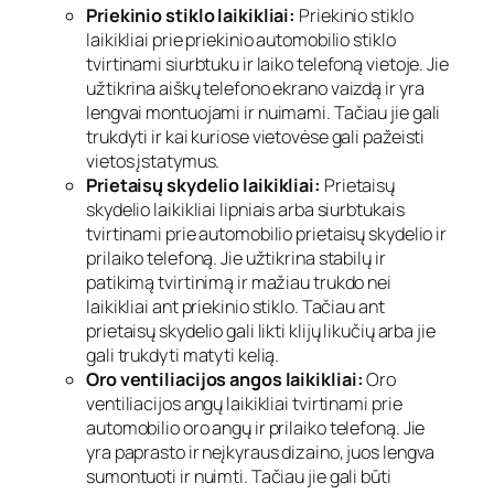
Priekinio stiklo laikikliai:
Priekinio stiklo
laikikliai prie priekinio automobilio stiklo
tvirtinami siurbtuku ir laiko telefoną vietoje. Jie
užtikrina aiškų telefono ekrano vaizdą ir yra
lengvai montuojami ir nuimami. Tačiau jie gali
trukdyti ir kai kuriose vietovėse gali pažeisti
vietos įstatymus.
Prietaisų skydelio laikikliai:
Prietaisų
skydelio laikikliai lipniais arba siurbtukais
tvirtinami prie automobilio prietaisų skydelio ir
prilaiko telefoną. Jie užtikrina stabilų ir
patikimą tvirtinimą ir mažiau trukdo nei
laikikliai ant priekinio stiklo. Tačiau ant
prietaisų skydelio gali likti klijų likučių arba jie
gali trukdyti matyti kelią.
Oro ventiliacijos angos laikikliai:
Oro
ventiliacijos angų laikikliai tvirtinami prie
automobilio oro angų ir prilaiko telefoną. Jie
yra paprasto ir neįkyraus dizaino, juos lengva
sumontuoti ir nuimti. Tačiau jie gali būti