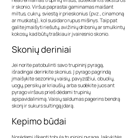
neatremiamas trupinių viršus, suteikiantis tekstūros
ir skonio. Viršus paprastai gaminamas maišant
miltus, cukrų, sviestą ir prieskonius (pvz., cinamoną
ar muskatą), kol susidaro rupus mišinys. Taip pat
galite įmaišyti riešutų, avižinių dribsnių ar smulkintų
kokosų, kad būtų traškiau ir įvairesnio skonio.
Skonių deriniai
Jei norite patobulinti savo trupininį pyragą,
išradingai derinkite skonius. Į pyrago pagrindą
įmaišykite sezoninių vaisių, pavyzdžiui, obuolių,
uogų, persikų ar kriaušių, arba sudėkite juos ant
pyrago viršaus prieš dėdami trupinių
apipavidalinimą. Vaisių saldumas pagerins bendrą
skonį ir sukurs sultingą įdarą.
Kepimo būdai
Norėdami iškepti tobulą trupininį pyragą, laikykitės