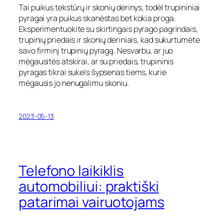
Tai puikus tekstūrų ir skonių derinys, todėl trupininiai
pyragai yra puikus skanėstas bet kokia proga.
Eksperimentuokite su skirtingais pyrago pagrindais,
trupinių priedais ir skonių deriniais, kad sukurtumėte
savo firminį trupinių pyragą. Nesvarbu, ar juo
mėgausitės atskirai, ar su priedais, trupininis
pyragas tikrai sukels šypsenas tiems, kurie
mėgausis jo nenugalimu skoniu.
2023-05-13
Telefono laikiklis
automobiliui: praktiški
patarimai vairuotojams