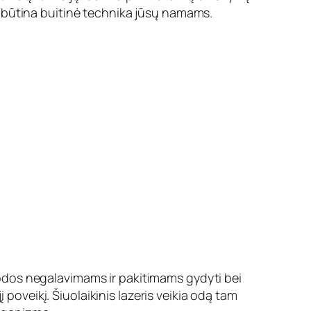
 būtina buitinė technika jūsų namams.
ms odos negalavimams ir pakitimams gydyti bei
 poveikį. Šiuolaikinis lazeris veikia odą tam