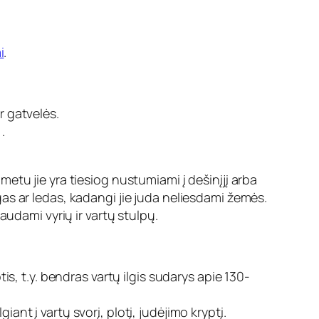
i
.
r gatvelės.
.
etu jie yra tiesiog nustumiami į dešinįjį arba
iegas ar ledas, kadangi jie juda neliesdami žemės.
audami vyrių ir vartų stulpų.
, t.y. bendras vartų ilgis sudarys apie 130-
ant į vartų svorį, plotį, judėjimo kryptį.