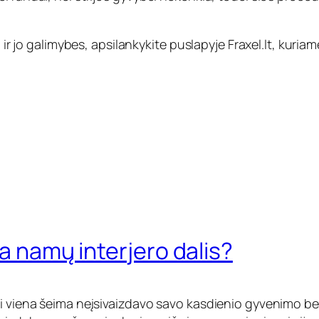
 ir jo galimybes, apsilankykite puslapyje Fraxel.lt, kuriam
ga namų interjero dalis?
i viena šeima neįsivaizdavo savo kasdienio gyvenimo be t