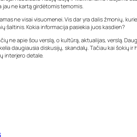
ja jau ne kartą girdėtomis temomis.
iamas ne visai visuomenei. Vis dar yra dalis žmonių, kur
inių šaltinis. Kokia informacija pasiekia juos kasdien?
nčių ne apie šou verslą, o kultūrą, aktualijas, verslą. Da
sukelia daugiausia diskusijų, skandalų. Tačiau kai šokių
 interjero detale.
i