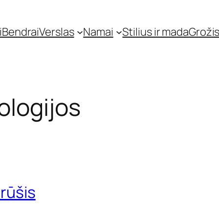
i
Bendrai
Verslas
Namai
Stilius ir mada
Grožis
logijos
 rūšis