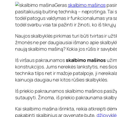
Geras
skalbimo mašinos
pasir
pasitaikiusią buitinę techniką – neprotinga. Tai s
todėl patogus valdymas ir funkcionalumas yra savy
todėl svarbu visa tai pažinti ir žinoti, ko iš tikrų
Naujos skalbyklės pirkimas turi būti tvirtas ir u
žmonės ne per daugiausiai išmano apie skalbyklų fun
naują skalbimo mašiną? Kokia jos rūšis ir savybės 
Iš viršaus pakraunamos
skalbimo mašinos
užima
konstrukcijos. Jums nereikės lankstytis, nes šio
technika tilps net ir mažoje patalpoje, ji nereikal
kainuoja daugiau nei kitos rūšies skalbyklės.
Iš priekio pakraunamos skalbimo mašinos pasižym
sutaupyti. Žinoma, iš priekio pakraunama skalbykl
Kai skalbimo mašina išrinkta, reikia atkreipti dė
pakabinti skalbinius ar gyvenate bute,
džiovyklė