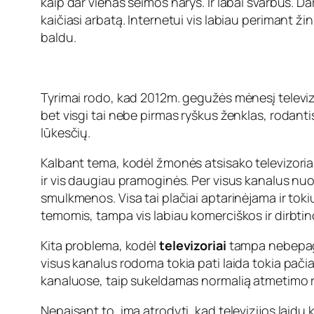
kaip dar vienas šeimos narys. Ir labai svarbus. Da
kaičiasi arbatą. Internetui vis labiau perimant ži
baldu.
Tyrimai rodo, kad 2012m. gegužės mėnesį televizi
bet visgi tai nebe pirmas ryškus ženklas, rodant
lūkesčių.
Kalbant tema, kodėl žmonės atsisako televizoriau
ir vis daugiau pramoginės. Per visus kanalus nuo
smulkmenos. Visa tai plačiai aptarinėjama ir toki
temomis, tampa vis labiau komerciškos ir dirbtin
Kita problema, kodėl
televizoriai
tampa nebepage
visus kanalus rodoma tokia pati laida tokia pač
kanaluose, taip sukeldamas normalią atmetimo re
Nepaisant to, ima atrodyti, kad televizijos laid