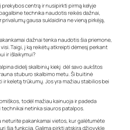
prekybos centrą ir nusipirkti pirmą kelyje
ia pagalbine technika naudotis reikės dažnai,
r privalumų gausa suklaidina ne vieną pirkėją,
ir pakankamai dažnai tenka naudotis šia priemone,
visi. Taigi, į ką reikėtų atkreipti dėmesį perkant
i ir išlaikymui?
lpina didelį skalbinių kiekį dėl savo aukštos
krauna stuburo skalbimo metu. Ši buitinė
ti ir keletą trūkumų. Jos yra mažiau stabilios bei
nomiškos, todėl mažiau kainuoja ir padeda
i technikai netinka siauros patalpos.
igu neturite pakankamai vietos, kur galėtumėte
i šią funkciją. Galima pirkti atskirą džiovyklę