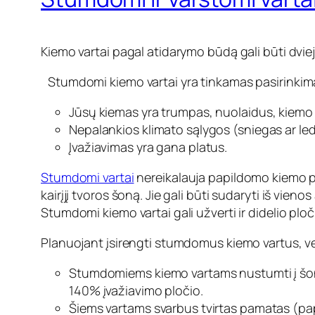
Kiemo vartai pagal atidarymo būdą gali būti dvie
Stumdomi kiemo vartai yra tinkamas pasirinkimas
Jūsų kiemas yra trumpas, nuolaidus, kiemo er
Nepalankios klimato sąlygos (sniegas ar led
Įvažiavimas yra gana platus.
Stumdomi vartai
nereikalauja papildomo kiemo plo
kairįjį tvoros šoną. Jie gali būti sudaryti iš vien
Stumdomi kiemo vartai gali užverti ir didelio plo
Planuojant įsirengti stumdomus kiemo vartus, ver
Stumdomiems kiemo vartams nustumti į šoną 
140% įvažiavimo pločio.
Šiems vartams svarbus tvirtas pamatas (papras