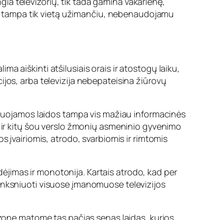
ngia televizorių, tik tada gamina vakarienę,
tampa tik vietą užimančiu, nebenaudojamu
 aiškinti atšilusiais orais ir atostogų laiku,
jos, arba televizija nebepateisina žiūrovų
sliuojamos laidos tampa vis mažiau informacinės
ų ir kitų šou verslo žmonių asmeninio gyvenimo
s įvairiomis, atrodo, svarbiomis ir rimtomis
imas ir monotonija. Kartais atrodo, kad per
inksniuoti visuose įmanomuose televizijos
ezone matome tas pačias senas laidas, kurios