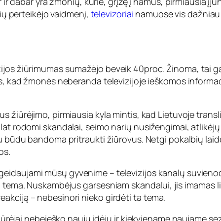
r ir dabar yra žmonių, kurie, grįžę į namus, pirmiausia įju
nių perteikėjo vaidmenį,
televizoriai
namuose vis dažniau 
jos žiūrimumas sumažėjo beveik 40proc. Žinoma, tai galima
is, kad žmonės neberanda televizijoje ieškomos informaci
s žiūrėjimo, pirmiausia kyla mintis, kad Lietuvoje tran
lat rodomi skandalai, seimo narių nusižengimai, atlikėj
u būdu bandoma pritraukti žiūrovus. Netgi pokalbių laido
os.
idaujami mūsų gyvenime – televizijos kanalų suvienodėj
ia tema. Nuskambėjus garsesniam skandalui, jis imamas l
akciją – nebesinori nieko girdėti ta tema.
ų kūrėjai nebeieško naujų idėjų ir kiekviename naujame s