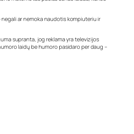
ie negali ar nemoka naudotis kompiuteriu ir
uguma supranta, jog reklama yra televizijos
 ir humoro laidų be humoro pasidaro per daug –