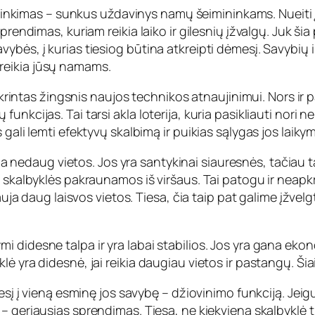
inkimas – sunkus uždavinys namų šeimininkams. Nueiti į 
prendimas, kuriam reikia laiko ir gilesnių įžvalgų. Juk š
bės, į kurias tiesiog būtina atkreipti dėmesį. Savybių i
jų reikia jūsų namams.
žtikrintas žingsnis naujos technikos atnaujinimui. Nors 
kcijas. Tai tarsi akla loterija, kuria pasikliauti nori ne 
gali lemti efektyvų skalbimą ir puikias sąlygas jos laikymu
 nedaug vietos. Jos yra santykinai siauresnės, tačiau ta
s skalbyklės pakraunamos iš viršaus. Tai patogu ir neap
auja daug laisvos vietos. Tiesa, čia taip pat galime įžvelg
i didesne talpa ir yra labai stabilios. Jos yra gana eko
ė yra didesnė, jai reikia daugiau vietos ir pastangų. Šia
mesį į vieną esminę jos savybę – džiovinimo funkciją. Je
– geriausias sprendimas. Tiesa, ne kiekviena skalbyklė tur