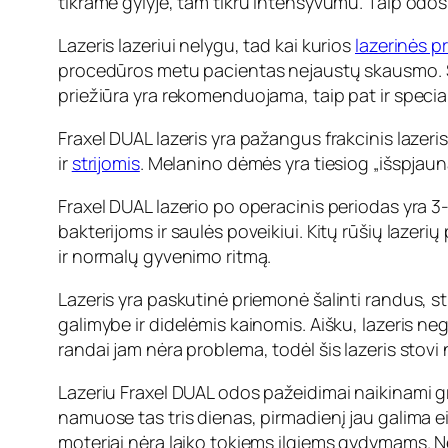
tikrame gylyje, tam tikru intensyvumu. Taip odos 
Lazeris lazeriui nelygu, tad kai kurios
lazerinės 
procedūros metu pacientas nejaustų skausmo. Ska
priežiūra yra rekomenduojama, taip pat ir special
Fraxel DUAL lazeris yra pažangus frakcinis lazeri
ir
strijomis
. Melanino dėmės yra tiesiog „išspjaun
Fraxel DUAL lazerio po operacinis periodas yra 3-
bakterijoms ir saulės poveikiui. Kitų rūšių lazerių
ir normalų gyvenimo ritmą.
Lazeris yra paskutinė priemonė šalinti randus, str
galimybe ir didelėmis kainomis. Aišku, lazeris ne
randai jam nėra problema, todėl šis lazeris stovi 
Lazeriu Fraxel DUAL odos pažeidimai naikinami gr
namuose tas tris dienas, pirmadienį jau galima eit
moteriai nėra laiko tokiems ilgiems gydymams. Ne