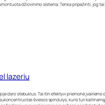
montuota džiovinimo sistema. Tenka pripažinti, jog tai
l lazeriu
rijoje daro stebuklus. Tai itin efektyvi priemonė įvairie
 sukoncentruotas šviesos spindulys, kuris turi kaitinamąjį