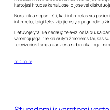
kartojasi kituose kanaluose, o jose vėl diskutuo
Nors reikia nepamiršti, kad internetas yra pasiek
internetu, taigi televizija jiems yra pagrindinis ž
Lietuvoje yra likę nedaug televizijos laidų, kalba
varomoji jėga ir reikia siūlyti žmonėms tai, kas 
televizorius tampa dar viena nebereikalinga namų
2012-09-28
Stumdomi ir varstomi varta