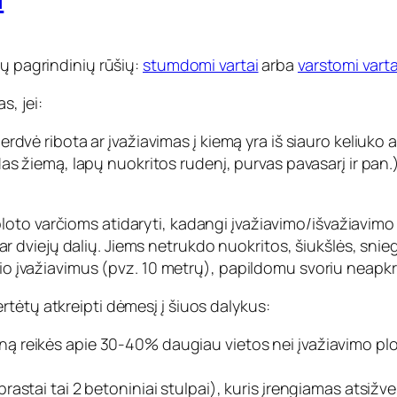
jų pagrindinių rūšių:
stumdomi vartai
arba
varstomi varta
, jei:
dvė ribota ar įvažiavimas į kiemą yra iš siauro keliuko a
as žiemą, lapų nuokritos rudenį, purvas pavasarį ir pan.)
to varčioms atidaryti, kadangi įvažiavimo/išvažiavimo m
os ar dviejų dalių. Jiems netrukdo nuokritos, šiukšlės, sn
čio įvažiavimus (pvz. 10 metrų), papildomu svoriu neapkr
tėtų atkreipti dėmesį į šiuos dalykus:
reikės apie 30-40% daugiau vietos nei įvažiavimo plotis
tai tai 2 betoniniai stulpai), kuris įrengiamas atsižvelgi