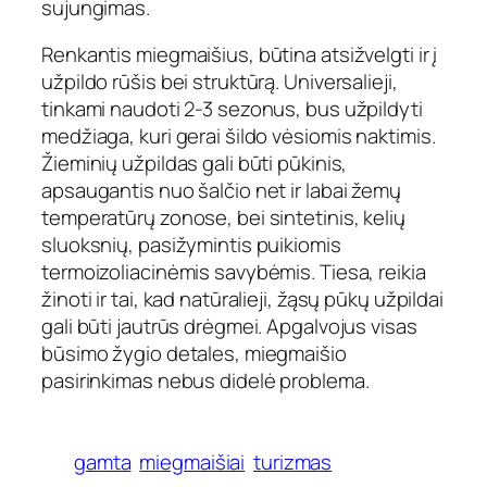
sujungimas.
Renkantis miegmaišius, būtina atsižvelgti ir į
užpildo rūšis bei struktūrą. Universalieji,
tinkami naudoti 2-3 sezonus, bus užpildyti
medžiaga, kuri gerai šildo vėsiomis naktimis.
Žieminių užpildas gali būti pūkinis,
apsaugantis nuo šalčio net ir labai žemų
temperatūrų zonose, bei sintetinis, kelių
sluoksnių, pasižymintis puikiomis
termoizoliacinėmis savybėmis. Tiesa, reikia
žinoti ir tai, kad natūralieji, žąsų pūkų užpildai
gali būti jautrūs drėgmei. Apgalvojus visas
būsimo žygio detales, miegmaišio
pasirinkimas nebus didelė problema.
gamta
miegmaišiai
turizmas