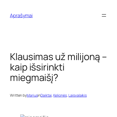
Eiti
prie
Aprašymai
turinio
Klausimas už milijoną –
kaip išsirinkti
miegmaišį?
Written by
Marius
in
Daiktai
, 
Kelionės
, 
Laisvalaikis