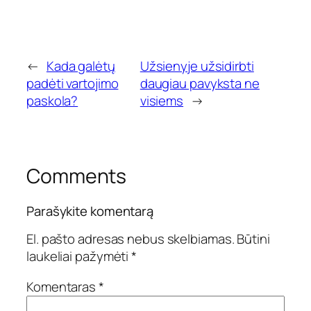
←
Kada galėtų
Užsienyje užsidirbti
padėti vartojimo
daugiau pavyksta ne
paskola?
visiems
→
Comments
Parašykite komentarą
El. pašto adresas nebus skelbiamas.
Būtini
laukeliai pažymėti
*
Komentaras
*