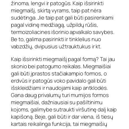
žinoma, lengvi ir patogūs. Kaip išsirinkti
miegmaišį, skirtą vyrams, taip pat nėra
sudėtinga. Jie taip pat gali būti pasirenkami
pagal vidinę medžiagą, užpildų rūšis,
termoizoliacines išorinio apvalkalo savybes.
Be to, galima pasirinkti ir tinklelius nuo
vabzdžių, dvipusius užtrauktukus ir kt.
Kaip išsirinkti miegmaišį pagal formą? Tai jau
skonio bei patogumo reikalas. Miegmaišiai
gali būti įprastos stačiakampio formos, o
erdvūs ir patogūs voko pavidalo gali būti
išskleidžiami ir naudojami kaip antklodės.
Gana daug privalumų turi mumijos formos
miegmaišiai, dažniausiai su pašiltinimu
kojoms, galimybe sutraukti viršutinę dalį kaip
kapišoną. Beje, gali būti ir dar viena, iš tiesų
kartais reikalinga funkcija, tai miegmaišių