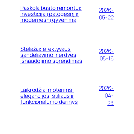
Paskola būsto remontui:
2026-
investicija į patogesnį ir
05-22
modernesnį gyvenimą
Stelažai: efektyvaus
2026-
sandėliavimo ir erdvės
05-16
išnaudojimo sprendimas
2026-
Laikrodžiai moterims:
04-
elegancijos, stiliaus ir
funkcionalumo derinys
28