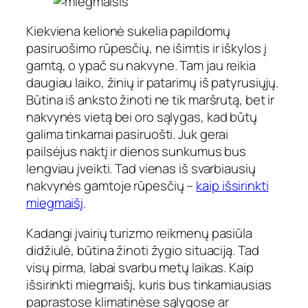
Kiekviena kelionė sukelia papildomų
pasiruošimo rūpesčių, ne išimtis ir iškylos į
gamtą, o ypač su nakvyne. Tam jau reikia
daugiau laiko, žinių ir patarimų iš patyrusiųjų.
Būtina iš anksto žinoti ne tik maršrutą, bet ir
nakvynės vietą bei oro sąlygas, kad būtų
galima tinkamai pasiruošti. Juk gerai
pailsėjus naktį ir dienos sunkumus bus
lengviau įveikti. Tad vienas iš svarbiausių
nakvynės gamtoje rūpesčių –
kaip išsirinkti
miegmaišį
.
Kadangi įvairių turizmo reikmenų pasiūla
didžiulė, būtina žinoti žygio situaciją. Tad
visų pirma, labai svarbu metų laikas. Kaip
išsirinkti miegmaišį, kuris bus tinkamiausias
paprastose klimatinėse sąlygose ar