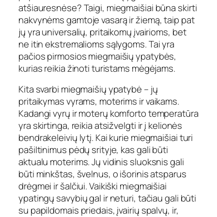
atšiauresnėse? Taigi, miegmaišiai būna skirti
nakvynėms gamtoje vasarą ir žiemą, taip pat
jų yra universalių, pritaikomų įvairioms, bet
ne itin ekstremalioms sąlygoms. Tai yra
pačios pirmosios miegmaišių ypatybės,
kurias reikia žinoti turistams mėgėjams.
Kita svarbi miegmaišių ypatybė – jų
pritaikymas vyrams, moterims ir vaikams.
Kadangi vyrų ir moterų komforto temperatūra
yra skirtinga, reikia atsižvelgti ir į kelionės
bendrakeleivių lytį. Kai kurie miegmaišiai turi
pašiltinimus pėdų srityje, kas gali būti
aktualu moterims. Jų vidinis sluoksnis gali
būti minkštas, švelnus, o išorinis atsparus
drėgmei ir šalčiui. Vaikiški miegmaišiai
ypatingų savybių gal ir neturi, tačiau gali būti
su papildomais priedais, įvairių spalvų, ir,