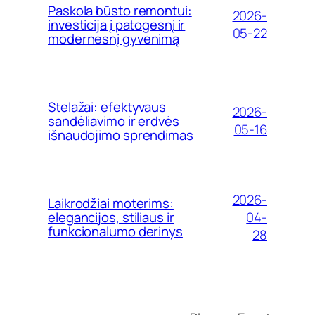
Paskola būsto remontui:
2026-
investicija į patogesnį ir
05-22
modernesnį gyvenimą
Stelažai: efektyvaus
2026-
sandėliavimo ir erdvės
05-16
išnaudojimo sprendimas
2026-
Laikrodžiai moterims:
04-
elegancijos, stiliaus ir
funkcionalumo derinys
28