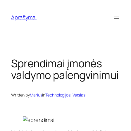
Eiti
prie
Aprašymai
turinio
Sprendimai įmonės
valdymo palengvinimui
Written by
Marius
in
Technologijos
, 
Verslas