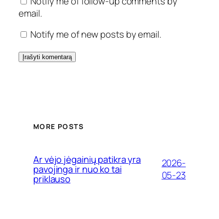
Notify me of follow-up comments by
email.
Notify me of new posts by email.
MORE POSTS
Ar vėjo jėgainių patikra yra
2026-
pavojinga ir nuo ko tai
05-23
priklauso