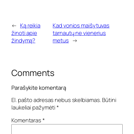
←
Ką reikia
Kad vonios maišytuvas
žinoti apie
tarnautų ne vienerius
žindymą?
metus
→
Comments
Parašykite komentarą
El. pašto adresas nebus skelbiamas.
Būtini
laukeliai pažymėti
*
Komentaras
*