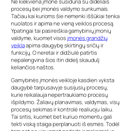
Ne kiekviena įmonė susiduria su dideliais
procesų bei įmonės valdymo sunkumais.
Tačiau kai kurioms šie nemenki iššūkiai tenka
nuolatos ir apima ne vieną veiklos procesą.
Ypatingai tai pasireiškia gamybinių įmonių
valdyme, kuomet visos
įmonės grandžių
veikla
apima daugybę skirtingų sričių ir
funkcijų. O neretai ir didžiulė patirtis
nepalengvina šios itin didelį skaudulį
keliančios naštos.
Gamybinės įmonės veikloje kasdien vyksta
daugybė tarpusavyje susijusių procesų,
kurie reikalauja nepertraukiamo procesų
išpildymo. Žaliavų planavimas, valdymas, visų
procesų sekimas ir kontrolė realiuoju laiku.
Tai sritis, kuomet bet kuriuo momentu gali
tekti viską staiga perplanuoti iš esmės. Todėl