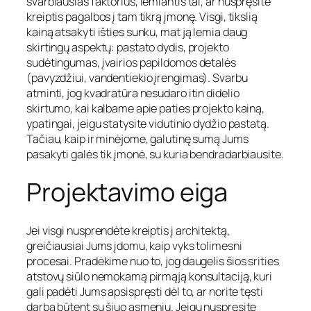
svarbiausias faktorius, lemiantis tai, ar nuspręsite
kreiptis pagalbos į tam tikrą įmonę. Visgi, tikslią
kainą atsakyti išties sunku, mat ją lemia daug
skirtingų aspektų: pastato dydis, projekto
sudėtingumas, įvairios papildomos detalės
(pavyzdžiui, vandentiekio įrengimas). Svarbu
atminti, jog kvadratūra nesudaro itin didelio
skirtumo, kai kalbame apie paties projekto kainą,
ypatingai, jeigu statysite vidutinio dydžio pastatą.
Tačiau, kaip ir minėjome, galutinę sumą Jums
pasakyti galės tik įmonė, su kuria bendradarbiausite.
Projektavimo eiga
Jei visgi nusprendėte kreiptis į architektą,
greičiausiai Jums įdomu, kaip vyks tolimesni
procesai. Pradėkime nuo to, jog daugelis šios srities
atstovų siūlo nemokamą pirmąją konsultaciją, kuri
gali padėti Jums apsispręsti dėl to, ar norite tęsti
darbą būtent su šiuo asmeniu. Jeigu nuspręsite