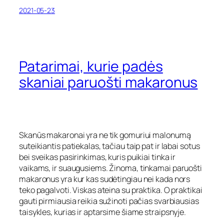
2021-05-23
Patarimai, kurie padės
skaniai paruošti makaronus
Skanūs makaronai yra ne tik gomuriui malonumą
suteikiantis patiekalas, tačiau taip pat ir labai sotus
bei sveikas pasirinkimas, kuris puikiai tinka ir
vaikams, ir suaugusiems. Žinoma, tinkamai paruošti
makaronus yra kur kas sudėtingiau nei kada nors
teko pagalvoti. Viskas ateina su praktika. O praktikai
gauti pirmiausia reikia sužinoti pačias svarbiausias
taisykles, kurias ir aptarsime šiame straipsnyje.