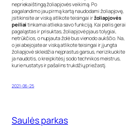
nepriekaištingą žoliapjovės veikimą. Po
pagalandimo jau pirmą kartą naudodami žoliapjovę,
įsitikinsite ar viską atlikote teisingai ir
žoliapjovės
peiliai
tinkamai atlieka savo funkciją. Kai peilis gerai
pagaląstas ir prisuktas, žoliapjovė pjaus tolygiai,
netrūkčios, o nupjauta žolė bus vienodo aukščio. Na,
o jei abejojate ar viską atlikote teisingai ir įjungta
žoliapjovė skleidžia neįprastus garsus, nerizikuokite
ja naudotis, o kreipkitės į sodo technikos meistrus,
kurie nustatys ir pašalins trukdžių priežastį.
2021-06-25
Saulės parkas