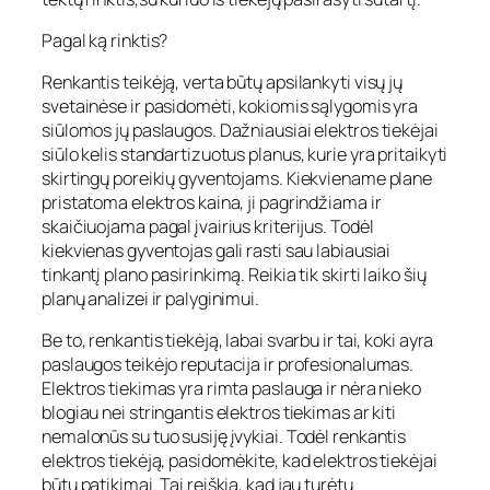
Pagal ką rinktis?
Renkantis teikėją, verta būtų apsilankyti visų jų
svetainėse ir pasidomėti, kokiomis sąlygomis yra
siūlomos jų paslaugos. Dažniausiai elektros tiekėjai
siūlo kelis standartizuotus planus, kurie yra pritaikyti
skirtingų poreikių gyventojams. Kiekviename plane
pristatoma elektros kaina, ji pagrindžiama ir
skaičiuojama pagal įvairius kriterijus. Todėl
kiekvienas gyventojas gali rasti sau labiausiai
tinkantį plano pasirinkimą. Reikia tik skirti laiko šių
planų analizei ir palyginimui.
Be to, renkantis tiekėją, labai svarbu ir tai, koki ayra
paslaugos teikėjo reputacija ir profesionalumas.
Elektros tiekimas yra rimta paslauga ir nėra nieko
blogiau nei stringantis elektros tiekimas ar kiti
nemalonūs su tuo susiję įvykiai. Todėl renkantis
elektros tiekėją, pasidomėkite, kad elektros tiekėjai
būtų patikimai. Tai reiškia, kad jau turėtų