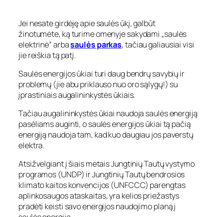
Jei nesate girdėję apie saulės ūkį, galbūt
žinotumėte, ką turime omenyje sakydami „saulės
elektrinė” arba
saulės parkas
, tačiau galiausiai visi
jie reiškia tą patį.
Saulės energijos ūkiai turi daug bendrų savybių ir
problemų (jie abu priklauso nuo oro sąlygų!) su
įprastiniais augalininkystės ūkiais.
Tačiau augalininkystės ūkiai naudoja saulės energiją
pasėliams auginti, o saulės energijos ūkiai tą pačią
energiją naudoja tam, kad kuo daugiau jos paverstų
elektra.
Atsižvelgiant į šiais metais Jungtinių Tautų vystymo
programos (UNDP) ir Jungtinių Tautų bendrosios
klimato kaitos konvencijos (UNFCCC) parengtas
aplinkosaugos ataskaitas, yra kelios priežastys
pradėti keisti savo energijos naudojimo planą į