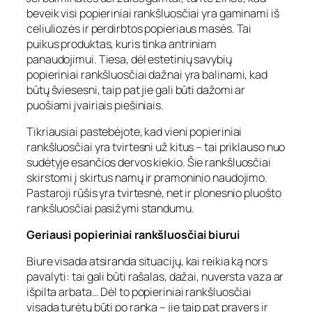
beveik visi popieriniai rankšluosčiai yra gaminami iš
celiuliozės ir perdirbtos popieriaus masės. Tai
puikus produktas, kuris tinka antriniam
panaudojimui. Tiesa, dėl estetinių savybių
popieriniai rankšluosčiai dažnai yra balinami, kad
būtų šviesesni, taip pat jie gali būti dažomi ar
puošiami įvairiais piešiniais.
Tikriausiai pastebėjote, kad vieni popieriniai
rankšluosčiai yra tvirtesni už kitus – tai priklauso nuo
sudėtyje esančios dervos kiekio. Šie rankšluosčiai
skirstomi į skirtus namų ir pramoninio naudojimo.
Pastaroji rūšis yra tvirtesnė, net ir plonesnio pluošto
rankšluosčiai pasižymi standumu.
Geriausi popieriniai rankšluosčiai biurui
Biure visada atsiranda situacijų, kai reikia ką nors
pavalyti: tai gali būti rašalas, dažai, nuversta vaza ar
išpilta arbata… Dėl to popieriniai rankšluosčiai
visada turėtų būti po ranka – jie taip pat pravers ir