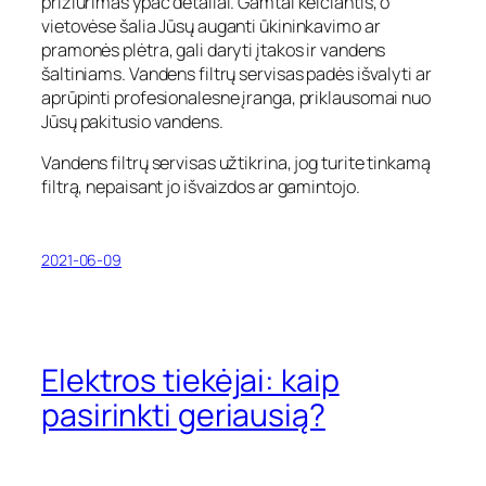
prižiūrimas ypač detaliai. Gamtai keičiantis, o
vietovėse šalia Jūsų auganti ūkininkavimo ar
pramonės plėtra, gali daryti įtakos ir vandens
šaltiniams. Vandens filtrų servisas padės išvalyti ar
aprūpinti profesionalesne įranga, priklausomai nuo
Jūsų pakitusio vandens.
Vandens filtrų servisas užtikrina, jog turite tinkamą
filtrą, nepaisant jo išvaizdos ar gamintojo.
2021-06-09
Elektros tiekėjai: kaip
pasirinkti geriausią?