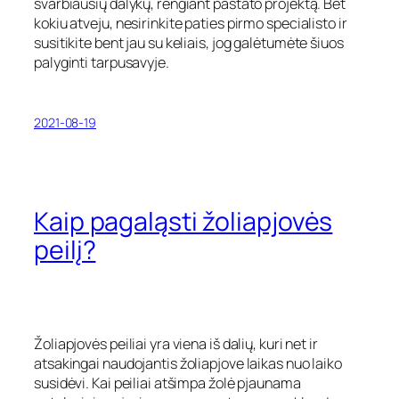
svarbiausių dalykų, rengiant pastato projektą. Bet
kokiu atveju, nesirinkite paties pirmo specialisto ir
susitikite bent jau su keliais, jog galėtumėte šiuos
palyginti tarpusavyje.
2021-08-19
Kaip pagaląsti žoliapjovės
peilį?
Žoliapjovės peiliai yra viena iš dalių, kuri net ir
atsakingai naudojantis žoliapjove laikas nuo laiko
susidėvi. Kai peiliai atšimpa žolė pjaunama