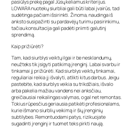
pasiūlys prekę pagal Jūsų keliamus kriterijus.
LOWARA nuotekų siurbliai gali būti labai įvairūs, tad
sudėtinga pačiam išsirinkti. Žinoma, naudinga iš
anksto susipažinti su pardavėjų turimu pasirinkimu,
tačiau konsultacija gali padėti priimti galutinį
sprendimą.
Kaip prižiūrėti?
Tam, kad siurblys veiktų ilgai ir be nesklandumų,
neužteks tik įsigyti patikimą įrenginį. Labai svarbu ir
tinkamai jį prižiūrėti. Kad siurblys veiktų tinkamai,
reguliariai reikia jį išvalyti, atlikti kitus darbus. Jeigu
pastebite, kad siurblys veikia su trikdžiais, išvalo
arba pakelia mažiau vandens nei anksčiau,
greičiausiai reikalingas valymas, o gal net remontas.
Tokius rūpesčius geriausia patikėti profesionalams,
kurie išmano siurblių veikimą ir šių įrenginių
subtilybes. Remontuodami patys, rizikuojate
sugadinti įrenginį ir tuomet teks pirkti naują.