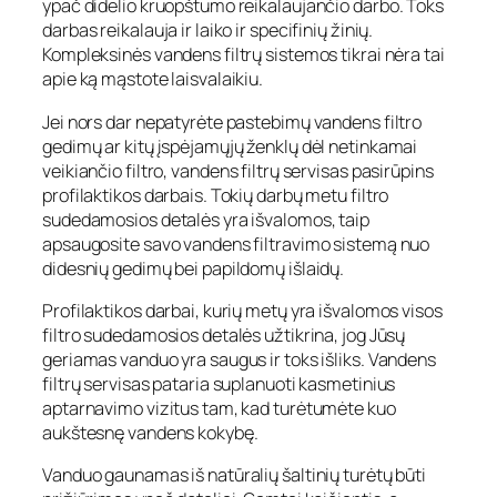
ypač didelio kruopštumo reikalaujančio darbo. Toks
darbas reikalauja ir laiko ir specifinių žinių.
Kompleksinės vandens filtrų sistemos tikrai nėra tai
apie ką mąstote laisvalaikiu.
Jei nors dar nepatyrėte pastebimų vandens filtro
gedimų ar kitų įspėjamųjų ženklų dėl netinkamai
veikiančio filtro, vandens filtrų servisas pasirūpins
profilaktikos darbais. Tokių darbų metu filtro
sudedamosios detalės yra išvalomos, taip
apsaugosite savo vandens filtravimo sistemą nuo
didesnių gedimų bei papildomų išlaidų.
Profilaktikos darbai, kurių metų yra išvalomos visos
filtro sudedamosios detalės užtikrina, jog Jūsų
geriamas vanduo yra saugus ir toks išliks. Vandens
filtrų servisas pataria suplanuoti kasmetinius
aptarnavimo vizitus tam, kad turėtumėte kuo
aukštesnę vandens kokybę.
Vanduo gaunamas iš natūralių šaltinių turėtų būti