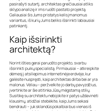
pasirašyti sutartį, architektas greičiausiai atliks
sklypo analizę ir ims ruošti pastato projektą.
Galiausiai šis Jums pristatys kelis įmanomus
variantus, iš kurių Jums beliks išsirinkti labiausiai
patinkantį.
Kaip išsirinkti
architektą?
Norint išties gerai paruošto projekto, svarbu
išsirinkti puikų specialistą. Pirmiausiai – atkreipkite
dėmesį į atsiliepimus internetinėje erdvėje, kur
galėsite nuspręsti, kaip architektas dirba bei ar yra
malonus. Vėliau – peržvelkite jo darbų pavyzdžius,
įvertinkite ar šie atitinka Jūsų mėgstamą stilių.
Susitikę su architektu nebijokite ir patys uždavinėti
klausimų, atidžiai stebėkite, kaip Jums sekasi
bendrauti – juk sklandūs pokalbiai bus vienas iš