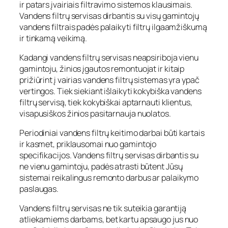
ir patars įvairiais filtravimo sistemos klausimais.
Vandens filtrų servisas dirbantis su visų gamintojų
vandens filtrais padės palaikyti filtrų ilgaamžiškumą
ir tinkamą veikimą.
Kadangi vandens filtrų servisas neapsiriboja vienu
gamintoju, žinios įgautos remontuojat ir kitaip
prižiūrint į vairias vandens filtrų sistemas yra ypač
vertingos. Tiek siekiant išlaikyti kokybiška vandens
filtrų servisą, tiek kokybiškai aptarnauti klientus,
visapusiškos žinios pasitarnauja nuolatos.
Periodiniai vandens filtrų keitimo darbai būti kartais
ir kasmet, priklausomai nuo gamintojo
specifikacijos. Vandens filtrų servisas dirbantis su
ne vienu gamintoju, padės atrasti būtent Jūsų
sistemai reikalingus remonto darbus ar palaikymo
paslaugas.
Vandens filtrų servisas ne tik suteikia garantiją
atliekamiems darbams, bet kartu apsaugo jus nuo