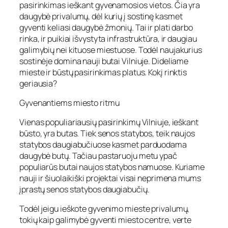
pasirinkimas ieškant gyvenamosios vietos. Čia yra
daugybė privalumų, dėl kurių į sostinę kasmet
gyventi keliasi daugybė žmonių. Tai ir plati darbo
rinka, ir puikiai išvystyta infrastruktūra, ir daugiau
galimybių nei kituose miestuose. Todėl naujakurius
sostinėje domina nauji butai Vilniuje. Dideliame
mieste ir būstų pasirinkimas platus. Kokį rinktis
geriausia?
Gyvenantiems miesto ritmu
Vienas populiariausių pasirinkimų Vilniuje, ieškant
būsto, yra butas. Tiek senos statybos, teik naujos
statybos daugiabučiuose kasmet parduodama
daugybė butų. Tačiau pastaruoju metu ypač
populiarūs butai naujos statybos namuose. Kuriame
nauji ir šiuolaikiški projektai visai neprimena mums
įprastų senos statybos daugiabučių.
Todėl jeigu ieškote gyvenimo mieste privalumų,
tokių kaip galimybė gyventi miesto centre, verte