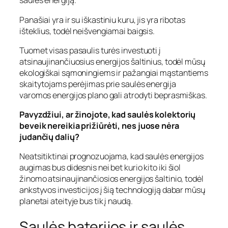
saulės energiją.
Panašiai yra ir su iškastiniu kuru, jis yra ribotas
išteklius, todėl neišvengiamai baigsis.
Tuomet visas pasaulis turės investuoti į
atsinaujinančiuosius energijos šaltinius, todėl mūsų
ekologiškai sąmoningiems ir pažangiai mąstantiems
skaitytojams perėjimas prie saulės energija
varomos energijos plano gali atrodyti beprasmiškas.
Pavyzdžiui, ar žinojote, kad saulės kolektorių
beveik nereikia prižiūrėti, nes juose nėra
judančių dalių?
Neatsitiktinai prognozuojama, kad saulės energijos
augimas bus didesnis nei bet kurio kito iki šiol
žinomo atsinaujinančiosios energijos šaltinio, todėl
ankstyvos investicijos į šią technologiją dabar mūsų
planetai ateityje bus tik į naudą.
Saulės baterijos ir saulės