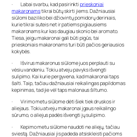
· Labai svarbu, kad pasirinkti
prieskoniai
makaronams
tikrai būtų skirti jiems. Dažniausiai
siūlomi baziliko bei džiovintų pomidorų deriniais,
kurie tikrai suteis net ir patiems pigiausiems
makaronams kur kas daugiau skonio bei aromato.
Tiesa, jeigu makaronai gali būti pigūs, tai
prieskoniais makaronams turi būti pačios geriausios
kokybės.
· Išvirus makaronus siūlome juos perplauti su
vėsiu vandeniu. Tokiu atveju pavyks išvengti
sulipimo. Kai kurie pergyvena, kad makaronai taps
šalti. Taip, tačiau dažniausiai reikalingas papildomas
kepinimas, tad jie vėl taps malonaus šiltumo.
· Virimo metu siūlome dėti šiek tiek druskos ir
aliejaus. Tokiu atveju makaronai įgaus reikalingo
sūrumo, o aliejus padės išvengti jų sulipimo.
· Kepimo metu siūlome naudoti ne aliejų, tačiau
sviestą. Dažniausiai jis padeda atsiskleisti pačioms