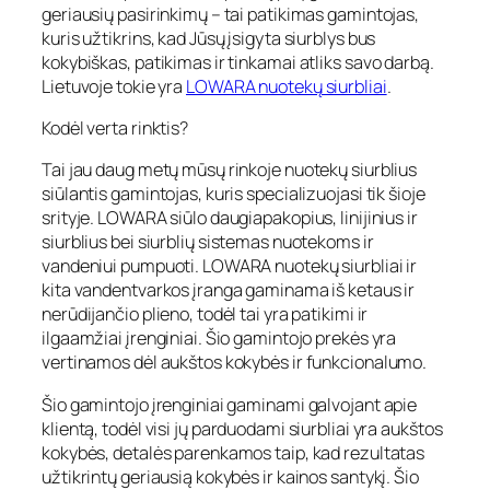
geriausių pasirinkimų – tai patikimas gamintojas,
kuris užtikrins, kad Jūsų įsigyta siurblys bus
kokybiškas, patikimas ir tinkamai atliks savo darbą.
Lietuvoje tokie yra
LOWARA nuotekų siurbliai
.
Kodėl verta rinktis?
Tai jau daug metų mūsų rinkoje nuotekų siurblius
siūlantis gamintojas, kuris specializuojasi tik šioje
srityje. LOWARA siūlo daugiapakopius, linijinius ir
siurblius bei siurblių sistemas nuotekoms ir
vandeniui pumpuoti. LOWARA nuotekų siurbliai ir
kita vandentvarkos įranga gaminama iš ketaus ir
nerūdijančio plieno, todėl tai yra patikimi ir
ilgaamžiai įrenginiai. Šio gamintojo prekės yra
vertinamos dėl aukštos kokybės ir funkcionalumo.
Šio gamintojo įrenginiai gaminami galvojant apie
klientą, todėl visi jų parduodami siurbliai yra aukštos
kokybės, detalės parenkamos taip, kad rezultatas
užtikrintų geriausią kokybės ir kainos santykį. Šio