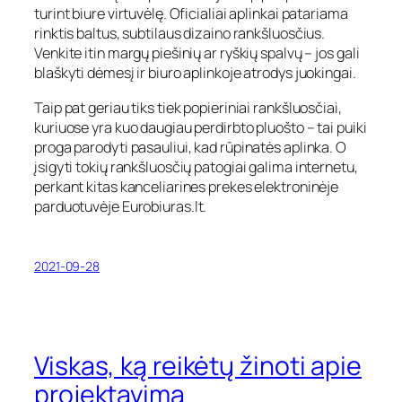
turint biure virtuvėlę. Oficialiai aplinkai patariama
rinktis baltus, subtilaus dizaino rankšluosčius.
Venkite itin margų piešinių ar ryškių spalvų – jos gali
blaškyti dėmesį ir biuro aplinkoje atrodys juokingai.
Taip pat geriau tiks tiek popieriniai rankšluosčiai,
kuriuose yra kuo daugiau perdirbto pluošto – tai puiki
proga parodyti pasauliui, kad rūpinatės aplinka. O
įsigyti tokių rankšluosčių patogiai galima internetu,
perkant kitas kanceliarines prekes elektroninėje
parduotuvėje
Eurobiuras.lt.
2021-09-28
Viskas, ką reikėtų žinoti apie
projektavimą