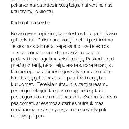
pakankamai patirties ir būtų teigiamai vertinamas
kitų esamų jo klientų.
Kada galima keisti?
Ne visi gyventojai žino, kad elektros tiekėją jie iš viso
gali pakeisti. Dalis mano, kad jie neturi pasirinkimo
teisės, nors taip nėra. Nepaisant to, kad elektros
tiekėją galima pasirinkti, ne visi žino, kaip tai
padaryti ir kada galima keisti teikėją. Pasirodo, kad
griežtų kriterijų nėra. Jeigu esate sudarę sutartį su
kitu tiekėju, pasidomėkite jos sąlygomis. Gali būti,
kad tiekėją galite pakeisti ir pasirinkti naują bet
kuriuo metu. Tereikia nutraukti sutartį su esamu
paslaugų tiekėjų ir kreiptis į naują tiekėją, kurio
paslaugomis norėtumėte naudotis. Svarbu iš anksto
pasidomėti, ar esamos sutarties nutraukimas
neužtraukia atsakomybės, ar nereikės atlyginti
netesybų ar pan.