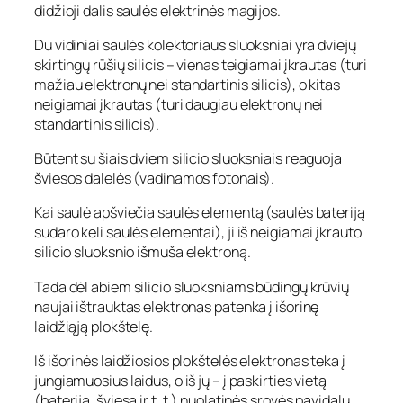
didžioji dalis saulės elektrinės magijos.
Du vidiniai saulės kolektoriaus sluoksniai yra dviejų
skirtingų rūšių silicis – vienas teigiamai įkrautas (turi
mažiau elektronų nei standartinis silicis), o kitas
neigiamai įkrautas (turi daugiau elektronų nei
standartinis silicis).
Būtent su šiais dviem silicio sluoksniais reaguoja
šviesos dalelės (vadinamos fotonais).
Kai saulė apšviečia saulės elementą (saulės bateriją
sudaro keli saulės elementai), ji iš neigiamai įkrauto
silicio sluoksnio išmuša elektroną.
Tada dėl abiem silicio sluoksniams būdingų krūvių
naujai ištrauktas elektronas patenka į išorinę
laidžiąją plokštelę.
Iš išorinės laidžiosios plokštelės elektronas teka į
jungiamuosius laidus, o iš jų – į paskirties vietą
(bateriją, šviesą ir t. t.) nuolatinės srovės pavidalu.