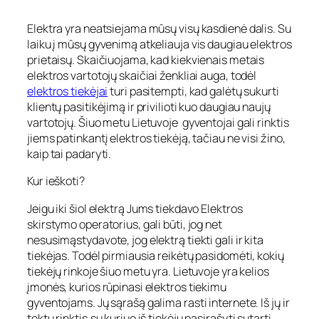
Elektra yra neatsiejama mūsų visų kasdienė dalis. Su
laiku į mūsų gyvenimą atkeliauja vis daugiau elektros
prietaisų. Skaičiuojama, kad kiekvienais metais
elektros vartotojų skaičiai ženkliai auga, todėl
elektros tiekėjai
turi pasitempti, kad galėtų sukurti
klientų pasitikėjimą ir privilioti kuo daugiau naujų
vartotojų. Šiuo metu Lietuvoje gyventojai gali rinktis
jiems patinkantį elektros tiekėją, tačiau ne visi žino,
kaip tai padaryti.
Kur ieškoti?
Jeigu iki šiol elektrą Jums tiekdavo Elektros
skirstymo operatorius, gali būti, jog net
nesusimąstydavote, jog elektrą tiekti gali ir kita
tiekėjas. Todėl pirmiausia reikėtų pasidomėti, kokių
tiekėjų rinkoje šiuo metu yra. Lietuvoje yra kelios
įmonės, kurios rūpinasi elektros tiekimu
gyventojams. Jų sąrašą galima rasti internete. Iš jų ir
tektų rinktis,su kuriuo iš tiekėjų pasirašyti sutartį.