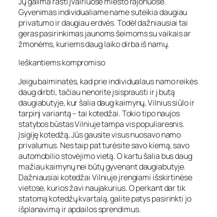
Jų galima rasti įvairiuose miesto rajonuose.
Gyvenimas individualiame name suteikia daugiau
privatumo ir daugiau erdvės. Todėl dažniausiai tai
geras pasirinkimas jaunoms šeimoms su vaikais ar
žmonėms, kuriems daug laiko dirba iš namų.
Ieškantiems kompromiso
Jeigu baiminatės, kad prie individualaus namo reikės
daug dirbti, tačiau nenorite įsisprausti ir į butą
daugiabutyje, kur šalia daug kaimynų, Vilnius siūlo ir
tarpinį variantą – tai kotedžai. Tokio tipo naujos
statybos būstas Vilniuje tampa vis populiaresnis.
Įsigiję kotedžą, Jūs gausite visus nuosavo namo
privalumus. Nes taip pat turėsite savo kiemą, savo
automobilio stovėjimo vietą. O kartu šalia bus daug
mažiau kaimynų nei būtų gyvenant daugiabutyje.
Dažniausiai kotedžai Vilniuje įrengiami išskirtinėse
vietose, kurios žavi naujakurius. O perkant dar tik
statomą kotedžų kvartalą, galite patys pasirinkti jo
išplanavimą ir apdailos sprendimus.