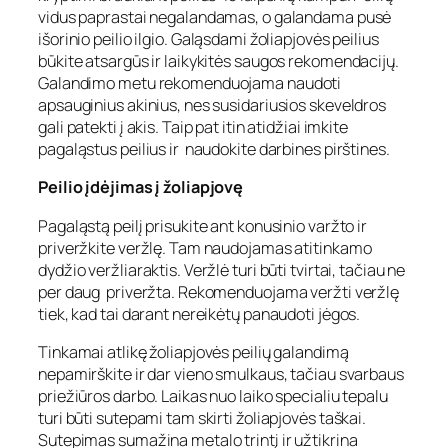
vidus paprastai negalandamas, o galandama pusė
išorinio peilio ilgio. Galąsdami žoliapjovės peilius
būkite atsargūs ir laikykitės saugos rekomendacijų.
Galandimo metu rekomenduojama naudoti
apsauginius akinius, nes susidariusios skeveldros
gali patekti į akis. Taip pat itin atidžiai imkite
pagaląstus peilius ir naudokite darbines pirštines.
Peilio įdėjimas į žoliapjovę
Pagaląstą peilį prisukite ant konusinio varžto ir
priveržkite veržlę. Tam naudojamas atitinkamo
dydžio veržliaraktis. Veržlė turi būti tvirtai, tačiau ne
per daug priveržta. Rekomenduojama veržti veržlę
tiek, kad tai darant nereikėtų panaudoti jėgos.
Tinkamai atlikę žoliapjovės peilių galandimą
nepamirškite ir dar vieno smulkaus, tačiau svarbaus
priežiūros darbo. Laikas nuo laiko specialiu tepalu
turi būti sutepami tam skirti žoliapjovės taškai.
Sutepimas sumažina metalo trintį ir užtikrina