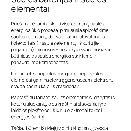
elementai
Prieš pradėdami aiškinti visa apimantį saulės
energijos ūkio procesą, pirmiausia apibrėžkime
saulės kolektorių, dar vadinamų fotovoltiniais
kolektoriais (ir saulės elementų, iš kurių jie
pagaminti), niuansus – nes jie yra svarbiausias ir
būtiniausias saulės energijos surinkimo ir
panaudojimo komponentas.
Kaip ir bet kurioje elektros grandinėje, saulės
elementai gamina elektrą generuodami elektronų
srautą, tačiau kaip jis prasideda?
Paprasčiau tariant, saulės elementas sudarytas iš
keturių sluoksnių, o du kraštiniai sluoksniai yra
laidžios plokštelės, iš kurių elektronai tekės į
energijos šaltinį.
Tačiau būtent iš dviejų vidinių sluoksnių įvyksta