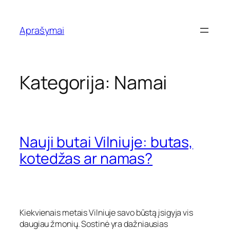
Eiti
prie
Aprašymai
turinio
Kategorija:
Namai
Nauji butai Vilniuje: butas,
kotedžas ar namas?
Kiekvienais metais Vilniuje savo būstą įsigyja vis
daugiau žmonių. Sostinė yra dažniausias