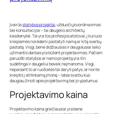
Įvairūs
statybos projektai
, užduočių koordinavimas
bei konsultacijos – tai daugelio architektų
kasdienybė. Tai yra tos profesijos atstovai, į kuriuos
kreipiamės norėdami pastatyti namą ar kitą svarbų
pastatą. Visgi, bene didžiausias ir daugiausiai laiko
užimantis darbas yra būtent projektavimas. Pačiam
paruošti statybos ar namo projektą yra itin
sudėtinga ir daugeliui beveik neįmanoma. Visgi,
nepaisant to ar ruošiatės tai daryti patys, ar norite
kreiptis į atitinkamą įmonę – labai svarbu kuo
daugiau žinoti apie projektavimą bei jo ypatumus.
Projektavimo kaina
Projektavimo kaina greičiausiai yra bene