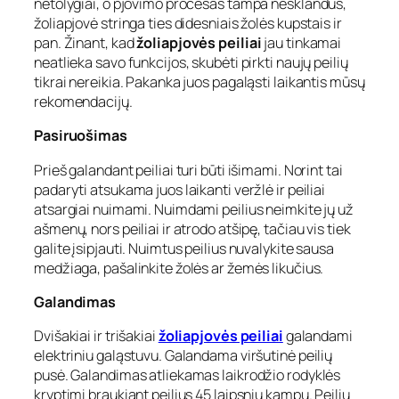
netolygiai, o pjovimo procesas tampa nesklandus,
žoliapjovė stringa ties didesniais žolės kupstais ir
pan. Žinant, kad
žoliapjovės peiliai
jau tinkamai
neatlieka savo funkcijos, skubėti pirkti naujų peilių
tikrai nereikia. Pakanka juos pagaląsti laikantis mūsų
rekomendacijų.
Pasiruošimas
Prieš galandant peiliai turi būti išimami. Norint tai
padaryti atsukama juos laikanti veržlė ir peiliai
atsargiai nuimami. Nuimdami peilius neimkite jų už
ašmenų, nors peiliai ir atrodo atšipę, tačiau vis tiek
galite įsipjauti. Nuimtus peilius nuvalykite sausa
medžiaga, pašalinkite žolės ar žemės likučius.
Galandimas
Dvišakiai ir trišakiai
žoliapjovės peiliai
galandami
elektriniu galąstuvu. Galandama viršutinė peilių
pusė. Galandimas atliekamas laikrodžio rodyklės
kryptimi braukiant peilius 45 laipsnių kampu. Peilių