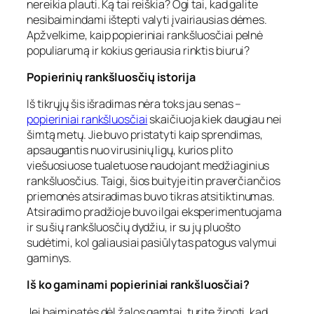
nereikia plauti. Ką tai reiškia? Ogi tai, kad galite
nesibaimindami ištepti valyti įvairiausias dėmes.
Apžvelkime, kaip popieriniai rankšluosčiai pelnė
populiarumą ir kokius geriausia rinktis biurui?
Popierinių rankšluosčių istorija
Iš tikrųjų šis išradimas nėra toks jau senas –
popieriniai rankšluosčiai
skaičiuoja kiek daugiau nei
šimtą metų. Jie buvo pristatyti kaip sprendimas,
apsaugantis nuo virusinių ligų, kurios plito
viešuosiuose tualetuose naudojant medžiaginius
rankšluosčius. Taigi, šios buityje itin praverčiančios
priemonės atsiradimas buvo tikras atsitiktinumas.
Atsiradimo pradžioje buvo ilgai eksperimentuojama
ir su šių rankšluosčių dydžiu, ir su jų pluošto
sudėtimi, kol galiausiai pasiūlytas patogus valymui
gaminys.
Iš ko gaminami popieriniai rankšluosčiai?
Jei baiminatės dėl žalos gamtai, turite žinoti, kad