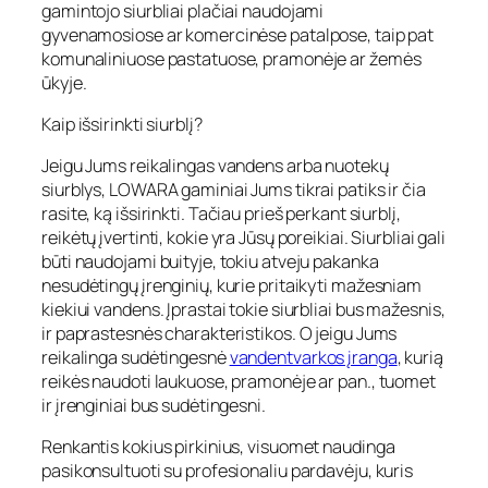
gamintojo siurbliai plačiai naudojami
gyvenamosiose ar komercinėse patalpose, taip pat
komunaliniuose pastatuose, pramonėje ar žemės
ūkyje.
Kaip išsirinkti siurblį?
Jeigu Jums reikalingas vandens arba nuotekų
siurblys, LOWARA gaminiai Jums tikrai patiks ir čia
rasite, ką išsirinkti. Tačiau prieš perkant siurblį,
reikėtų įvertinti, kokie yra Jūsų poreikiai. Siurbliai gali
būti naudojami buityje, tokiu atveju pakanka
nesudėtingų įrenginių, kurie pritaikyti mažesniam
kiekiui vandens. Įprastai tokie siurbliai bus mažesnis,
ir paprastesnės charakteristikos. O jeigu Jums
reikalinga sudėtingesnė
vandentvarkos įranga
, kurią
reikės naudoti laukuose, pramonėje ar pan., tuomet
ir įrenginiai bus sudėtingesni.
Renkantis kokius pirkinius, visuomet naudinga
pasikonsultuoti su profesionaliu pardavėju, kuris