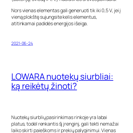
Nors vienas elementas gali generuoti tik iki 0,5 V, jei į
vieną plokštę sujungsite kelis elementus,
atitinkamai padidės energijos išeiga.
2021-06-24
LOWARA nuotekų siurbliai:
ką reikėtų žinoti?
Nuotekų siurblių pasirinkimas rinkoje yra labai
platus, todėl renkantis šį įrenginį, gali tekti nemažai
laiko skirti paieškoms ir prekių palyginimui. Vienas