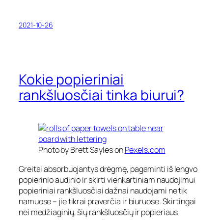
2021-10-26
Kokie popieriniai
rankšluosčiai tinka biurui?
Photo by Brett Sayles on
Pexels.com
Greitai absorbuojantys drėgmę, pagaminti iš lengvo
popierinio audinio ir skirti vienkartiniam naudojimui
popieriniai rankšluosčiai dažnai naudojami ne tik
namuose – jie tikrai praverčia ir biuruose. Skirtingai
nei medžiaginių, šių rankšluosčių ir popieriaus