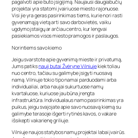
pagalvoti apie buto įsigijimą. Naujausi daugiabučių
projektai yra statomi įvairiuose miesto rajonuose.
Visi jie yra geras pasirinkimas tiems, kurie nori rasti
gyvenamąją vietą arti savo darbovietės, vaiku
ugdymo įstaigų ar arčiau centro, kur lengvai
pasiekiamos visos miesto pramogos ir paslaugos.
Norintiems savo kiemo
Jeigu svarstote apie gyvenimą mieste ir privatumą,
Jums patiks
nauji butai Žvėryne Vilniuje
kiek toliau
nuo centro, tačiau su galimybe įsigyti nuosavą
namą. Vilniuje tokio tipo namai parduodami arba
individualiai, arba naujai sukurtuose namų
kvartaluose, kuriuose jau būna įrengta
infrastruktūra. Individualaus namo pasirinkimas yra
puikus, jeigu svajojate apie savo nuosavą kiemą su
galimybe terasoje išgerti rytinės kavos, o vakare
išsikepti vakarienę griliuje.
Vilniuje naujos statybos namų projektai labai įvairūs.