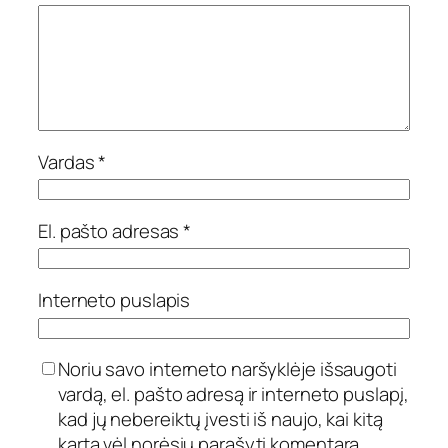
Vardas
*
El. pašto adresas
*
Interneto puslapis
Noriu savo interneto naršyklėje išsaugoti
vardą, el. pašto adresą ir interneto puslapį,
kad jų nebereiktų įvesti iš naujo, kai kitą
kartą vėl norėsiu parašyti komentarą.