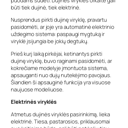
puodams sudėti. Dujinės viryklės orkaitė gali
būti tiek dujinė, tiek elektrinė.
Nusprendus pirkti dujinę viryklę, pravartu
pasidomėti, ar joje yra automatinė elektrinio
uždegimo sistema: paspaugi mygtuką ir
viryklė įsijungia be jokių degtukų.
Prieš kurį laiką pirkėjai, ketinantys pirkti
dujinę viryklę, buvo raginami pasidomėti, ar
kokrečiame modelyje įmontuota sistema,
apsauganti nuo dujų nutekėjimo pavojaus.
Šiandien ši apsauginė funkcija yra visuose
naujuose modeliuose.
Elektrinės viryklės
Atmetus dujinės viryklės pasirinkimą, lieka
elektrinė. Tiesa, pastarosios, priklausomai