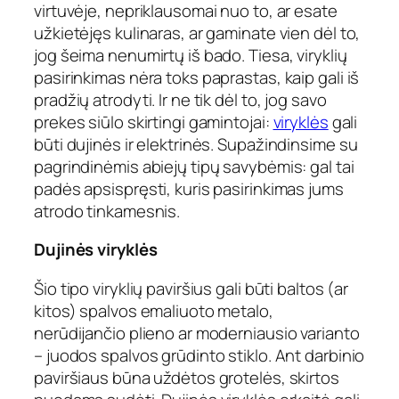
virtuvėje, nepriklausomai nuo to, ar esate
užkietėjęs kulinaras, ar gaminate vien dėl to,
jog šeima nenumirtų iš bado. Tiesa, viryklių
pasirinkimas nėra toks paprastas, kaip gali iš
pradžių atrodyti. Ir ne tik dėl to, jog savo
prekes siūlo skirtingi gamintojai:
viryklės
gali
būti dujinės ir elektrinės. Supažindinsime su
pagrindinėmis abiejų tipų savybėmis: gal tai
padės apsispręsti, kuris pasirinkimas jums
atrodo tinkamesnis.
Dujinės viryklės
Šio tipo viryklių paviršius gali būti baltos (ar
kitos) spalvos emaliuoto metalo,
nerūdijančio plieno ar moderniausio varianto
– juodos spalvos grūdinto stiklo. Ant darbinio
paviršiaus būna uždėtos grotelės, skirtos