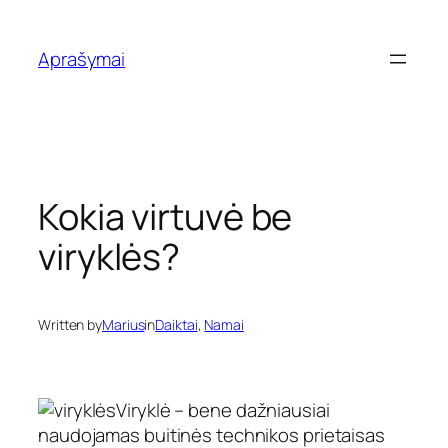
Eiti
prie
Aprašymai
turinio
Kokia virtuvė be
viryklės?
Written by
Marius
in
Daiktai
, 
Namai
Viryklė – bene dažniausiai
naudojamas buitinės technikos prietaisas