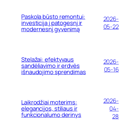
Paskola būsto remontui:
2026-
investicija į patogesnį ir
05-22
modernesnį gyvenimą
Stelažai: efektyvaus
2026-
sandėliavimo ir erdvės
05-16
išnaudojimo sprendimas
2026-
Laikrodžiai moterims:
04-
elegancijos, stiliaus ir
funkcionalumo derinys
28